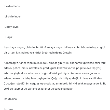
beklentilerini
birbirlerinden
Dolayısıyla
(Hâşâ!).
karşılayamayan, birbirini bir türlü anlayamayan iki insanın bir hücrede hapsi gibi
bir ortam kin, nefret ve şiddet üretmesin de ne üretsin.
Adamcağız, tarım toplumunun dolu ambar gibi yıllık ekonomik güvencelerini terk
ederek şehre inmiş, nevalesini şimdi günlük kazanıyor ve poşetle eve taşıyor,
artırma şöyle dursun kazancı doğru dürüst yetmiyor. Kadın ve varsa çocuk o
adamdan ekstra taleplere başlıyorlar. Çoğu da ihtiyaç değil, ihtiras kabilinden.
Çocuğun istediği bir çağdaş oyuncak, adamın belki bir-iki aylık maaşına denk. Bu
şekilde talepler ve bahaneler, ısrarlar ve savsaklamalar
noktasına
kopma