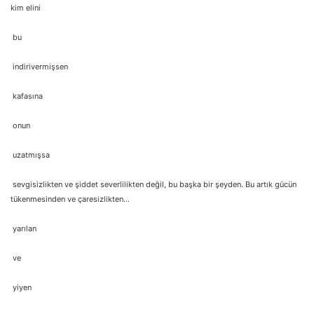
kim elini
bu
indirivermişsen
kafasına
onun
uzatmışsa
sevgisizlikten ve şiddet severlilikten değil, bu başka bir şeyden. Bu artık gücün
tükenmesinden ve çaresizlikten…
yarılan
ve
yiyen