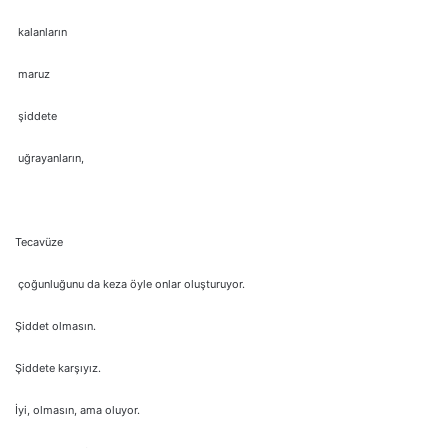
kalanların
maruz
şiddete
uğrayanların,
Tecavüze
çoğunluğunu da keza öyle onlar oluşturuyor.
Şiddet olmasın.
Şiddete karşıyız.
İyi, olmasın, ama oluyor.