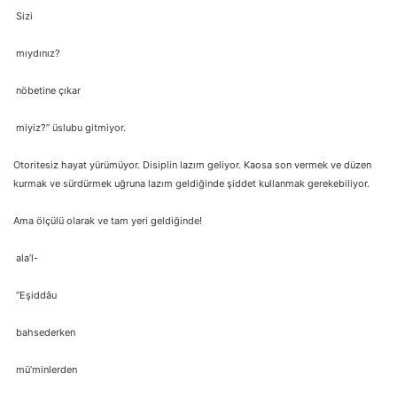
Sizi
mıydınız?
nöbetine çıkar
miyiz?” üslubu gitmiyor.
Otoritesiz hayat yürümüyor. Disiplin lazım geliyor. Kaosa son vermek ve düzen
kurmak ve sürdürmek uğruna lazım geldiğinde şiddet kullanmak gerekebiliyor.
Ama ölçülü olarak ve tam yeri geldiğinde!
ala’l-
“Eşiddâu
bahsederken
mü’minlerden