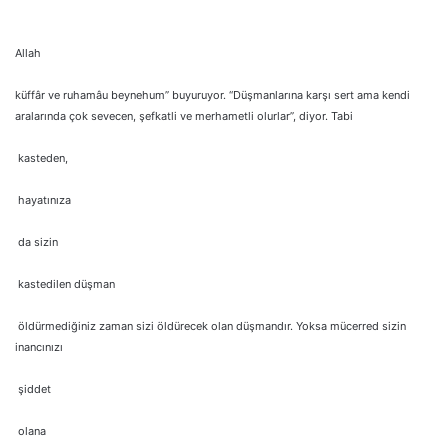
Allah
küffâr ve ruhamâu beynehum” buyuruyor. “Düşmanlarına karşı sert ama kendi
aralarında çok sevecen, şefkatli ve merhametli olurlar”, diyor. Tabi
kasteden,
hayatınıza
da sizin
kastedilen düşman
öldürmediğiniz zaman sizi öldürecek olan düşmandır. Yoksa mücerred sizin
inancınızı
şiddet
olana