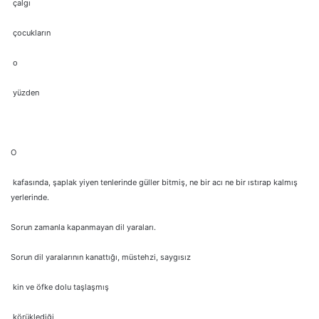
çalgı
çocukların
o
yüzden
O
kafasında, şaplak yiyen tenlerinde güller bitmiş, ne bir acı ne bir ıstırap kalmış
yerlerinde.
Sorun zamanla kapanmayan dil yaraları.
Sorun dil yaralarının kanattığı, müstehzi, saygısız
kin ve öfke dolu taşlaşmış
körüklediği