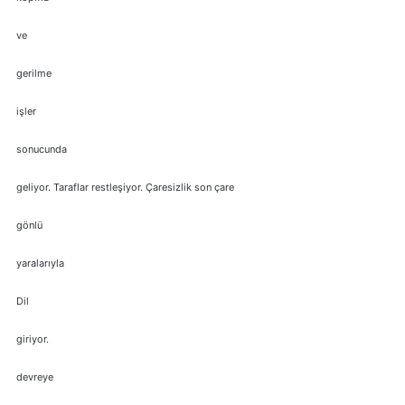
ve
gerilme
işler
sonucunda
geliyor. Taraflar restleşiyor. Çaresizlik son çare
gönlü
yaralarıyla
Dil
giriyor.
devreye