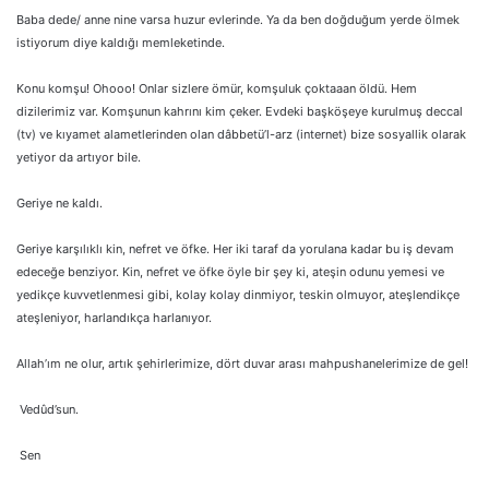
Baba dede/ anne nine varsa huzur evlerinde. Ya da ben doğduğum yerde ölmek
istiyorum diye kaldığı memleketinde.
Konu komşu! Ohooo! Onlar sizlere ömür, komşuluk çoktaaan öldü. Hem
dizilerimiz var. Komşunun kahrını kim çeker. Evdeki başköşeye kurulmuş deccal
(tv) ve kıyamet alametlerinden olan dâbbetü’l-arz (internet) bize sosyallik olarak
yetiyor da artıyor bile.
Geriye ne kaldı.
Geriye karşılıklı kin, nefret ve öfke. Her iki taraf da yorulana kadar bu iş devam
edeceğe benziyor. Kin, nefret ve öfke öyle bir şey ki, ateşin odunu yemesi ve
yedikçe kuvvetlenmesi gibi, kolay kolay dinmiyor, teskin olmuyor, ateşlendikçe
ateşleniyor, harlandıkça harlanıyor.
Allah’ım ne olur, artık şehirlerimize, dört duvar arası mahpushanelerimize de gel!
Vedûd’sun.
Sen