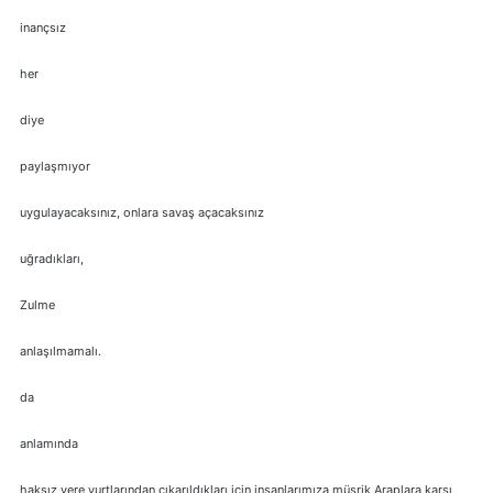
inançsız
her
diye
paylaşmıyor
uygulayacaksınız, onlara savaş açacaksınız
uğradıkları,
Zulme
anlaşılmamalı.
da
anlamında
haksız yere yurtlarından çıkarıldıkları için insanlarımıza müşrik Araplara karşı