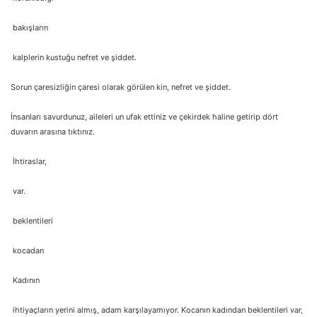
bakışların
kalplerin kustuğu nefret ve şiddet.
Sorun çaresizliğin çaresi olarak görülen kin, nefret ve şiddet.
İnsanları savurdunuz, aileleri un ufak ettiniz ve çekirdek haline getirip dört
duvarın arasına tıktınız.
İhtiraslar,
var.
beklentileri
kocadan
Kadının
ihtiyaçların yerini almış, adam karşılayamıyor. Kocanın kadından beklentileri var,