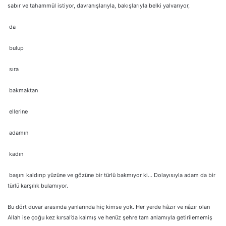
sabır ve tahammül istiyor, davranışlarıyla, bakışlarıyla belki yalvarıyor,
da
bulup
sıra
bakmaktan
ellerine
adamın
kadın
başını kaldırıp yüzüne ve gözüne bir türlü bakmıyor ki… Dolayısıyla adam da bir
türlü karşılık bulamıyor.
Bu dört duvar arasında yanlarında hiç kimse yok. Her yerde hâzır ve nâzır olan
Allah ise çoğu kez kırsal’da kalmış ve henüz şehre tam anlamıyla getirilememiş