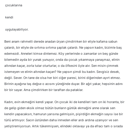
çocuklarına
kendi
uygulayabiliyor.
Beni anam rahmetli derede anadan üryan çimdirirken bir eliyle kafama sabun
çalardı, bir eliyle de sırtıma sırtıma şaplak çalardı. Ne yapsın kadın, bizimle baş
edemezdi. Anneleri kimse dinlemez. Köy yerlerinde o zamanlar on beş günde
bilemedin ayda bir yunak yunuyor, onda da çocuk yıkanmaya yanaşmaz, elinin
altından kaçar, zorla tutar oturturlar, o da öfkesini öyle alır. Sen misin çimmek
istemeyen ve elinin altından kaçan? Ne yapsın şimdi bu kadın. Sevgisiz desek,
değil. Sever. On tane de olsa her biri ciğer paresi, birini diğerinden ayırt etmez.
Birinin ayağına taş değse o acısını yüreğinde duyar. Bir ağıt yakar, hepsinin adını
bir bir sayar. Ama çimdirirken bir taraftan da pataklar.
Kadın, evin ekmeğini kendi yapar. On çocuk iki de kendileri tam on iki horanta, bir
de gelip giden eksik olmaz bütün bunların günlük ekmeğini anne olarak sen
kendin yapacaksın, hamurun yarısına gelmişsin, pişirdiğin ekmeğin sayısı ise bir
türlü artmıyor. Sacın üstünden daha inmeden eller ardı ardına uzanıyor ve sen
yetiştiremiyorsun. Artık tükenmişsen, elindeki oklavayı ya da efracı tam o sırada