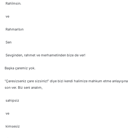
Rahîmsin.
ve
Rahman’sın
Sen
Sevginden, rahmet ve merhametinden bize de ver!
Başka çaremiz yok.
“Çaresizseniz çare sizsiniz!” diye bizi kendi halimize mahkum etme anlayışına
son ver. Biz seni analım,
sahipsiz
ve
kimsesiz