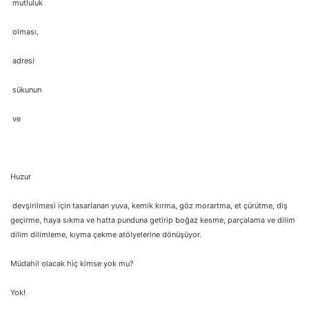
mutluluk
olması,
adresi
sükunun
ve
Huzur
devşirilmesi için tasarlanan yuva, kemik kırma, göz morartma, et çürütme, diş
geçirme, haya sıkma ve hatta punduna getirip boğaz kesme, parçalama ve dilim
dilim dilimleme, kıyma çekme atölyelerine dönüşüyor.
Müdahil olacak hiç kimse yok mu?
Yok!