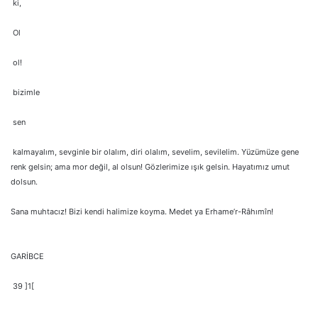
ki,
Ol
ol!
bizimle
sen
kalmayalım, sevginle bir olalım, diri olalım, sevelim, sevilelim. Yüzümüze gene
renk gelsin; ama mor değil, al olsun! Gözlerimize ışık gelsin. Hayatımız umut
dolsun.
Sana muhtacız! Bizi kendi halimize koyma. Medet ya Erhame’r-Râhımîn!
GARİBCE
39 ]1[