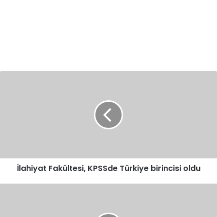
İlahiyat
Fakültesi,
KPSSde
Türkiye
birincisi
oldu
İlahiyat Fakültesi, KPSSde Türkiye birincisi oldu
İTAAT
ETTİRMEK
خضع