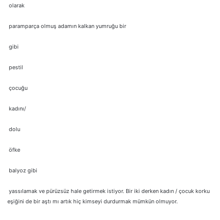
olarak
paramparça olmuş adamın kalkan yumruğu bir
gibi
pestil
çocuğu
kadını/
dolu
öfke
balyoz gibi
yassılamak ve pürüzsüz hale getirmek istiyor. Bir iki derken kadın / çocuk korku
eşiğini de bir aştı mı artık hiç kimseyi durdurmak mümkün olmuyor.