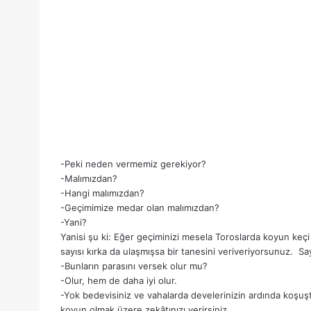
-Peki neden vermemiz gerekiyor?
-Malımızdan?
-Hangi malımızdan?
-Geçimimize medar olan malımızdan?
-Yani?
Yanisi şu ki: Eğer geçiminizi mesela Toroslarda koyun keç
sayısı kırka da ulaşmışsa bir tanesini veriveriyorsunuz. Sa
-Bunların parasını versek olur mu?
-Olur, hem de daha iyi olur.
-Yok bedevisiniz ve vahalarda develerinizin ardında koşuş
koyun olmak üzere zekâtınızı verirsiniz.