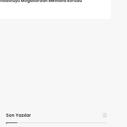
nadoluyu Moğallardan Mevlânâ korudu
Son Yazılar