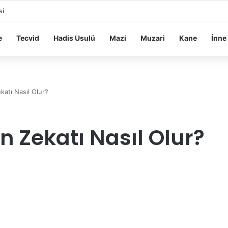
si
e
Tecvid
Hadis Usulü
Mazi
Muzari
Kane
İnne
katı Nasıl Olur?
n Zekatı Nasıl Olur?