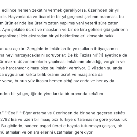
de edilince hemen zekâtını vermek gerekiyorsa, üzerinden bir yıl
r. Hayvanlarda ve ticarette bir yıl geçmesi şartının aranması, bu
rım ürünlerinde ise üretim zaten yapılmış yani yeterli süre zaten
ynı şekilde ücret ve maaşların ve bir de kira gelirleri gibi gelirlerin
ulaşabilmesi için ekstradan bir yıl bekletilmeleri kimsenin hakkı
cu açıktır: Zenginlerin imkânları ile yoksulların ihtiyaçlarının
na neyi harcayacaklarını soruyorlar: De ki: Fazlasını!”
[1]
ayetinde de
Bu tür makro düzenlemelerin yapılması imkânının olmadığı, verginin ve
ıyor ve harcanıyor olması bize bu imkânı vermiyor. O yüzden şu anda
 uygulanan kırkta birlik oranın ücret ve maaşlarda da
niz varsa, bunun yüz lirasını hemen aldığınız anda ve her ay da
inden bir yıl geçtiğinde yine kırkta bir oranında zekâtını
ın.” “-Eee!” “-Eğer artarsa ve üzerinden de bir sene geçerse zekâtı
 2782 lira ve üzeri bir maaş bizi Türkiye ortalamasına göre yoksulluk
or. Bu gibilerin, sadece asgarî ücretle hayata tutunmaya çalışan, bir
atmaları ve onlara ellerini uzatmaları gerekiyor.