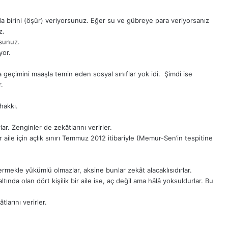
a birini (öşür) veriyorsunuz. Eğer su ve gübreye para veriyorsanız
z.
rsunuz.
yor.
geçimini maaşla temin eden sosyal sınıflar yok idi. Şimdi ise
.
hakkı.
ar. Zenginler de zekâtlarını verirler.
bir aile için açlık sınırı Temmuz 2012 itibariyle (Memur-Sen’in tespitine
rmekle yükümlü olmazlar, aksine bunlar zekât alacaklısıdırlar.
altında olan dört kişilik bir aile ise, aç değil ama hâlâ yoksuldurlar. Bu
larını verirler.