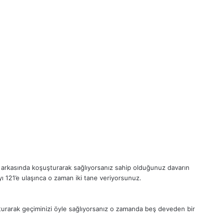
i arkasında koşuşturarak sağlıyorsanız sahip olduğunuz davarın
yı 121’e ulaşınca o zaman iki tane veriyorsunuz.
turarak geçiminizi öyle sağlıyorsanız o zamanda beş deveden bir