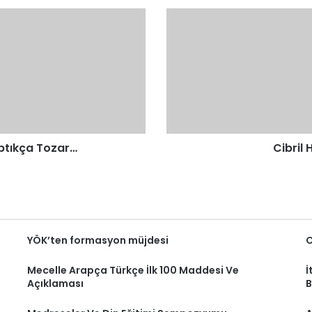
Cibril
Hadisi
ve
Şecere-
i
Tayyibe
rptıkça Tozar…
Cibril 
YÖK’ten formasyon müjdesi
O
Mecelle Arapça Türkçe İlk 100 Maddesi Ve
İ
Açıklaması
B