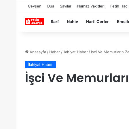
Cevşen
Dua
Sayılar
Namaz Vakitleri
Fetih Hadi
Sarf
Nahiv
Harfi Cerler
Emsil
Anasayfa
/
Haber
/
İlahiyat Haber
/
İşci Ve Memurların Ze
İlahiyat Haber
İşci Ve Memurları