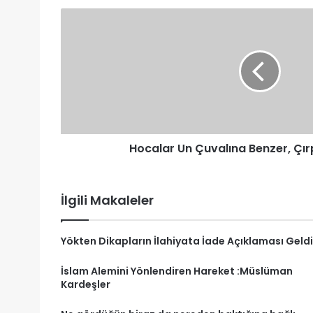
Hocalar
Un
Çuvalına
Benzer,
Çırptıkça
Tozar…
Hocalar Un Çuvalına Benzer, Çı
İlgili Makaleler
Yökten Dikapların İlahiyata İade Açıklaması Geldi
İslam Alemini Yönlendiren Hareket :Müslüman
Kardeşler