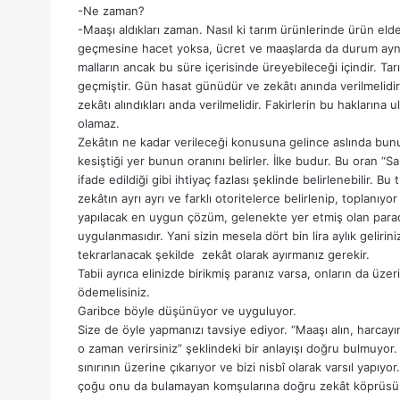
-Ne zaman?
-Maaşı aldıkları zaman. Nasıl ki tarım ürünlerinde ürün el
geçmesine hacet yoksa, ücret ve maaşlarda da durum aynıdı
malların ancak bu süre içerisinde üreyebileceği içindir. Ta
geçmiştir. Gün hasat günüdür ve zekâtı anında verilmelidir. A
zekâtı alındıkları anda verilmelidir. Fakirlerin bu haklarına 
olamaz.
Zekâtın ne kadar verileceği konusuna gelince aslında bunun u
kesiştiği yer bunun oranını belirler. İlke budur. Bu oran “Sa
ifade edildiği gibi ihtiyaç fazlası şeklinde belirlenebilir. 
zekâtın ayrı ayrı ve farklı otoritelerce belirlenip, toplan
yapılacak en uygun çözüm, gelenekte yer etmiş olan parada
uygulanmasıdır. Yani sizin mesela dört bin lira aylık geliri
tekrarlanacak şekilde zekât olarak ayırmanız gerekir.
Tabii ayrıca elinizde birikmiş paranız varsa, onların da üzer
ödemelisiniz.
Garibce böyle düşünüyor ve uyguluyor.
Size de öyle yapmanızı tavsiye ediyor. “Maaşı alın, harcay
o zaman verirsiniz” şeklindeki bir anlayışı doğru bulmuyor.
sınırının üzerine çıkarıyor ve bizi nisbî olarak varsıl yapıy
çoğu onu da bulamayan komşularına doğru zekât köprüsünü 