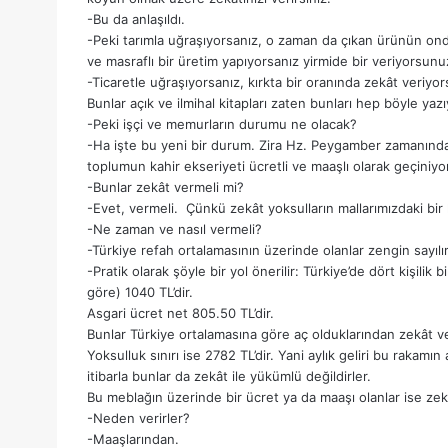
-Bu da anlaşıldı.
-Peki tarımla uğraşıyorsanız, o zaman da çıkan ürünün ond
ve masraflı bir üretim yapıyorsanız yirmide bir veriyorsunu
-Ticaretle uğraşıyorsanız, kırkta bir oranında zekât veriyo
Bunlar açık ve ilmihal kitapları zaten bunları hep böyle yazı
-Peki işçi ve memurların durumu ne olacak?
-Ha işte bu yeni bir durum. Zira Hz. Peygamber zamanında 
toplumun kahir ekseriyeti ücretli ve maaşlı olarak geçiniyor
-Bunlar zekât vermeli mi?
-Evet, vermeli. Çünkü zekât yoksulların mallarımızdaki bir 
-Ne zaman ve nasıl vermeli?
-Türkiye refah ortalamasının üzerinde olanlar zengin sayılırl
-Pratik olarak şöyle bir yol önerilir: Türkiye’de dört kişilik 
göre) 1040 TL’dir.
Asgari ücret net 805.50 TL’dir.
Bunlar Türkiye ortalamasına göre aç olduklarından zekât ve
Yoksulluk sınırı ise 2782 TL’dir. Yani aylık geliri bu rakamın 
itibarla bunlar da zekât ile yükümlü değildirler.
Bu meblağın üzerinde bir ücret ya da maaşı olanlar ise zekât
-Neden verirler?
-Maaşlarından.