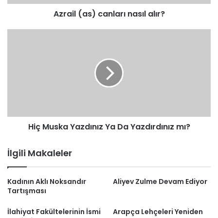
Azrail (as) canları nasıl alır?
Hiç
Muska
Yazdınız
Ya
Da
Yazdırdınız
mı?
Hiç Muska Yazdınız Ya Da Yazdırdınız mı?
İlgili Makaleler
Kadının Aklı Noksandır
Aliyev Zulme Devam Ediyor
Tartışması
İlahiyat Fakültelerinin İsmi
Arapça Lehçeleri Yeniden