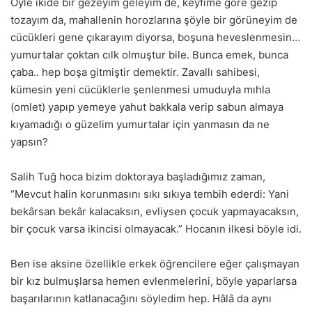
Öyle ikide bir gezeyim geleyim de, keyfime göre gezip
tozayım da, mahallenin horozlarına şöyle bir görüneyim de
cücükleri gene çıkarayım diyorsa, boşuna heveslenmesin…
yumurtalar çoktan cılk olmuştur bile. Bunca emek, bunca
çaba.. hep boşa gitmiştir demektir. Zavallı sahibesi,
kümesin yeni cücüklerle şenlenmesi umuduyla mıhla
(omlet) yapıp yemeye yahut bakkala verip sabun almaya
kıyamadığı o güzelim yumurtalar için yanmasın da ne
yapsın?
Salih Tuğ hoca bizim doktoraya başladığımız zaman,
“Mevcut halin korunmasını sıkı sıkıya tembih ederdi: Yani
bekârsan bekâr kalacaksın, evliysen çocuk yapmayacaksın,
bir çocuk varsa ikincisi olmayacak.” Hocanın ilkesi böyle idi.
Ben ise aksine özellikle erkek öğrencilere eğer çalışmayan
bir kız bulmuşlarsa hemen evlenmelerini, böyle yaparlarsa
başarılarının katlanacağını söyledim hep. Hâlâ da aynı