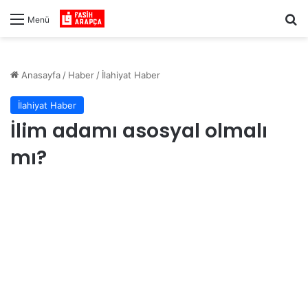
Ar
Menü
Anasayfa
/
Haber
/
İlahiyat Haber
İlahiyat Haber
İlim adamı asosyal olmalı
mı?