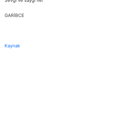
Sevgi ve saygı ile!
GARİBCE
Kaynak