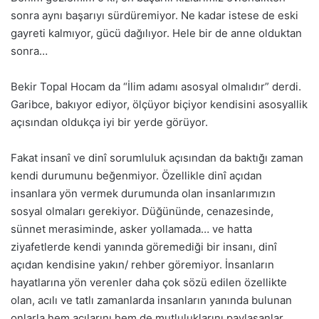
sonra aynı başarıyı sürdüremiyor. Ne kadar istese de eski
gayreti kalmıyor, gücü dağılıyor. Hele bir de anne olduktan
sonra…
Bekir Topal Hocam da “İlim adamı asosyal olmalıdır” derdi.
Garibce, bakıyor ediyor, ölçüyor biçiyor kendisini asosyallik
açısından oldukça iyi bir yerde görüyor.
Fakat insanî ve dinî sorumluluk açısından da baktığı zaman
kendi durumunu beğenmiyor. Özellikle dinî açıdan
insanlara yön vermek durumunda olan insanlarımızın
sosyal olmaları gerekiyor. Düğününde, cenazesinde,
sünnet merasiminde, asker yollamada… ve hatta
ziyafetlerde kendi yanında göremediği bir insanı, dinî
açıdan kendisine yakın/ rehber göremiyor. İnsanların
hayatlarına yön verenler daha çok sözü edilen özellikte
olan, acılı ve tatlı zamanlarda insanların yanında bulunan
onlarla hem acılarını hem de mutluluklarını paylaşanlar