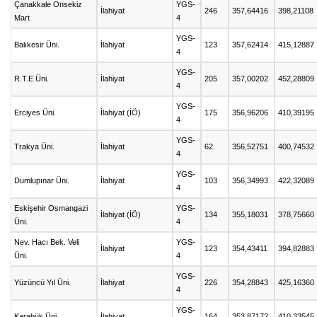
Çanakkale Onsekiz
YGS-
İlahiyat
246
357,64416
398,21108
Mart
4
YGS-
Balıkesir Üni.
İlahiyat
123
357,62414
415,12887
4
YGS-
R.T.E Üni.
İlahiyat
205
357,00202
452,28809
4
YGS-
Erciyes Üni.
İlahiyat (İÖ)
175
356,96206
410,39195
4
YGS-
Trakya Üni.
İlahiyat
62
356,52751
400,74532
4
YGS-
Dumlupınar Üni.
İlahiyat
103
356,34993
422,32089
4
Eskişehir Osmangazi
YGS-
İlahiyat (İÖ)
134
355,18031
378,75660
Üni.
4
Nev. Hacı Bek. Veli
YGS-
İlahiyat
123
354,43411
394,82883
Üni.
4
YGS-
Yüzüncü Yıl Üni.
İlahiyat
226
354,28843
425,16360
4
YGS-
Karabük Üni.
İlahiyat
164
353,87172
410,33545