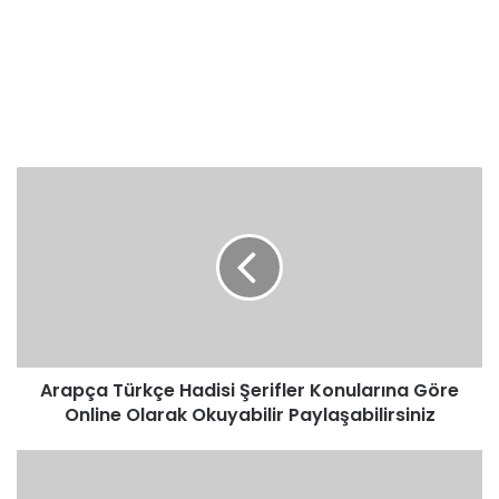
Arapça
Türkçe
Hadisi
Şerifler
Konularına
Göre
Online
Olarak
Okuyabilir
Arapça Türkçe Hadisi Şerifler Konularına Göre
Paylaşabilirsiniz
Online Olarak Okuyabilir Paylaşabilirsiniz
OTURMAK
قعد