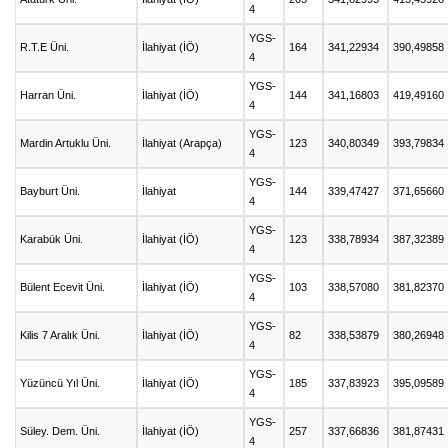
4
YGS-
R.T.E Üni.
İlahiyat (İÖ)
164
341,22934
390,49858
4
YGS-
Harran Üni.
İlahiyat (İÖ)
144
341,16803
419,49160
4
YGS-
Mardin Artuklu Üni.
İlahiyat (Arapça)
123
340,80349
393,79834
4
YGS-
Bayburt Üni.
İlahiyat
144
339,47427
371,65660
4
YGS-
Karabük Üni.
İlahiyat (İÖ)
123
338,78934
387,32389
4
YGS-
Bülent Ecevit Üni.
İlahiyat (İÖ)
103
338,57080
381,82370
4
YGS-
Kilis 7 Aralık Üni.
İlahiyat (İÖ)
82
338,53879
380,26948
4
YGS-
Yüzüncü Yıl Üni.
İlahiyat (İÖ)
185
337,83923
395,09589
4
YGS-
Süley. Dem. Üni.
İlahiyat (İÖ)
257
337,66836
381,87431
4