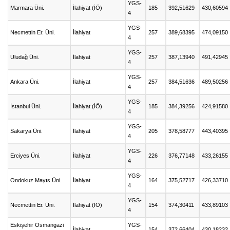
YGS-
Marmara Üni.
İlahiyat (İÖ)
185
392,51629
430,60594
4
YGS-
Necmettin Er. Üni.
İlahiyat
257
389,68395
474,09150
4
YGS-
Uludağ Üni.
İlahiyat
257
387,13940
491,42945
4
YGS-
Ankara Üni.
İlahiyat
257
384,51636
489,50256
4
YGS-
İstanbul Üni.
İlahiyat (İÖ)
185
384,39256
424,91580
4
YGS-
Sakarya Üni.
İlahiyat
205
378,58777
443,40395
4
YGS-
Erciyes Üni.
İlahiyat
226
376,77148
433,26155
4
YGS-
Ondokuz Mayıs Üni.
İlahiyat
164
375,52717
426,33710
4
YGS-
Necmettin Er. Üni.
İlahiyat (İÖ)
154
374,30411
433,89103
4
Eskişehir Osmangazi
YGS-
İlahiyat
154
372,66404
430,18232