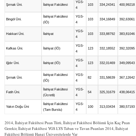
YGS-
Şırnak Üni.
İlahiyat Fakültesi
103
334,24341
400,99218
4
İlahiyat Fakültesi
YGS-
Bingöl Üni.
103
334,16849
392,63061
(İÖ)
4
YGS-
Hakkari Üni.
İlahiyat
103
333,88792
383,81046
4
YGS-
Kafkas Üni.
İlahiyat (İÖ)
123
332,18552
392,32095
4
YGS-
Iğdır Üni.
İlahiyat (İÖ)
123
332,01469
349,09543
4
İlahiyat Fakültesi
YGS-
Şırnak Üni.
82
331,58639
367,12642
(İÖ)
4
İlahiyat Fakültesi
YGS-
Fatih Üni.
54
325,31679
438,06415
(Ücretli)
4
İlahiyat Fakültesi
YGS-
Yakın Doğu Üni
100
313,03434
380,57193
(Tam Burslu)
4
2014, İlahiyat Fakültesi Puan Türü, İlahiyat Fakültesi Bölümü İçin Kaç Puan
Gerekir, İlahiyat Fakültesi YGS LYS Taban ve Tavan Puanları 2014, İlahiyat
Fakültesi Bölümü Hangi Üniversitelerde Var