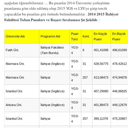
aşağıdan öğrenebilirsiniz … Bu puanlar 2014 Üniversite yerleştirme
puanlarına göre elde edilmiş olup 2015 YGS ve LYS’ye girip tercih
2014 2015 İlahiyat
yapacaklar bu puanları göz önünde bulundurmalılar .
Fakültesi Taban Puanları ve Başarı Sıralaması Şu Şekilde
:
Puan
En Küçük
En Büyük
Üniversite Adı
Programın Adı
Kont.
Türü
Puanı
Puanı
İlahiyat Fakültesi
YGS-
Fatih Üni.
6
451,41098
496,61099
(Tam Burslu)
4
YGS-
Marmara Üni.
İlahiyat (İngilizce)
31
428,56775
478,42612
4
YGS-
Marmara Üni.
İlahiyat
257
413,08473
474,94978
4
YGS-
İstanbul Üni.
İlahiyat (İngilizce)
31
407,29080
446,96825
4
YGS-
Ankara Üni.
İlahiyat (İngilizce)
31
401,88473
449,12679
4
YGS-
İstanbul Üni.
İlahiyat
257
399,11378
475,20867
4