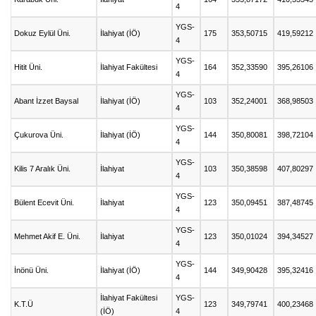
4
YGS-
Dokuz Eylül Üni.
İlahiyat (İÖ)
175
353,50715
419,59212
4
YGS-
Hitit Üni.
İlahiyat Fakültesi
164
352,33590
395,26106
4
YGS-
Abant İzzet Baysal
İlahiyat (İÖ)
103
352,24001
368,98503
4
YGS-
Çukurova Üni.
İlahiyat (İÖ)
144
350,80081
398,72104
4
YGS-
Kilis 7 Aralık Üni.
İlahiyat
103
350,38598
407,80297
4
YGS-
Bülent Ecevit Üni.
İlahiyat
123
350,09451
387,48745
4
YGS-
Mehmet Akif E. Üni.
İlahiyat
123
350,01024
394,34527
4
YGS-
İnönü Üni.
İlahiyat (İÖ)
144
349,90428
395,32416
4
İlahiyat Fakültesi
YGS-
K.T.Ü
123
349,79741
400,23468
(İÖ)
4