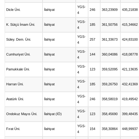
YGS-
Dicle Üni.
İlahiyat
246
363,23909
435,21838
4
YGS-
K. Sütçü İmam Üni.
İlahiyat
185
361,50756
415,34662
4
YGS-
Süley. Dem. Üni.
İlahiyat
257
361,33673
424,83100
4
YGS-
Cumhuriyet Üni.
İlahiyat
144
360,04086
418,08778
4
YGS-
Pamukkale Üni.
İlahiyat
123
359,52095
421,13635
4
YGS-
Harran Üni.
İlahiyat
185
359,26750
432,41369
4
YGS-
Atatürk Üni.
İlahiyat
246
358,58019
419,49542
4
YGS-
Ondokuz Mayıs Üni.
İlahiyat (İÖ)
123
358,45690
399,48435
4
YGS-
Fırat Üni.
İlahiyat
154
358,30864
448,99937
4