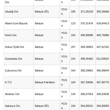
Üni.
4
YGS-
Uludağ Üni.
İlahiyat (İÖ)
185
371,55103
393,26668
4
YGS-
Abant İzzet Baysal
İlahiyat
123
370,31476
429,64413
4
YGS-
İnönü Üni.
İlahiyat
164
369,99986
465,76886
4
YGS-
Dokuz Eylül Üni.
İlahiyat
257
369,36853
447,62192
4
YGS-
Gaziantep Üni.
İlahiyat
154
368,45482
511,93916
4
YGS-
Çukurova Üni.
İlahiyat
164
368,29881
460,89844
4
YGS-
K.T.Ü
İlahiyat Fakültesi
164
367,39696
467,90775
4
YGS-
Akdeniz Üni.
İlahiyat
144
365,67554
409,03836
4
YGS-
Sakarya Üni.
İlahiyat (İÖ)
164
364,85541
394,99055
4