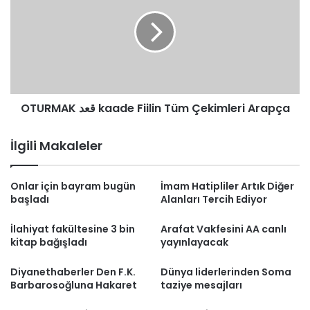
kaade
Fiilin
Tüm
Çekimleri
Arapça
OTURMAK قعد kaade Fiilin Tüm Çekimleri Arapça
İlgili Makaleler
Onlar için bayram bugün
İmam Hatipliler Artık Diğer
başladı
Alanları Tercih Ediyor
İlahiyat fakültesine 3 bin
Arafat Vakfesini AA canlı
kitap bağışladı
yayınlayacak
Diyanethaberler Den F.K.
Dünya liderlerinden Soma
Barbarosoğluna Hakaret
taziye mesajları