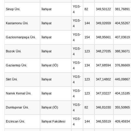
YGS-
Sinop Üni.
İlahiyat
82
349,50122
381,76891
4
YGS-
Kastamonu Üni.
İlahiyat
144
349,02659
404,55267
4
YGS-
Gaziosmanpaşa Üni.
İlahiyat
154
348,95661
407,03619
4
YGS-
Bozok Üni.
İlahiyat
123
348,27035
388,36071
4
YGS-
Gaziantep Üni.
İlahiyat (İÖ)
134
347,68594
376,86669
4
YGS-
Siirt Üni.
İlahiyat
123
347,14802
445,09867
4
YGS-
Namık Kemal Üni.
İlahiyat
123
347,03227
404,15185
4
YGS-
Dumlupınar Üni.
İlahiyat (İÖ)
82
346,81030
355,50865
4
YGS-
Erzincan Üni.
İlahiyat Fakültesi
144
346,55519
409,45934
4