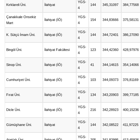
YGS-
Kırklareli Üni.
İlahiyat
144
345,31097
384,77568
4
Çanakkale Onsekiz
YGS-
İlahiyat (İÖ)
154
344,83666
375,58131
Mart
4
YGS-
K. Sütçü İmam Üni.
İlahiyat (İÖ)
144
344,72401
386,27090
4
YGS-
Bingöl Üni.
İlahiyat Fakültesi
123
344,42360
428,97976
4
YGS-
Sinop Üni.
İlahiyat (İÖ)
41
344,14615
354,14066
4
YGS-
Cumhuriyet Üni.
İlahiyat (İÖ)
103
344,09373
376,81169
4
YGS-
Fırat Üni.
İlahiyat (İÖ)
134
343,20903
399,77185
4
YGS-
Dicle Üni.
İlahiyat (İÖ)
216
342,28923
400,15236
4
YGS-
Gümüşhane Üni.
İlahiyat
144
342,08522
411,97225
4
YGS-
Atatürk Üni.
İlahiyat (İÖ)
205
341,82995
413,45926