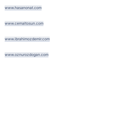
www.hasanonat.com
www.cemaltosun.com
www.ibrahimozdemir.com
www.oznurozdogan.com