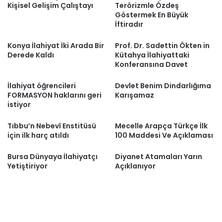
Kişisel Gelişim Çalıştayı
Terörizmle Özdeş
Göstermek En Büyük
İftiradır
Konya İlahiyat İki Arada Bir
Prof. Dr. Sadettin Ökten in
Derede Kaldı
Kütahya İlahiyattaki
Konferansına Davet
İlahiyat öğrencileri
Devlet Benim Dindarlığıma
FORMASYON haklarını geri
Karışamaz
istiyor
Tıbbu’n Nebevî Enstitüsü
Mecelle Arapça Türkçe İlk
için ilk harç atıldı
100 Maddesi Ve Açıklaması
Bursa Dünyaya İlahiyatçı
Diyanet Atamaları Yarın
Yetiştiriyor
Açıklanıyor