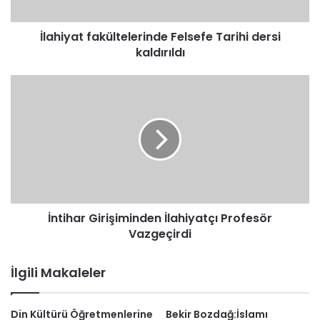
İlahiyat fakültelerinde Felsefe Tarihi dersi
kaldırıldı
İntihar
Girişiminden
İlahiyatçı
Profesör
Vazgeçirdi
İntihar Girişiminden İlahiyatçı Profesör
Vazgeçirdi
İlgili Makaleler
Din Kültürü Öğretmenlerine
Bekir Bozdağ:İslamı