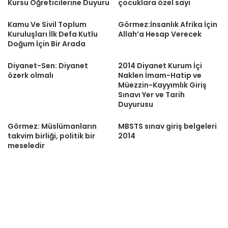
Kursu Öğreticilerine Duyuru
çocuklara özel sayı
Kamu Ve Sivil Toplum
Görmez:İnsanlık Afrika İçin
Kuruluşları İlk Defa Kutlu
Allah’a Hesap Verecek
Doğum İçin Bir Arada
Diyanet-Sen: Diyanet
2014 Diyanet Kurum İçi
özerk olmalı
Naklen İmam-Hatip ve
Müezzin-Kayyımlık Giriş
Sınavı Yer ve Tarih
Duyurusu
Görmez: Müslümanların
MBSTS sınav giriş belgeleri
takvim birliği, politik bir
2014
meseledir