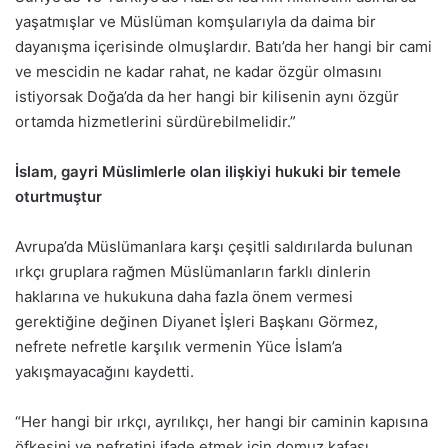
yaşatmışlar ve Müslüman komşularıyla da daima bir
dayanışma içerisinde olmuşlardır. Batı’da her hangi bir cami
ve mescidin ne kadar rahat, ne kadar özgür olmasını
istiyorsak Doğa’da da her hangi bir kilisenin aynı özgür
ortamda hizmetlerini sürdürebilmelidir.”
İslam, gayri Müslimlerle olan ilişkiyi hukuki bir temele
oturtmuştur
Avrupa’da Müslümanlara karşı çeşitli saldırılarda bulunan
ırkçı gruplara rağmen Müslümanların farklı dinlerin
haklarına ve hukukuna daha fazla önem vermesi
gerektiğine değinen Diyanet İşleri Başkanı Görmez,
nefrete nefretle karşılık vermenin Yüce İslam’a
yakışmayacağını kaydetti.
“Her hangi bir ırkçı, ayrılıkçı, her hangi bir caminin kapısına
öfkesini ve nefretini ifade etmek için domuz kafası