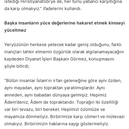
istediği Hıristiyanafobi’ye de, her türlü yabancı karşıtlığına
da karşı olmalıyız.” ifadelerini kullandı.
Başka insanların yüce değerlerine hakaret etmek kimseyi
yüceltmez
Yeryüzünün herkese yetecek kadar geniş olduğunu, farklı
inançları tahkir etmenin özgürlük olarak algılanamayacağını
kaydeden Diyanet İşleri Başkanı Görmez, konuşmasını
şöyle bitirdi;
“Bütün insanlar İslam’ın irfan geleneğine göre aynı özden,
aynı mayadan, aynı topraktan yaratılmışlardır. Aynı
anneden, aynı babadan dünyaya gelmişiz. Hepimiz
Âdem’deniz, Âdem de topraktandır. Toprağın iki özelliliği
var biri tevazu, biri bereket. Hepimizi özümüze ve
mayamıza dönmeliyiz. Birbirimize karşı cömert ve mütevazı
olmalıyız. Birbirimizin haklarına saygı göstermeliyiz.