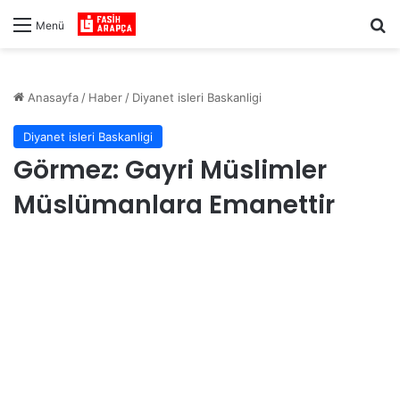
Ar
Menü
Anasayfa
/
Haber
/
Diyanet isleri Baskanligi
Diyanet isleri Baskanligi
Görmez: Gayri Müslimler
Müslümanlara Emanettir