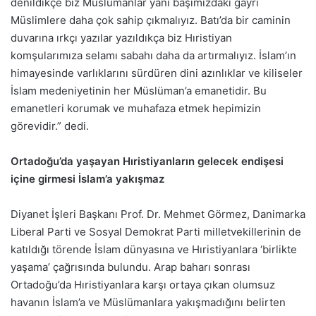
denildikçe biz Müslümanlar yanı başımızdaki gayri
Müslimlere daha çok sahip çıkmalıyız. Batı’da bir caminin
duvarına ırkçı yazılar yazıldıkça biz Hıristiyan
komşularımıza selamı sabahı daha da artırmalıyız. İslam’ın
himayesinde varlıklarını sürdüren dini azınlıklar ve kiliseler
İslam medeniyetinin her Müslüman’a emanetidir. Bu
emanetleri korumak ve muhafaza etmek hepimizin
görevidir.” dedi.
Ortadoğu’da yaşayan Hıristiyanların gelecek endişesi
içine girmesi İslam’a yakışmaz
Diyanet İşleri Başkanı Prof. Dr. Mehmet Görmez, Danimarka
Liberal Parti ve Sosyal Demokrat Parti milletvekillerinin de
katıldığı törende İslam dünyasına ve Hıristiyanlara ‘birlikte
yaşama’ çağrısında bulundu. Arap baharı sonrası
Ortadoğu’da Hıristiyanlara karşı ortaya çıkan olumsuz
havanın İslam’a ve Müslümanlara yakışmadığını belirten