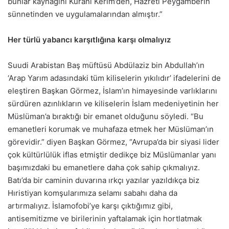
bunlar kaynağını Kuranı Kerim’den, Hazreti Peygamberin
sünnetinden ve uygulamalarından almıştır.”
Her türlü yabancı karşıtlığına karşı olmalıyız
Suudi Arabistan Baş müftüsü Abdülaziz bin Abdullah’ın
‘Arap Yarım adasındaki tüm kiliselerin yıkılıdır’ ifadelerini de
eleştiren Başkan Görmez, İslam’ın himayesinde varlıklarını
sürdüren azınlıkların ve kiliselerin İslam medeniyetinin her
Müslüman’a bıraktığı bir emanet olduğunu söyledi. “Bu
emanetleri korumak ve muhafaza etmek her Müslüman’ın
görevidir.” diyen Başkan Görmez, “Avrupa’da bir siyasi lider
çok kültürlülük iflas etmiştir dedikçe biz Müslümanlar yanı
başımızdaki bu emanetlere daha çok sahip çıkmalıyız.
Batı’da bir caminin duvarına ırkçı yazılar yazıldıkça biz
Hıristiyan komşularımıza selamı sabahı daha da
artırmalıyız. İslamofobi’ye karşı çıktığımız gibi,
antisemitizme ve birilerinin yaftalamak için hortlatmak