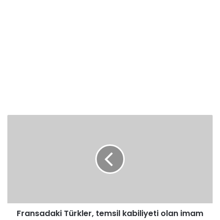
Fransadaki
Türkler,
temsil
kabiliyeti
olan
imam
istiyor
Fransadaki Türkler, temsil kabiliyeti olan imam