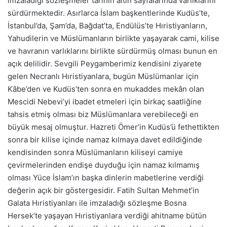
imzaladığı sözleşmeler tarihin altın sayfalarında varlıklarını
sürdürmektedir. Asırlarca İslam başkentlerinde Kudüs’te,
İstanbul’da, Şam’da, Bağdat’ta, Endülüs’te Hıristiyanların,
Yahudilerin ve Müslümanların birlikte yaşayarak cami, kilise
ve havranın varlıklarını birlikte sürdürmüş olması bunun en
açık delilidir. Sevgili Peygamberimiz kendisini ziyarete
gelen Necranlı Hıristiyanlara, bugün Müslümanlar için
Kâbe’den ve Kudüs’ten sonra en mukaddes mekân olan
Mescidi Nebevi’yi ibadet etmeleri için birkaç saatliğine
tahsis etmiş olması biz Müslümanlara verebileceği en
büyük mesaj olmuştur. Hazreti Ömer’in Kudüs’ü fethettikten
sonra bir kilise içinde namaz kılmaya davet edildiğinde
kendisinden sonra Müslümanların kiliseyi camiye
çevirmelerinden endişe duyduğu için namaz kılmamış
olması Yüce İslam’ın başka dinlerin mabetlerine verdiği
değerin açık bir göstergesidir. Fatih Sultan Mehmet’in
Galata Hıristiyanları ile imzaladığı sözleşme Bosna
Hersek’te yaşayan Hıristiyanlara verdiği ahitname bütün