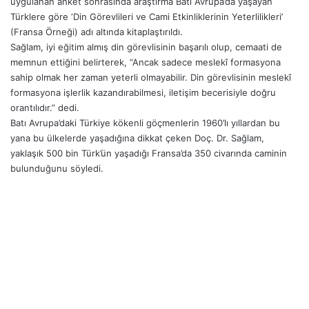
uygulanan anket sonrasında araştırma Batı Avrupa’da yaşayan
Türklere göre ‘Din Görevlileri ve Cami Etkinliklerinin Yeterlilikleri’
(Fransa Örneği) adı altında kitaplaştırıldı.
Sağlam, iyi eğitim almış din görevlisinin başarılı olup, cemaati de
memnun ettiğini belirterek, “Ancak sadece meslekî formasyona
sahip olmak her zaman yeterli olmayabilir. Din görevlisinin meslekî
formasyona işlerlik kazandırabilmesi, iletişim becerisiyle doğru
orantılıdır.” dedi.
Batı Avrupa’daki Türkiye kökenli göçmenlerin 1960’lı yıllardan bu
yana bu ülkelerde yaşadığına dikkat çeken Doç. Dr. Sağlam,
yaklaşık 500 bin Türk’ün yaşadığı Fransa’da 350 civarında caminin
bulunduğunu söyledi.