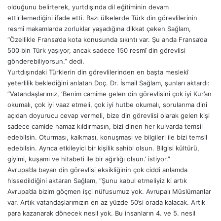
olduğunu belirterek, yurtdışında dil eğitiminin devam
ettirilemediğini ifade etti. Bazı ülkelerde Türk din görevlilerinin
resmî makamlarda zorluklar yaşadığına dikkat çeken Sağlam,
“Özellikle Fransa’da kota konusunda sıkıntı var. Şu anda Fransa’da
500 bin Türk yaşıyor, ancak sadece 150 resmî din görevlisi
gönderebiliyorsun.” dedi.
Yurtdışındaki Türklerin din görevlilerinden en başta meslekî
yeterlilik beklediğini anlatan Doç. Dr. İsmail Sağlam, şunları aktardı:
“Vatandaşlarımız, ‘Benim camime gelen din görevlisini çok iyi Kur’an
okumalı, çok iyi vaaz etmeli, çok iyi hutbe okumalı, sorularıma dinî
açıdan doyurucu cevap vermeli, bize din görevlisi olarak gelen kişi
sadece camide namaz kıldırmasın, bizi dinen her kulvarda temsil
edebilsin. Oturması, kalkması, konuşması ve bilgileri ile bizi temsil
edebilsin. Ayrıca etkileyici bir kişilik sahibi olsun. Bilgisi kültürü,
giyimi, kuşamı ve hitabeti ile bir ağırlığı olsun.’ istiyor.”
Avrupa’da bayan din görevlisi eksikliğinin çok ciddi anlamda
hissedildiğini aktaran Sağlam, “Şunu kabul etmeliyiz ki artık
Avrupa’da bizim göçmen işçi nüfusumuz yok. Avrupalı Müslümanlar
var. Artık vatandaşlarımızın en az yüzde 50’si orada kalacak. Artık
para kazanarak dönecek nesil yok. Bu insanların 4. ve 5. nesil