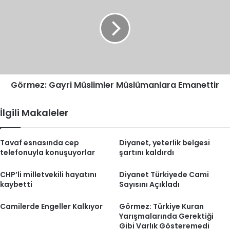
Müslimler
Müslümanlara
Emanettir
Görmez: Gayri Müslimler Müslümanlara Emanettir
İlgili Makaleler
Tavaf esnasında cep
Diyanet, yeterlik belgesi
telefonuyla konuşuyorlar
şartını kaldırdı
CHP’li milletvekili hayatını
Diyanet Türkiyede Cami
kaybetti
Sayısını Açıkladı
Camilerde Engeller Kalkıyor
Görmez: Türkiye Kuran
Yarışmalarında Gerektiği
Gibi Varlık Gösteremedi