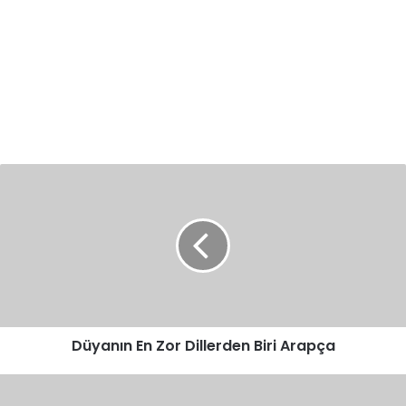
Düyanın
En
Zor
Dillerden
Biri
Arapça
Düyanın En Zor Dillerden Biri Arapça
Görmez:
Gayri