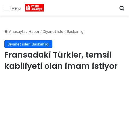
Ar
Menü
Anasayfa
/
Haber
/
Diyanet isleri Baskanligi
Diyanet isleri Baskanligi
Fransadaki Türkler, temsil
kabiliyeti olan imam istiyor