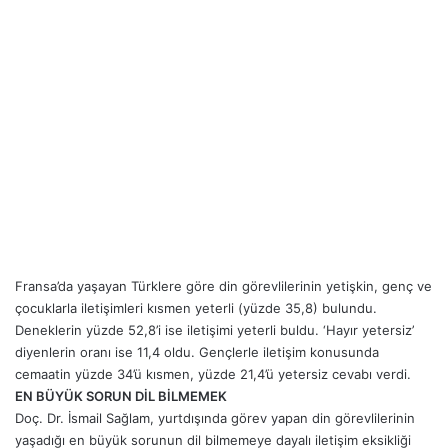
Fransa’da yaşayan Türklere göre din görevlilerinin yetişkin, genç ve
çocuklarla iletişimleri kısmen yeterli (yüzde 35,8) bulundu.
Deneklerin yüzde 52,8’i ise iletişimi yeterli buldu. ‘Hayır yetersiz’
diyenlerin oranı ise 11,4 oldu. Gençlerle iletişim konusunda
cemaatin yüzde 34’ü kısmen, yüzde 21,4’ü yetersiz cevabı verdi.
EN BÜYÜK SORUN DİL BİLMEMEK
Doç. Dr. İsmail Sağlam, yurtdışında görev yapan din görevlilerinin
yaşadığı en büyük sorunun dil bilmemeye dayalı iletişim eksikliği