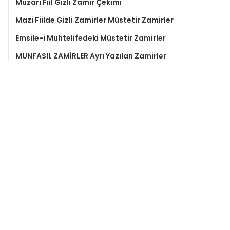
Muzari Fiil Gizli Zamir Çekimi
Mazi Fiilde Gizli Zamirler Müstetir Zamirler
Emsile-i Muhtelifedeki Müstetir Zamirler
MUNFASIL ZAMİRLER Ayrı Yazılan Zamirler