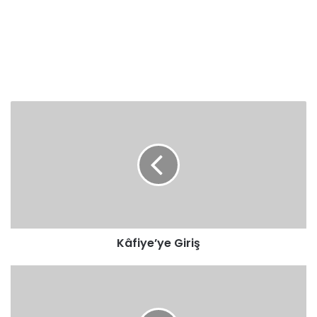
Kâfiye’ye
Giriş
Kâfiye’ye Giriş
Fe’lele
Babı