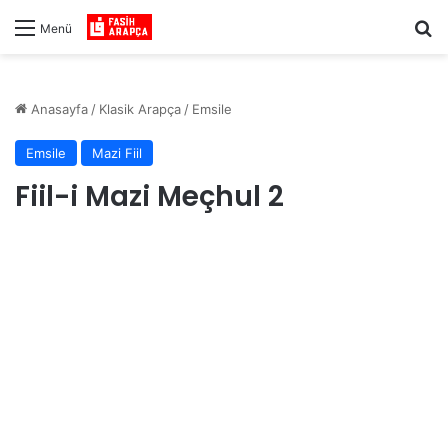
Ar
Menü
Anasayfa
/
Klasik Arapça
/
Emsile
Emsile
Mazi Fiil
Fiil-i Mazi Meçhul 2