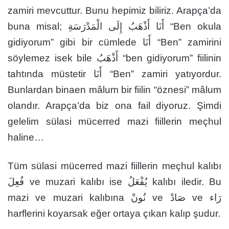
zamiri mevcuttur. Bunu hepimiz biliriz. Arapça’da
buna misal; أَنَا أَذْهَبُ إِلَى الْمَدْرَسَةِ “Ben okula
gidiyorum” gibi bir cümlede أَنَا “Ben” zamirini
söylemez isek bile أَذْهَبُ “ben gidiyorum” fiilinin
tahtında müstetir أَنَا “Ben” zamiri yatıyordur.
Bunlardan binaen mâlum bir fiilin “öznesi” mâlum
olandır. Arapça’da biz ona fail diyoruz. Şimdi
gelelim sülasi mücerred mazi fiillerin meçhul
haline…
Tüm sülasi mücerred mazi fiillerin meçhul kalıbı
فُعِلَ ve muzari kalıbı ise يُفْعَلُ kalıbı iledir. Bu
mazi ve muzari kalıbına نُونْ ve صَادْ ve رَاء
harflerini koyarsak eğer ortaya çıkan kalıp şudur.