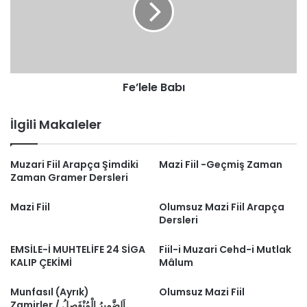
Fe’lele Babı
İlgili Makaleler
Muzari Fiil Arapça Şimdiki
Mazi Fiil -Geçmiş Zaman
Zaman Gramer Dersleri
Mazi Fiil
Olumsuz Mazi Fiil Arapça
Dersleri
EMSİLE-İ MUHTELİFE 24 SİGA
Fiil-i Muzari Cehd-i Mutlak
KALIP ÇEKİMİ
Mâlum
Munfasıl (Ayrık)
Olumsuz Mazi Fiil
Zamirler / اَلضَّمِيرُ الْمُنْفَصِلُ