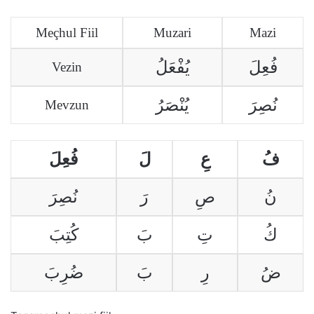
Meçhul Fiil
Muzari
Mazi
فُعِلَ
يُفْعَلُ
Vezin
نُصِرَ
يُنْصَرُ
Mevzun
فُ
عِ
لَ
فُعِلَ
نُ
صِ
رَ
نُصِرَ
كُ
تِ
بَ
كُتِبَ
ضُ
رِ
بَ
ضُرِبَ