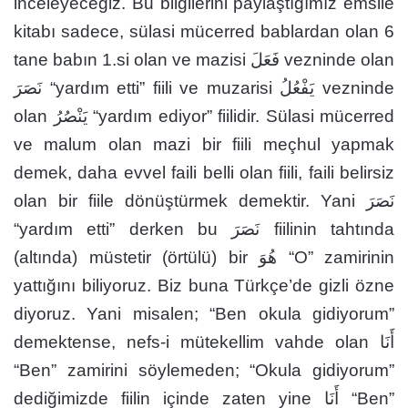
inceleyeceğiz. Bu bilgilerini paylaştığımız emsile
kitabı sadece, sülasi mücerred bablardan olan 6
tane babın 1.si olan ve mazisi فَعَلَ vezninde olan
نَصَرَ “yardım etti” fiili ve muzarisi يَفْعُلُ vezninde
olan يَنْصُرُ “yardım ediyor” fiilidir. Sülasi mücerred
ve malum olan mazi bir fiili meçhul yapmak
demek, daha evvel faili belli olan fiili, faili belirsiz
olan bir fiile dönüştürmek demektir. Yani نَصَرَ
“yardım etti” derken bu نَصَرَ fiilinin tahtında
(altında) müstetir (örtülü) bir هُوَ “O” zamirinin
yattığını biliyoruz. Biz buna Türkçe’de gizli özne
diyoruz. Yani misalen; “Ben okula gidiyorum”
demektense, nefs-i mütekellim vahde olan أَنَا
“Ben” zamirini söylemeden; “Okula gidiyorum”
dediğimizde fiilin içinde zaten yine أَنَا “Ben”