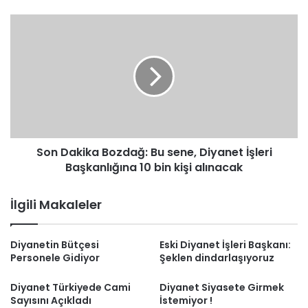
Son
Dakika
Bozdağ:
Bu
sene,
Diyanet
İşleri
Başkanlığına
10
Son Dakika Bozdağ: Bu sene, Diyanet İşleri
bin
kişi
Başkanlığına 10 bin kişi alınacak
alınacak
İlgili Makaleler
Diyanetin Bütçesi
Eski Diyanet İşleri Başkanı:
Personele Gidiyor
Şeklen dindarlaşıyoruz
Diyanet Türkiyede Cami
Diyanet Siyasete Girmek
Sayısını Açıkladı
İstemiyor !