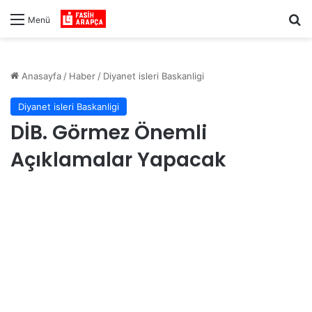
Ar
Menü
Anasayfa
/
Haber
/
Diyanet isleri Baskanligi
Diyanet isleri Baskanligi
DİB. Görmez Önemli
Açıklamalar Yapacak