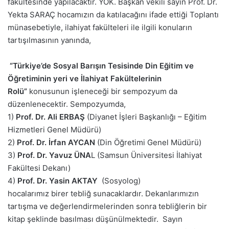
fakültesinde yapılacaktır. YÖK. Başkan vekili sayın Prof. Dr.
Yekta SARAÇ hocamızın da katılacağını ifade ettiği Toplantı
münasebetiyle, ilahiyat fakülteleri ile ilgili konuların
tartışılmasının yanında,
“Türkiye’de Sosyal Barışın Tesisinde Din Eğitim ve
Öğretiminin yeri ve İlahiyat Fakültelerinin
Rolü”
konusunun işleneceği bir sempozyum da
düzenlenecektir. Sempozyumda,
1)
Prof. Dr. Ali ERBAŞ
(Diyanet İşleri Başkanlığı – Eğitim
Hizmetleri Genel Müdürü)
2)
Prof. Dr. İrfan AYCAN
(Din Öğretimi Genel Müdürü)
3)
Prof. Dr. Yavuz ÜNA
L (Samsun Üniversitesi İlahiyat
Fakültesi Dekanı)
4)
Prof. Dr. Yasin AKTAY
(Sosyolog)
hocalarımız birer tebliğ sunacaklardır. Dekanlarımızın
tartışma ve değerlendirmelerinden sonra tebliğlerin bir
kitap şeklinde basılması düşünülmektedir. Sayın