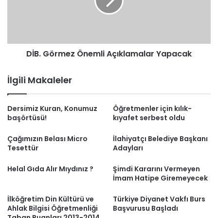
Yapacak
DİB. Görmez Önemli Açıklamalar Yapacak
İlgili Makaleler
Dersimiz Kuran, Konumuz
Öğretmenler için kılık-
başörtüsü!
kıyafet serbest oldu
Çağımızın Belası Micro
İlahiyatçı Belediye Başkanı
Tesettür
Adayları
Helal Gıda Alır Mıydınız ?
Şimdi Kararını Vermeyen
İmam Hatipe Giremeyecek
İlköğretim Din Kültürü ve
Türkiye Diyanet Vakfı Burs
Ahlak Bilgisi Öğretmenliği
Başvurusu Başladı
Taban Puanları 2013-2014