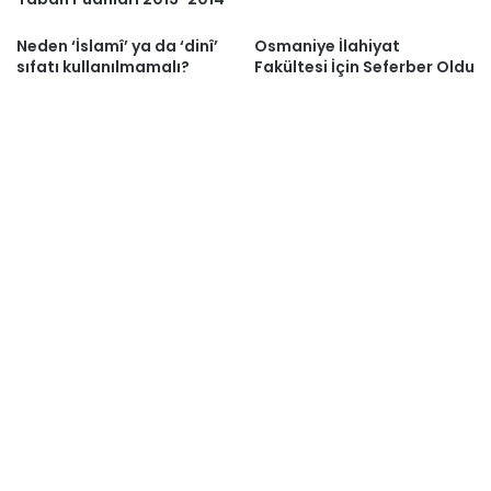
Neden ‘İslamî’ ya da ‘dinî’
Osmaniye İlahiyat
sıfatı kullanılmamalı?
Fakültesi İçin Seferber Oldu