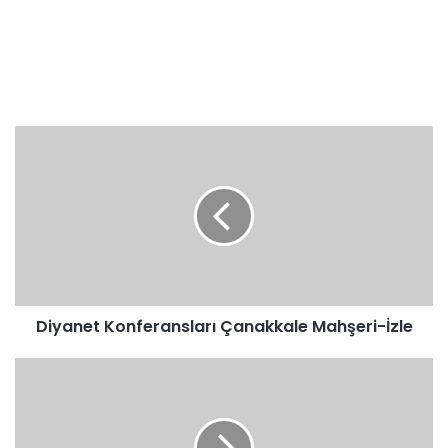
Diyanet
Konferansları
Çanakkale
Mahşeri-
İzle
Diyanet Konferansları Çanakkale Mahşeri-İzle
DİB.
Görmez
Önemli
Açıklamalar