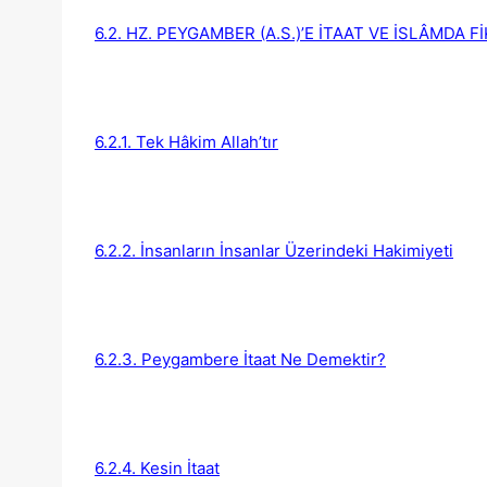
6.2. HZ. PEYGAMBER (A.S.)’E İTAAT VE İSLÂMDA 
6.2.1. Tek Hâkim Allah’tır
6.2.2. İnsanların İnsanlar Üzerindeki Hakimiyeti
6.2.3. Peygambere İtaat Ne Demektir?
6.2.4. Kesin İtaat