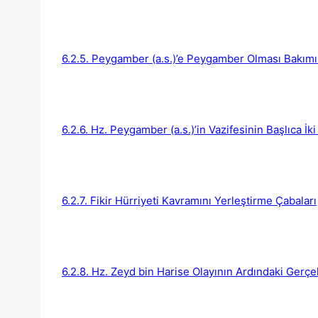
6.2.5. Peygamber (a.s.)’e Peygamber Olması Bakımı
6.2.6. Hz. Peygamber (a.s.)’in Vazifesinin Başlıca İk
6.2.7. Fikir Hürriyeti Kavramını Yerleştirme Çabaları
6.2.8. Hz. Zeyd bin Harise Olayının Ardındaki Gerçe