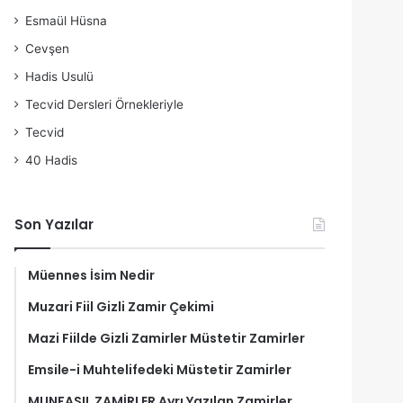
Esmaül Hüsna
Cevşen
Hadis Usulü
Tecvid Dersleri Örnekleriyle
Tecvid
40 Hadis
Son Yazılar
Müennes İsim Nedir
Muzari Fiil Gizli Zamir Çekimi
Mazi Fiilde Gizli Zamirler Müstetir Zamirler
Emsile-i Muhtelifedeki Müstetir Zamirler
MUNFASIL ZAMİRLER Ayrı Yazılan Zamirler