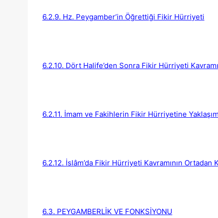
6.2.9. Hz. Peygamber’in Öğrettiği Fikir Hürriyeti
6.2.10. Dört Halife’den Sonra Fikir Hürriyeti Kavram
6.2.11. İmam ve Fakihlerin Fikir Hürriyetine Yaklaşım
6.2.12. İslâm’da Fikir Hürriyeti Kavramının Ortadan
6.3. PEYGAMBERLİK VE FONKSİYONU