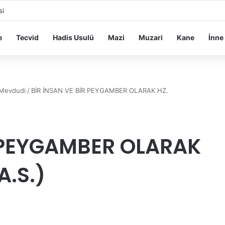
si
e
Tecvid
Hadis Usulü
Mazi
Muzari
Kane
İnne
 Mevdudi
/
BİR İNSAN VE BİR PEYGAMBER OLARAK HZ.
R PEYGAMBER OLARAK
.S.)