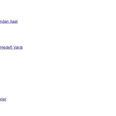
ndan itaat
i Hedefi Vardı
kler