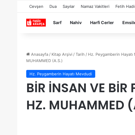
Cevşen
Dua
Sayılar
Namaz Vakitleri
Fetih Hadi
Sarf
Nahiv
Harfi Cerler
Emsil
Anasayfa
/
Kitap Arşivi
/
Tarih
/
Hz. Peygamberin Hayatı
MUHAMMED (A.S.)
Hz. Peygamberin Hayatı Mevdudi
BİR İNSAN VE Bİ
HZ. MUHAMMED (A