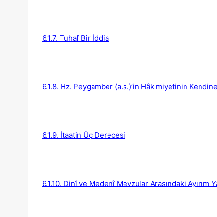
6.1.7. Tuhaf Bir İddia
6.1.8. Hz. Peygamber (a.s.)’in Hâkimiyetinin Kendin
6.1.9. İtaatin Üç Derecesi
6.1.10. Dinî ve Medenî Mevzular Arasındaki Ayırım Ya