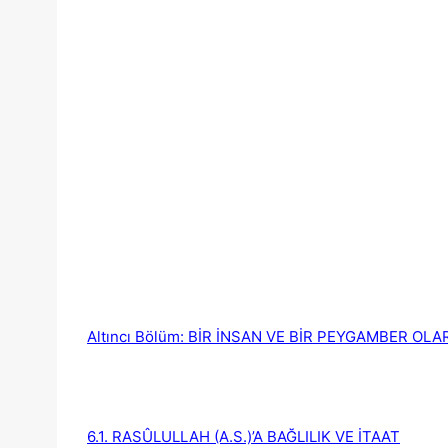
Altıncı Bölüm: BİR İNSAN VE BİR PEYGAMBER OL
6.1. RASÛLULLAH (A.S.)’A BAĞLILIK VE İTAAT