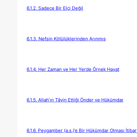
6.1.2. Sadece Bir Elçi Değil
6.1.3. Nefsin Kötülüklerinden Arınmış
6.1.4. Her Zaman ve Her Yerde Örnek Hayat
6.1.5. Allah’ın Tâyin Ettiği Önder ve Hükümdar
6.1.6. Peygamber (a.s.)’e Bir Hükümdar Olması İtibar