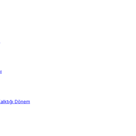
ı
ı
 Kalktığı Dönem