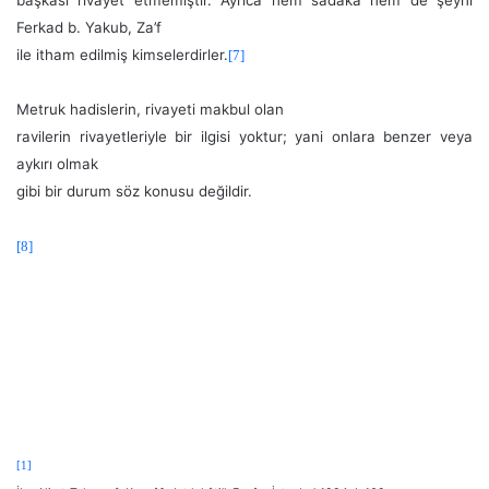
Ferkad b. Yakub, Za’f
ile itham edilmiş kimselerdirler.
[7]
Metruk hadislerin, rivayeti makbul olan
ravilerin rivayetleriyle bir ilgisi yoktur; yani onlara benzer veya
aykırı olmak
gibi bir durum söz konusu değildir.
[8]
[1]