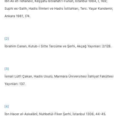
İbn Ali et-Tehanevî, Keşşâfu Istılahâti’l-Funûn, İstanbul 1984, I, 169;
Suphi es-Salih, Hadis İlimleri ve Hadis İstilahları, Terc. Yaşar Kandemir,
Ankara 1981, I74.
[2]
İbrahim Canan, Kutub-i Sitte Tercüme ve Şerhi, Akçağ Yayınları: 2/128.
[3]
İsmail Lütfi Çakan, Hadis Usulü, Marmara Üniversitesi İlahiyat Fakültesi
Yayınları: 137.
[4]
İbn Hacer el-Askalânî, Nuhbetül-Fiker Şerhi, İstanbul 1306, 44-45.