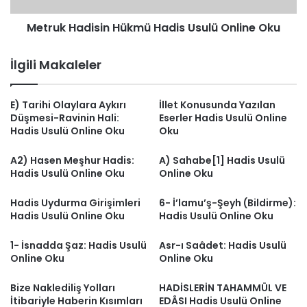
Metruk Hadisin Hükmü Hadis Usulü Online Oku
İlgili Makaleler
E) Tarihi Olaylara Aykırı
İllet Konusunda Yazılan
Düşmesi-Ravinin Hali:
Eserler Hadis Usulü Online
Hadis Usulü Online Oku
Oku
A2) Hasen Meşhur Hadis:
A) Sahabe[1] Hadis Usulü
Hadis Usulü Online Oku
Online Oku
Hadis Uydurma Girişimleri
6- İ’lamu’ş-Şeyh (Bildirme):
Hadis Usulü Online Oku
Hadis Usulü Online Oku
1- İsnadda Şaz: Hadis Usulü
Asr-ı Saâdet: Hadis Usulü
Online Oku
Online Oku
Bize Naklediliş Yolları
HADİSLERİN TAHAMMÜL VE
İtibariyle Haberin Kısımları
EDÂSI Hadis Usulü Online