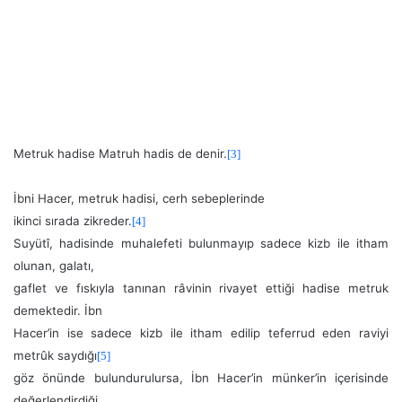
Metruk hadise Matruh hadis de denir.
[3]
İbni Hacer, metruk hadisi, cerh sebeplerinde
ikinci sırada zikreder.
[4]
Suyütî, hadisinde muhalefeti bulunmayıp sadece kizb ile itham
olunan, galatı,
gaflet ve fıskıyla tanınan râvinin rivayet ettiği hadise metruk
demektedir. İbn
Hacer’in ise sadece kizb ile itham edilip teferrud eden raviyi
metrûk saydığı
[5]
göz önünde bulundurulursa, İbn Hacer’in münker’in içerisinde
değerlendirdiği