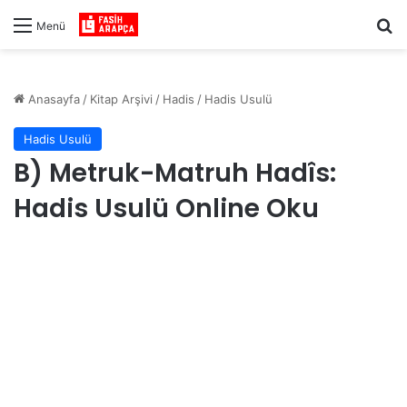
Ar
Menü
Anasayfa
/
Kitap Arşivi
/
Hadis
/
Hadis Usulü
Hadis Usulü
B) Metruk-Matruh Hadîs:
Hadis Usulü Online Oku