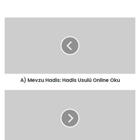
A)
Mevzu
Hadis:
Hadis
Usulü
Online
Oku
A) Mevzu Hadis: Hadis Usulü Online Oku
Metruk
Hadisin
Hükmü
Hadis
Usulü
Online
Oku