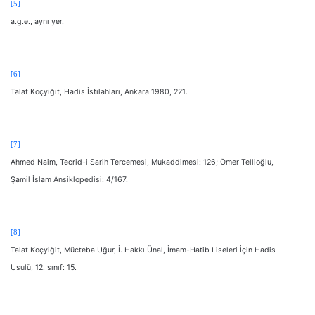
[5]
a.g.e., aynı yer.
[6]
Talat Koçyiğit, Hadis İstılahları, Ankara 1980, 221.
[7]
Ahmed Naim, Tecrid-i Sarih Tercemesi, Mukaddimesi: 126; Ömer Tellioğlu,
Şamil İslam Ansiklopedisi: 4/167.
[8]
Talat Koçyiğit, Mücteba Uğur, İ. Hakkı Ünal, İmam-Hatib Liseleri İçin Hadis
Usulü, 12. sınıf: 15.