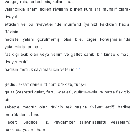
Vazgeçilmiş, terkedilmiş, kullanılmaz,
yalancılıkla itham edilen râvilerin bilinen kurallara muhalif olarak
rivayet
ettikleri ve bu rivayetlerinde münferid (yalnız) kaldıkları hadis.
Râvinin
hadiste yalanı görülmemiş olsa bile, diğer konuşmalarında
yalancılıkla tanınan,
fasıklığı açık olan veya vehim ve gaflet sahibi bir kimse olması,
rivayet ettiği
hadisin metruk sayılması için yeterlidir.
[1]
Şedîdü’z-za’f denen ittihâm bi’l-kizb, fuhş-i
galat (kesretu’l galat, fartu’l-gatlet), gulâtu-ş-şîa ve hatta fısk gibi
bir
sebeple mecrûh olan râvinin tek başına rivâyet ettiği hadîse
metrûk denir. İbnu
Hacer: “Sadece Hz. Peygamber (aleyhissalâtu vesselâm)
hakkında yalan ithamı