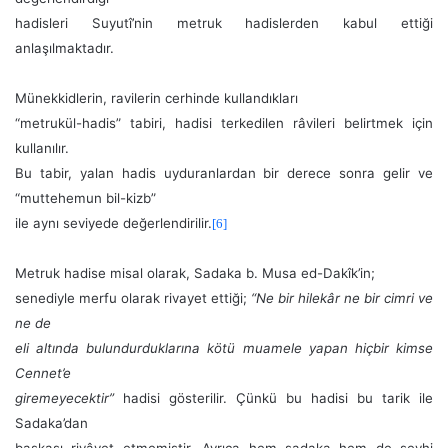
hadisleri Suyutî’nin metruk hadislerden kabul ettiği
anlaşılmaktadır.
Münekkidlerin, ravilerin cerhinde kullandıkları
“metrukül-hadis” tabiri, hadisi terkedilen râvileri belirtmek için
kullanılır.
Bu tabir, yalan hadis uyduranlardan bir derece sonra gelir ve
“muttehemun bil-kizb”
ile aynı seviyede değerlendirilir.
[6]
Metruk hadise misal olarak, Sadaka b. Musa ed-Dakîk’in;
senediyle merfu olarak rivayet ettiği;
“Ne bir hilekâr ne bir cimri ve
ne de
eli altında bulundurduklarına kötü muamele yapan hiçbir kimse
Cennet’e
giremeyecektir”
hadisi gösterilir. Çünkü bu hadisi bu tarik ile
Sadaka’dan
başkası rivâyet etmemiştir. Ayrıca hem sadaka hem de şeyhi