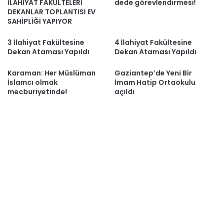
İLAHİYAT FAKÜLTELERİ
dede görevlendirmesi!
DEKANLAR TOPLANTISI EV
SAHİPLİĞİ YAPIYOR
3 İlahiyat Fakültesine
4 İlahiyat Fakültesine
Dekan Ataması Yapıldı
Dekan Ataması Yapıldı
Karaman: Her Müslüman
Gaziantep’de Yeni Bir
İslamcı olmak
İmam Hatip Ortaokulu
mecburiyetinde!
açıldı