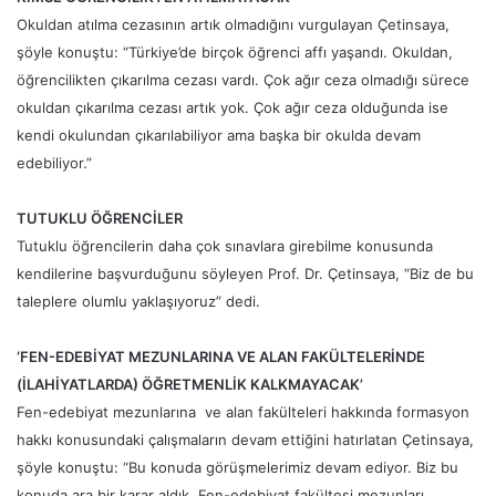
Okuldan atılma cezasının artık olmadığını vurgulayan Çetinsaya,
şöyle konuştu: “Türkiye’de birçok öğrenci affı yaşandı. Okuldan,
öğrencilikten çıkarılma cezası vardı. Çok ağır ceza olmadığı sürece
okuldan çıkarılma cezası artık yok. Çok ağır ceza olduğunda ise
kendi okulundan çıkarılabiliyor ama başka bir okulda devam
edebiliyor.”
TUTUKLU ÖĞRENCİLER
Tutuklu öğrencilerin daha çok sınavlara girebilme konusunda
kendilerine başvurduğunu söyleyen Prof. Dr. Çetinsaya, “Biz de bu
taleplere olumlu yaklaşıyoruz” dedi.
‘FEN-EDEBİYAT MEZUNLARINA VE ALAN FAKÜLTELERİNDE
(İLAHİYATLARDA) ÖĞRETMENLİK KALKMAYACAK’
Fen-edebiyat mezunlarına ve alan fakülteleri hakkında formasyon
hakkı konusundaki çalışmaların devam ettiğini hatırlatan Çetinsaya,
şöyle konuştu: “Bu konuda görüşmelerimiz devam ediyor. Biz bu
konuda ara bir karar aldık. Fen-edebiyat fakültesi mezunları