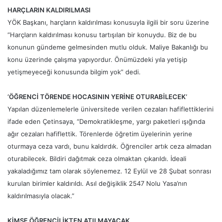
HARÇLARIN KALDIRILMASI
YÖK Başkanı, harçların kaldırılması konusuyla ilgili bir soru üzerine
“Harçların kaldırılması konusu tartışılan bir konuydu. Biz de bu
konunun gündeme gelmesinden mutlu olduk. Maliye Bakanlığı bu
konu üzerinde çalışma yapıyordur. Önümüzdeki yıla yetişip
yetişmeyeceği konusunda bilgim yok” dedi.
‘ÖĞRENCİ TÖRENDE HOCASININ YERİNE OTURABİLECEK’
Yapılan düzenlemelerle üniversitede verilen cezaları hafiflettiklerini
ifade eden Çetinsaya, “Demokratikleşme, yargı paketleri ışığında
ağır cezaları hafiflettik. Törenlerde öğretim üyelerinin yerine
oturmaya ceza vardı, bunu kaldırdık. Öğrenciler artık ceza almadan
oturabilecek. Bildiri dağıtmak ceza olmaktan çıkarıldı. İdeali
yakaladığımız tam olarak söylenemez. 12 Eylül ve 28 Şubat sonrası
kurulan birimler kaldırıldı. Asıl değişiklik 2547 Nolu Yasa’nın
kaldırılmasıyla olacak.”
KİMSE ÖĞRENCİLİKTEN ATILMAYACAK