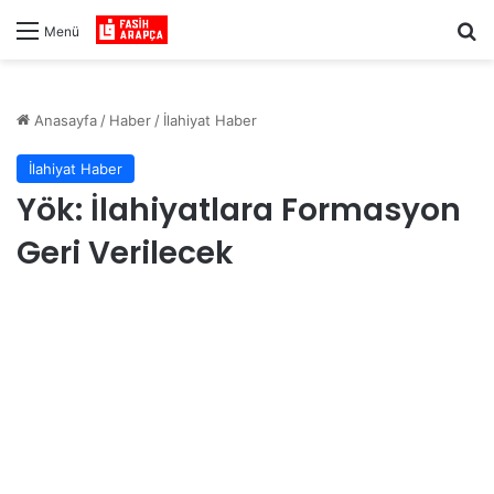
Ar
Menü
Anasayfa
/
Haber
/
İlahiyat Haber
İlahiyat Haber
Yök: İlahiyatlara Formasyon
Geri Verilecek