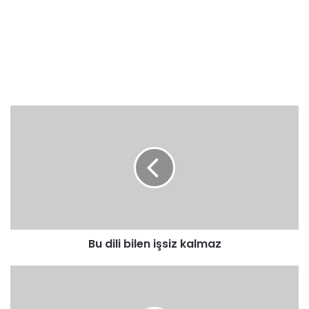
Bu
dili
bilen
işsiz
kalmaz
Bu dili bilen işsiz kalmaz
İmam
Hatip
Kayıtlarının