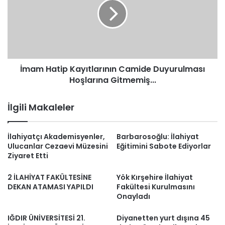
Camide
Duyurulması
Hoşlarına
Gitmemiş...
İmam Hatip Kayıtlarının Camide Duyurulması
Hoşlarına Gitmemiş...
İlgili Makaleler
İlahiyatçı Akademisyenler,
Barbarosoğlu: İlahiyat
Ulucanlar Cezaevi Müzesini
Eğitimini Sabote Ediyorlar
Ziyaret Etti
2 İLAHİYAT FAKÜLTESİNE
Yök Kırşehire İlahiyat
DEKAN ATAMASI YAPILDI
Fakültesi Kurulmasını
Onayladı
IĞDIR ÜNİVERSİTESİ 21.
Diyanetten yurt dışına 45