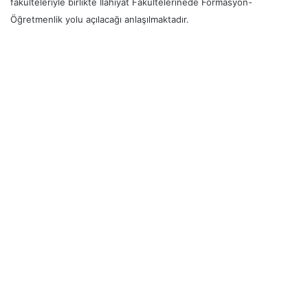
fakülteleriyle birlikte İlahiyat Fakültelerinede Formasyon-
Öğretmenlik yolu açılacağı anlaşılmaktadır.