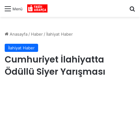
Ar
Menü
Anasayfa
/
Haber
/
İlahiyat Haber
İlahiyat Haber
Cumhuriyet İlahiyatta
Ödüllü Siyer Yarışması