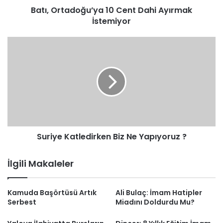
Batı, Ortadoğu’ya 10 Cent Dahi Ayırmak
İstemiyor
Suriye
Katledirken
Biz
Ne
Yapıyoruz
?
Suriye Katledirken Biz Ne Yapıyoruz ?
İlgili Makaleler
Kamuda Başörtüsü Artık
Ali Bulaç: İmam Hatipler
Serbest
Miadını Doldurdu Mu?