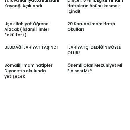
Yalova İlahiyatta Bursların
Dinçer: 8 Yıllık Eğitim İmam
Kaynağı Açıklandı
Hatiplerin önünü kesmek
içindi!
Uşak İlahiyat Öğrenci
20 Soruda İmam Hatip
Alacak ( İslami İlimler
Okulları
Fakültesi )
ULUDAĞ İLAHİYAT TAŞINDI
İLAHİYATÇI DEDİĞİN BÖYLE
OLUR !
Somalili imam hatipler
Önemli Olan Mezuniyet Mi
Diyanetin okulunda
Elbisesi Mi ?
yetişecek