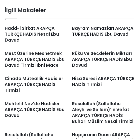
Nesai
İlgili Makaleler
Tirmizi
Hadd-i Sirkat ARAPÇA
Bayram Namazları ARAPÇA
TÜRKÇE HADİS Nesai Ebu
TÜRKÇE HADİS Ebu Davud
Davud
Mest Üzerine Meshetmek
Rüku Ve Secdelerin Miktarı
ARAPÇA TÜRKÇE HADİS Ebu
ARAPÇA TÜRKÇE HADİS Ebu
Davud Tirmizi İbni Mace
Davud
Cihada Müteallik Hadisler
Nisa Suresi ARAPÇA TÜRKÇE
ARAPÇA TÜRKÇE HADİS
HADİS Tirmizi
Tirmizi
Muhtelif Nev’de Hadisler
Resulullah (Sallallahu
ARAPÇA TÜRKÇE HADİS Ebu
Aleyhi ve Sellem)’ın Vefatı
Davud
ARAPÇA TÜRKÇE HADİS
Buhari Müslim Nesai Tirmizi
Resulullah (Sallallahu
Hapşıranın Duası ARAPÇA