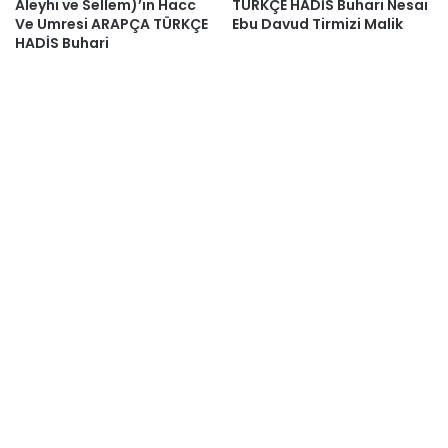
Aleyhi ve Sellem)’ın Hacc
TÜRKÇE HADİS Buhari Nesai
Ve Umresi ARAPÇA TÜRKÇE
Ebu Davud Tirmizi Malik
HADİS Buhari