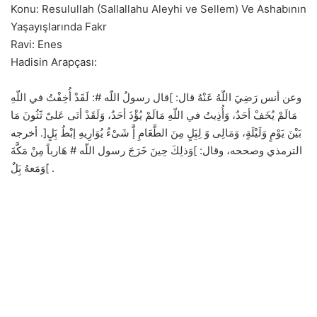
Konu: Resulullah (Sallallahu Aleyhi ve Sellem) Ve Ashabının
Yaşayışlarında Fakr
Ravi: Enes
Hadisin Arapçası:
وعن أنس رَضِيَ اللّهُ عَنْهُ قال: ]قال رسولُ اللّه #: لَقَدْ أُخِفْتُ في اللّهِ
مَالَمْ يُخَفْ أحَدٌ، وَأُذِيتُ في اللّهِ مَالَمْ يُؤْذَ أحَدٌ، وَلَقَدْ أتَى عَلىّ ثََثُونَ مَا
بَيْنَ يَوْمٍ وَلَيْلَةٍ، وَمَالِى وََ لِبَِلٍ مِنَ الطَّعَامِ إَّ شَىْءٌ يُوَارِيهِ إبْطُ بَِلٍ[. أخرجه
الترمذي وصححه، وقال: ]وَذلِكَ حِينَ خَرَجَ رسول اللّه # هَارباً مِنْ مَكَّةَ
وَمَعهُ بَِلٌ[ .