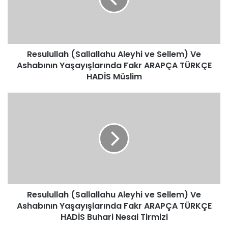
Ve
Ashabının
Yaşayışlarında
Fakr
Resulullah (Sallallahu Aleyhi ve Sellem) Ve
ARAPÇA
TÜRKÇE
Ashabının Yaşayışlarında Fakr ARAPÇA TÜRKÇE
HADİS
HADİS Müslim
Müslim
Resulullah
(Sallallahu
Aleyhi
ve
Sellem)
Ve
Ashabının
Yaşayışlarında
Fakr
Resulullah (Sallallahu Aleyhi ve Sellem) Ve
ARAPÇA
TÜRKÇE
Ashabının Yaşayışlarında Fakr ARAPÇA TÜRKÇE
HADİS
HADİS Buhari Nesai Tirmizi
Buhari