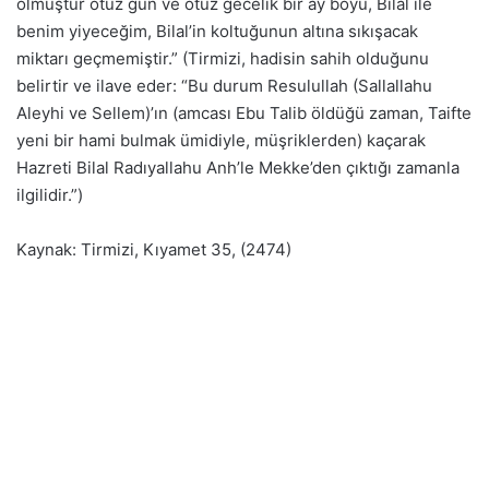
olmuştur otuz gün ve otuz gecelik bir ay boyu, Bilal ile
benim yiyeceğim, Bilal’in koltuğunun altına sıkışacak
miktarı geçmemiştir.” (Tirmizi, hadisin sahih olduğunu
belirtir ve ilave eder: “Bu durum Resulullah (Sallallahu
Aleyhi ve Sellem)’ın (amcası Ebu Talib öldüğü zaman, Taifte
yeni bir hami bulmak ümidiyle, müşriklerden) kaçarak
Hazreti Bilal Radıyallahu Anh’le Mekke’den çıktığı zamanla
ilgilidir.”)
Kaynak: Tirmizi, Kıyamet 35, (2474)