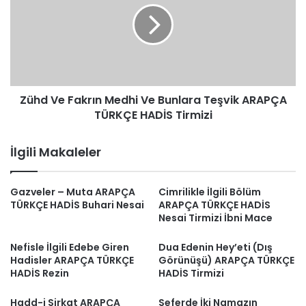
Medhi
Ve
Bunlara
Teşvik
ARAPÇA
TÜRKÇE
Zühd Ve Fakrın Medhi Ve Bunlara Teşvik ARAPÇA
HADİS
Tirmizi
TÜRKÇE HADİS Tirmizi
İlgili Makaleler
Gazveler – Muta ARAPÇA
Cimrilikle İlgili Bölüm
TÜRKÇE HADİS Buhari Nesai
ARAPÇA TÜRKÇE HADİS
Nesai Tirmizi İbni Mace
Nefisle İlgili Edebe Giren
Dua Edenin Hey’eti (Dış
Hadisler ARAPÇA TÜRKÇE
Görünüşü) ARAPÇA TÜRKÇE
HADİS Rezin
HADİS Tirmizi
Hadd-i Sirkat ARAPÇA
Seferde İki Namazın