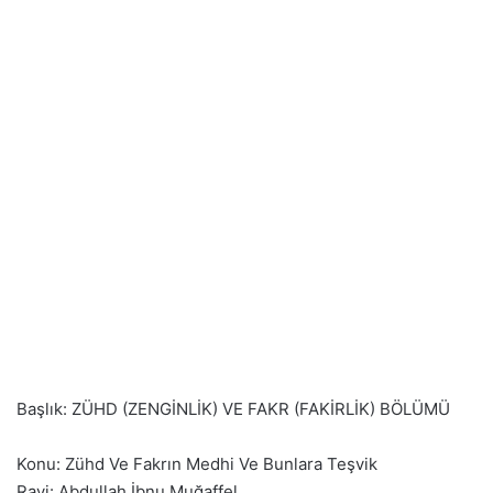
Başlık: ZÜHD (ZENGİNLİK) VE FAKR (FAKİRLİK) BÖLÜMÜ
Konu: Zühd Ve Fakrın Medhi Ve Bunlara Teşvik
Ravi: Abdullah İbnu Muğaffel