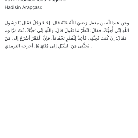
Hadisin Arapçası:
وعن عبداللّه بن مغفل رَضِيَ اللّهُ عَنْهُ قال: ]جَاءَ رَجُلٌ فقَالَ يَا رَسُولَ
اللّهِ إنِّى أُحِبُّكَ، فقَالَ: انْظُرْ مَا تَقُولُ قالَ. واللّهِ إنِّى ‘حبُّكَ، ثََثَ مَرَّاتٍ،
فقَالَ: إنْ كُنْتَ تُحِبُّنِى فَأعِدَّ لِلْفَقْرِ تَجْفَافاً، فإنَّ الْفَقْرَ أسْرَعُ إلى مَنْ
يُحِبُّنِى مَنَ السَّيْلِ إلى مُنْتَهَاهُ[. أخرجه الترمذي .