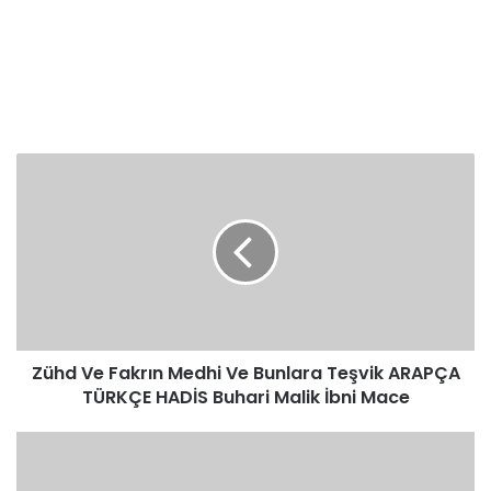
Zühd
Ve
Fakrın
Medhi
Ve
Bunlara
Teşvik
ARAPÇA
TÜRKÇE
Zühd Ve Fakrın Medhi Ve Bunlara Teşvik ARAPÇA
HADİS
Buhari
TÜRKÇE HADİS Buhari Malik İbni Mace
Malik
İbni
Zühd
Mace
Ve
Fakrın