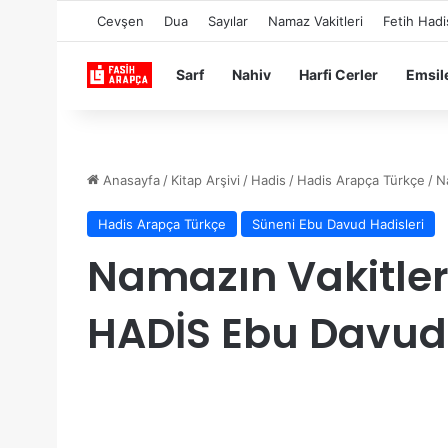
Cevşen
Dua
Sayılar
Namaz Vakitleri
Fetih Hadi
Sarf
Nahiv
Harfi Cerler
Emsil
Anasayfa
/
Kitap Arşivi
/
Hadis
/
Hadis Arapça Türkçe
/
N
Hadis Arapça Türkçe
Süneni Ebu Davud Hadisleri
Namazın Vakitle
HADİS Ebu Davud