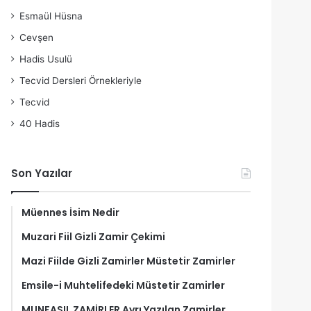
Esmaül Hüsna
Cevşen
Hadis Usulü
Tecvid Dersleri Örnekleriyle
Tecvid
40 Hadis
Son Yazılar
Müennes İsim Nedir
Muzari Fiil Gizli Zamir Çekimi
Mazi Fiilde Gizli Zamirler Müstetir Zamirler
Emsile-i Muhtelifedeki Müstetir Zamirler
MUNFASIL ZAMİRLER Ayrı Yazılan Zamirler