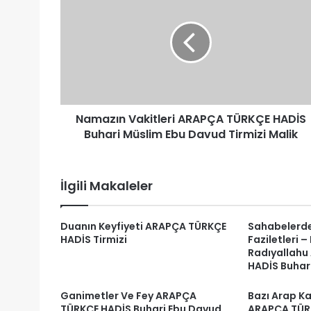
Vakitleri
ARAPÇA
TÜRKÇE
HADİS
Buhari
Müslim
Ebu
Davud
Namazın Vakitleri ARAPÇA TÜRKÇE HADİS
Tirmizi
Malik
Buhari Müslim Ebu Davud Tirmizi Malik
İlgili Makaleler
Duanın Keyfiyeti ARAPÇA TÜRKÇE
Sahabelerde
HADİS Tirmizi
Faziletleri 
Radıyallahu
HADİS Buhari
Ganimetler Ve Fey ARAPÇA
Bazı Arap Kab
TÜRKÇE HADİS Buhari Ebu Davud
ARAPÇA TÜRK