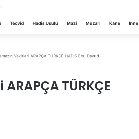
si
e
Tecvid
Hadis Usulü
Mazi
Muzari
Kane
İnne
amazın Vakitleri ARAPÇA TÜRKÇE HADİS Ebu Davud
ri ARAPÇA TÜRKÇE