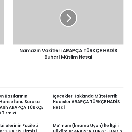
Vakitleri
ARAPÇA
TÜRKÇE
HADİS
Buhari
Müslim
Nesai
Namazın Vakitleri ARAPÇA TÜRKÇE HADİS
Buhari Müslim Nesai
n Bazılarının
İçecekler Hakkında Müteferrik
– Harise İbnu Süraka
Hadisler ARAPÇA TÜRKÇE HADİS
 Anh ARAPÇA TÜRKÇE
Nesai
 Tirmizi
ilelerinin Fazileti
Me’mum (İmama Uyan) İle İlgili
ÇE HADİS Tirmizi
Hükümler ARAPÇA TÜRKÇE HADİS