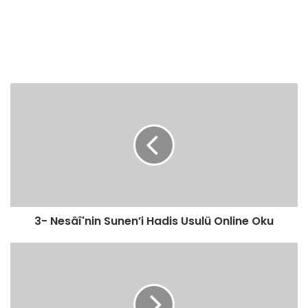
3-
Nesâî'nin
Sunen’i
Hadis
Usulü
Online
Oku
3- Nesâî'nin Sunen’i Hadis Usulü Online Oku
4-
Ebû
Dâvûd'un
Sunen’i
Hadis