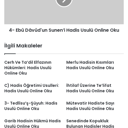
Usulü
Online
Oku
4- Ebû Dâvûd'un Sunen’i Hadis Usulü Online Oku
İlgili Makaleler
Cerh Ve Ta’dil Elfazının
Merfu Hadisin Kısımları
Hükümleri: Hadis Usulü
Hadis Usulü Online Oku
Online Oku
C) Hadis Öğretimi Usulleri:
İhtilaf Üzerine Te’lifat
Hadis Usulü Online Oku
Hadis Usulü Online Oku
3- Tedlîsu’ş-Şüyuh: Hadis
Mütevatir Hadiste Sayı
Usulü Online Oku
Hadis Usulü Online Oku
Garib Hadisin Hükmü Hadis
Senedinde Kopukluk
Usulü Online Oku
Bulunan Hadisler Hadis