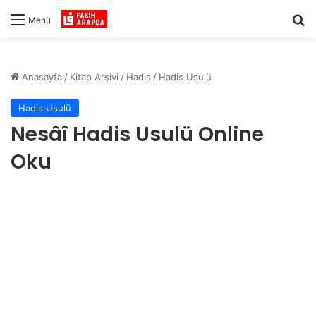
Ar
Menü
Anasayfa
/
Kitap Arşivi
/
Hadis
/
Hadis Usulü
Hadis Usulü
Nesâî Hadis Usulü Online
Oku