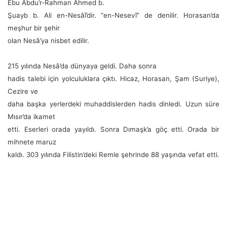
Ebu Abdu’r-Rahman Ahmed b.
Şuayb b. Ali en-Nesâî’dir. “en-Nesevî” de denilir. Horasan’da
meşhur bir şehir
olan Nesâ’ya nisbet edilir.
215 yılında Nesâ’da dünyaya geldi. Daha sonra
hadis talebi için yolculuklara çıktı. Hicaz, Horasan, Şam (Suriye),
Cezire ve
daha başka yerlerdeki muhaddislerden hadis dinledi. Uzun süre
Mısır’da ikamet
etti. Eserleri orada yayıldı. Sonra Dımaşk’a göç etti. Orada bir
mihnete maruz
kaldı. 303 yılında Filistin’deki Remle şehrinde 88 yaşında vefat etti.