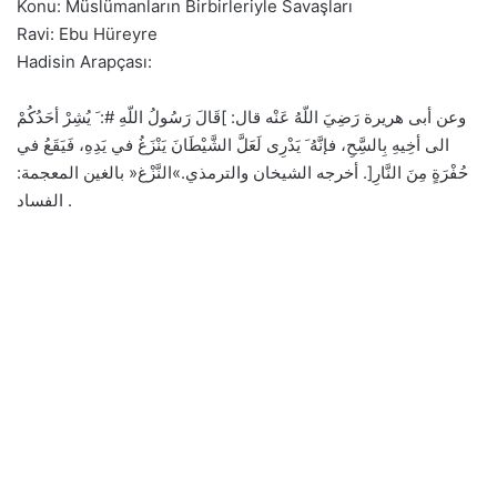
Konu: Müslümanların Birbirleriyle Savaşları
Ravi: Ebu Hüreyre
Hadisin Arapçası:
وعن أبى هريرة رَضِيَ اللّهُ عَنْه قال: ]قَالَ رَسُولُ اللّهِ #: َ يُشِرْ أحَدُكُمْ
الى أخِيهِ بِالسَِّحِ، فإنَّهُ َ يَدْرِى لَعَلَّ الشَّيْطَانَ يَنْزَغُ في يَدِهِ، فَيَقَعُ في
حُفْرَةٍ مِنَ النَّارِ[. أخرجه الشيخان والترمذي.»النَّزْغ« بالغين المعجمة:
الفساد .