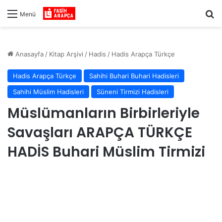
Ar
Menü
Anasayfa
/
Kitap Arşivi
/
Hadis
/
Hadis Arapça Türkçe
Hadis Arapça Türkçe
Sahihi Buhari Buhari Hadisleri
Sahihi Müslim Hadisleri
Süneni Tirmizi Hadisleri
Müslümanların Birbirleriyle
Savaşları ARAPÇA TÜRKÇE
HADİS Buhari Müslim Tirmizi