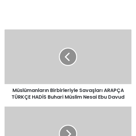
Müslümanların
Birbirleriyle
Savaşları
ARAPÇA
TÜRKÇE
HADİS
Buhari
Müslim
Nesai
Müslümanların Birbirleriyle Savaşları ARAPÇA
Ebu
Davud
TÜRKÇE HADİS Buhari Müslim Nesai Ebu Davud
Müslümanların
Birbirleriyle
Savaşları
ARAPÇA
TÜRKÇE