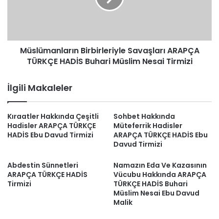
HADİS
Buhari
Müslim
Nesai
Müslümanların Birbirleriyle Savaşları ARAPÇA
Tirmizi
TÜRKÇE HADİS Buhari Müslim Nesai Tirmizi
İlgili Makaleler
Kıraatler Hakkında Çeşitli
Sohbet Hakkında
Hadisler ARAPÇA TÜRKÇE
Müteferrik Hadisler
HADİS Ebu Davud Tirmizi
ARAPÇA TÜRKÇE HADİS Ebu
Davud Tirmizi
Abdestin Sünnetleri
Namazın Eda Ve Kazasının
ARAPÇA TÜRKÇE HADİS
Vücubu Hakkında ARAPÇA
Tirmizi
TÜRKÇE HADİS Buhari
Müslim Nesai Ebu Davud
Malik