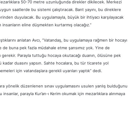
zarlıklara 50-70 metre uzunluğunda direkler dikilecek. Merkezi
uygun saatlerde bu sistemi çalıştıracak. Bant yayını, bu direklere
rinden duyulacak. Bu uygulamayla, büyük bir ihtiyacı karşılayacak
n insanların eline düşmekten kurtarmış olacağız.”
tıklarını anlatan Avcı, ”Vatandaş, bu uygulamaya rağmen bir hocayı
rse de buna pek fazla müdahale etme şansımız yok. Yine de
sı gerekir. Parayla tuttuğu hocaya okutacağı duanın, ölüsüne pek
 kadar duasını yapsın. Sahte hocalara, bu tür ticarete yol
emeleri için vatandaşlara gerekli uyarıları yaptık” dedi.
alara yönelik düzenlenen sınav uygulamasını usulen yanlış bulduğunu
 bu insanlar, parayla Kur’an-ı Kerim okumak için mezarlıklara alınmaya