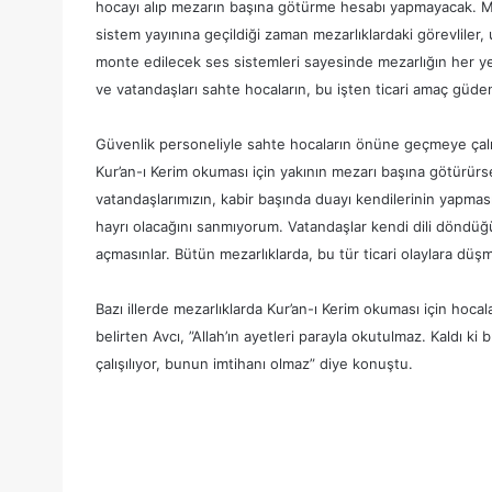
hocayı alıp mezarın başına götürme hesabı yapmayacak. Me
sistem yayınına geçildiği zaman mezarlıklardaki görevliler, 
monte edilecek ses sistemleri sayesinde mezarlığın her ye
ve vatandaşları sahte hocaların, bu işten ticari amaç güde
Güvenlik personeliyle sahte hocaların önüne geçmeye çalış
Kur’an-ı Kerim okuması için yakının mezarı başına götürü
vatandaşlarımızın, kabir başında duayı kendilerinin yapma
hayrı olacağını sanmıyorum. Vatandaşlar kendi dili döndüğü
açmasınlar. Bütün mezarlıklarda, bu tür ticari olaylara düşm
Bazı illerde mezarlıklarda Kur’an-ı Kerim okuması için hoc
belirten Avcı, ”Allah’ın ayetleri parayla okutulmaz. Kaldı ki
çalışılıyor, bunun imtihanı olmaz” diye konuştu.