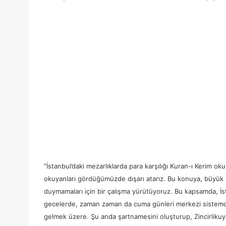
”İstanbul’daki mezarlıklarda para karşılığı Kuran-ı Kerim oku
okuyanları gördüğümüzde dışarı atarız. Bu konuya, büyük b
duymamaları için bir çalışma yürütüyoruz. Bu kapsamda, İs
gecelerde, zaman zaman da cuma günleri merkezi sistemden
gelmek üzere. Şu anda şartnamesini oluşturup, Zincirlikuyu