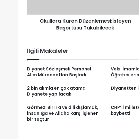
Okullara Kuran Düzenlemesi:İsteyen
Başörtüsü Takabilecek
İlgili Makaleler
Diyanet Sözleşmeli Personel
Vekil İmamla
Alım Müracaatları Başladı
Öğreticileri
2 bin alımla en çok atama
Diyanetten R
Diyanete yapılacak
Görmez: Bir ırkı ve dili dışlamak,
CHP’li millet
insanlığa ve Allaha karşı işlenen
kaybetti
bir suçtur