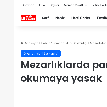
Cevşen
Dua
Sayılar
Namaz Vakitleri
Fetih Hadi
Sarf
Nahiv
Harfi Cerler
Emsil
Anasayfa
/
Haber
/
Diyanet isleri Baskanligi
/
Mezarlıklar
Diyanet isleri Baskanligi
Mezarlıklarda pa
okumaya yasak