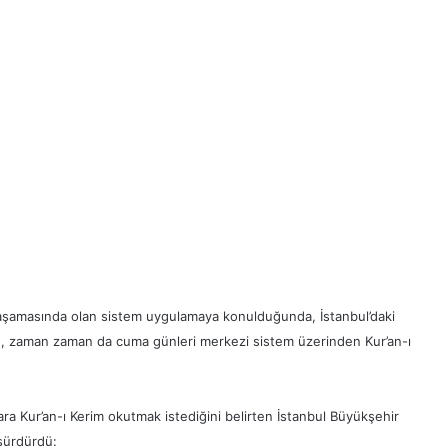
e aşamasında olan sistem uygulamaya konulduğunda, İstanbul’daki
e, zaman zaman da cuma günleri merkezi sistem üzerinden Kur’an-ı
ara Kur’an-ı Kerim okutmak istediğini belirten İstanbul Büyükşehir
sürdürdü: