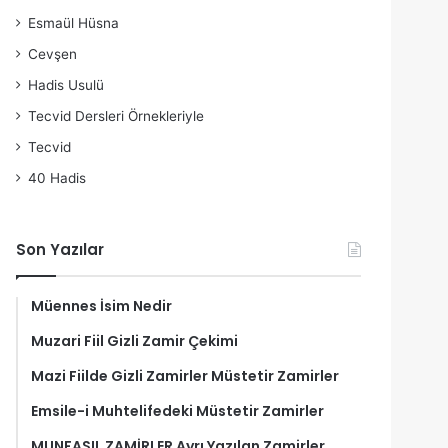
Esmaül Hüsna
Cevşen
Hadis Usulü
Tecvid Dersleri Örnekleriyle
Tecvid
40 Hadis
Son Yazılar
Müennes İsim Nedir
Muzari Fiil Gizli Zamir Çekimi
Mazi Fiilde Gizli Zamirler Müstetir Zamirler
Emsile-i Muhtelifedeki Müstetir Zamirler
MUNFASIL ZAMİRLER Ayrı Yazılan Zamirler