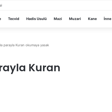
si
e
Tecvid
Hadis Usulü
Mazi
Muzari
Kane
İnne
da parayla Kuran okumaya yasak
rayla Kuran