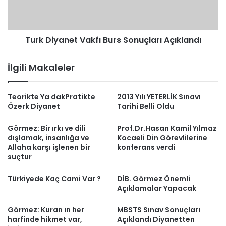
Turk Diyanet Vakfı Burs Sonuçları Açıklandı
İlgili Makaleler
Teorikte Ya dakPratikte
2013 Yılı YETERLİK Sınavı
Özerk Diyanet
Tarihi Belli Oldu
Görmez: Bir ırkı ve dili
Prof.Dr.Hasan Kamil Yılmaz
dışlamak, insanlığa ve
Kocaeli Din Görevlilerine
Allaha karşı işlenen bir
konferans verdi
suçtur
Türkiyede Kaç Cami Var ?
DİB. Görmez Önemli
Açıklamalar Yapacak
Görmez: Kuran ın her
MBSTS Sınav Sonuçları
harfinde hikmet var,
Açıklandı Diyanetten