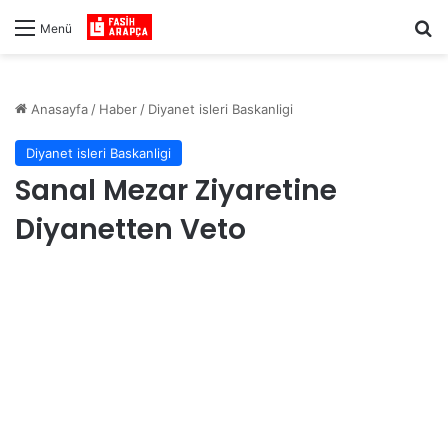
Ar
Menü
Anasayfa
/
Haber
/
Diyanet isleri Baskanligi
Diyanet isleri Baskanligi
Sanal Mezar Ziyaretine
Diyanetten Veto