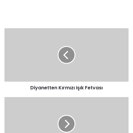
Diyanetten
Kırmızı
Işık
Fetvası
Diyanetten Kırmızı Işık Fetvası
Turk
Diyanet
Vakfı
Burs
Sonuçları
Açıklandı