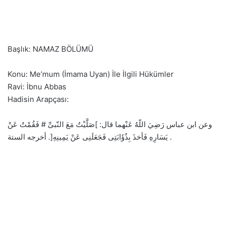
Başlık: NAMAZ BÖLÜMÜ
Konu: Me’mum (İmama Uyan) İle İlgili Hükümler
Ravi: İbnu Abbas
Hadisin Arapçası:
وعن ابن عباس رَضِيَ اللّهُ عَنْهما قال: ]صَلَّيْتُ مَعَ النّبىِّ # فَقُمْتُ عَنْ
يَسَارِهِ فَأخذَ بِذُؤَابَتِى فَجَعَلَنِى عَنْ يَمِينِهِ[. أخرجه الستة .