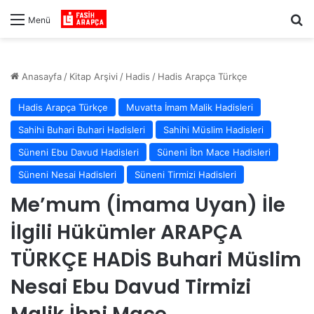
Ar
Menü
Anasayfa
/
Kitap Arşivi
/
Hadis
/
Hadis Arapça Türkçe
Hadis Arapça Türkçe
Muvatta İmam Malik Hadisleri
Sahihi Buhari Buhari Hadisleri
Sahihi Müslim Hadisleri
Süneni Ebu Davud Hadisleri
Süneni İbn Mace Hadisleri
Süneni Nesai Hadisleri
Süneni Tirmizi Hadisleri
Me’mum (İmama Uyan) İle
İlgili Hükümler ARAPÇA
TÜRKÇE HADİS Buhari Müslim
Nesai Ebu Davud Tirmizi