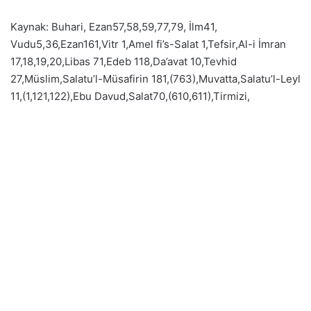
Kaynak: Buhari, Ezan57,58,59,77,79, İlm41,
Vudu5,36,Ezan161,Vitr 1,Amel fi’s-Salat 1,Tefsir,Al-i İmran
17,18,19,20,Libas 71,Edeb 118,Da’avat 10,Tevhid
27,Müslim,Salatu’l-Müsafirin 181,(763),Muvatta,Salatu’l-Leyl
11,(1,121,122),Ebu Davud,Salat70,(610,611),Tirmizi,