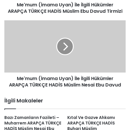
Me'mum (İmama Uyan) İle İlgili Hükümler
Müslim
Ebu
ARAPÇA TÜRKÇE HADİS Müslim Ebu Davud Tirmizi
Davud
Tirmizi
Me'mum
(İmama
Uyan)
İle
İlgili
Hükümler
ARAPÇA
TÜRKÇE
HADİS
Me'mum (İmama Uyan) İle İlgili Hükümler
Müslim
Nesai
ARAPÇA TÜRKÇE HADİS Müslim Nesai Ebu Davud
Ebu
Davud
İlgili Makaleler
Bazı Zamanların Fazileti –
Kıtal Ve Gazve Ahkamı
Muharrem ARAPÇA TÜRKÇE
ARAPÇA TÜRKÇE HADİS
HADİS Müslim Nesai Ebu
Buhari Müslim