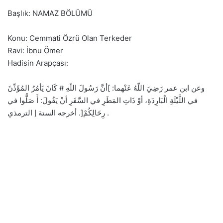
Başlık: NAMAZ BÖLÜMÜ
Konu: Cemmati Özrü Olan Terkeder
Ravi: İbnu Ömer
Hadisin Arapçası:
وعن ابن عمر رَضِيَ اللّهُ عَنْهما: ]أنَّ رَسُولَ اللّهِ # كَانَ يَأمُرُ المُؤَذِّنَ
في اللَّيْلَةِ الْبَارِدَةِ، أوْ ذَاتِ المَطَرِ في السَّفَرِ أنْ يَقُولَ: أَ صَلُّوا في
رِحَالِكُمْ[. أخرجه الستة إ الترمذي .