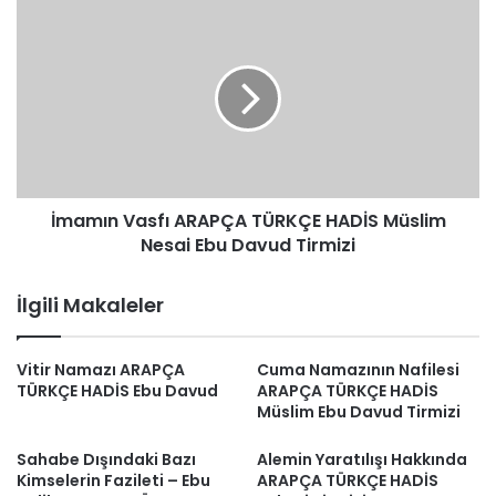
İmamın
Vasfı
ARAPÇA
TÜRKÇE
HADİS
Müslim
Nesai
Ebu
Davud
İmamın Vasfı ARAPÇA TÜRKÇE HADİS Müslim
Tirmizi
Nesai Ebu Davud Tirmizi
İlgili Makaleler
Vitir Namazı ARAPÇA
Cuma Namazının Nafilesi
TÜRKÇE HADİS Ebu Davud
ARAPÇA TÜRKÇE HADİS
Müslim Ebu Davud Tirmizi
Sahabe Dışındaki Bazı
Alemin Yaratılışı Hakkında
Kimselerin Fazileti – Ebu
ARAPÇA TÜRKÇE HADİS