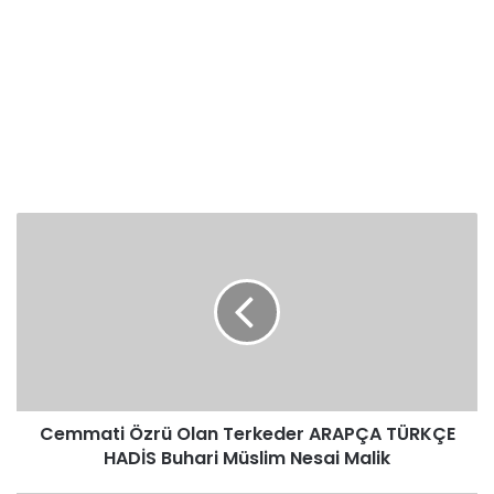
Cemmati
Özrü
Olan
Terkeder
ARAPÇA
TÜRKÇE
HADİS
Buhari
Müslim
Cemmati Özrü Olan Terkeder ARAPÇA TÜRKÇE
Nesai
Malik
HADİS Buhari Müslim Nesai Malik