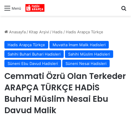
Ar
Menü
Anasayfa
/
Kitap Arşivi
/
Hadis
/
Hadis Arapça Türkçe
Hadis Arapça Türkçe
Muvatta İmam Malik Hadisleri
Sahihi Buhari Buhari Hadisleri
Sahihi Müslim Hadisleri
Süneni Ebu Davud Hadisleri
Süneni Nesai Hadisleri
Cemmati Özrü Olan Terkeder
ARAPÇA TÜRKÇE HADİS
Buhari Müslim Nesai Ebu
Davud Malik