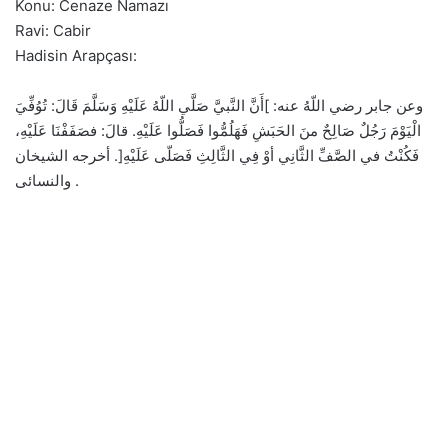
Konu: Cenaze Namazı
Ravi: Cabir
Hadisin Arapçası:
وعن جابر رضي اللّهُ عنه: ]أَنَّ النَّبيَّ صَلَّي اللّهُ عَلَيْهِ وَسَلَّمَ قَالَ: تُوُفِّيَ
الْيَوْمَ رَجُلٌ صَالِحٌ منَ الحَبَشِ فَهَلُمُّوا فَصَلُّوا عَلَيْهِ. قالَ: فصَفَفْنَا عَلَيْهِ،
فَكُنْتُ في الصَّفِّ الثَّانِي أوْ فِي الثَّالِثِ فَصَلّى عَلَيْهِ[. أخرجه الشيخان
والنسائى .