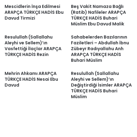
Mescidlerin İnşa Edilmesi
Beş Vakit Namaza Bağlı
ARAPÇA TÜRKÇE HADİS Ebu
(Ratib) Nafileler ARAPÇA
Davud Tirmizi
TÜRKÇE HADİS Buhari
Müslim Ebu Davud Malik
Resulullah (Sallallahu
Sahabelerden Bazılarının
Aleyhi ve Sellem)’ın
Faziletleri – Abdullah İbnu
Vasfettiği İlaçlar ARAPÇA
Zübeyr Radıyallahu Anh
TÜRKÇE HADİS Rezin
ARAPÇA TÜRKÇE HADİS
Buhari Müslim
Mehrin Ahkamı ARAPÇA
Resulullah (Sallallahu
TÜRKÇE HADİS Nesai Ebu
Aleyhi ve Sellem)’ın
Davud
Değiştirdiği İsimler ARAPÇA
TÜRKÇE HADİS Buhari
Müslim