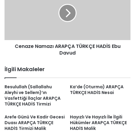
ARAPÇA
TÜRKÇE
HADİS
Ebu
Davud
Cenaze Namazı ARAPÇA TÜRKÇE HADİS Ebu
Davud
İlgili Makaleler
Resulullah (Sallallahu
Ka’de (Oturma) ARAPÇA
Aleyhi ve Sellem)’ın
TÜRKÇE HADİS Nesai
Vasfettiği İlaçlar ARAPÇA
TÜRKÇE HADİS Tirmizi
Arefe Günü Ve Kadir Gecesi
Hayızlı Ve Hayızlı İle İlgili
Duası ARAPÇA TÜRKÇE
Hükümler ARAPÇA TÜRKÇE
HADİS Tirmizi Malik
HADİS Malik