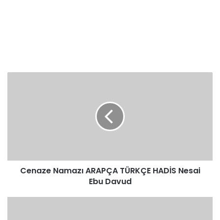
Cenaze
Namazı
ARAPÇA
TÜRKÇE
HADİS
Nesai
Ebu
Davud
Cenaze Namazı ARAPÇA TÜRKÇE HADİS Nesai
Ebu Davud
Cenaze
Namazı