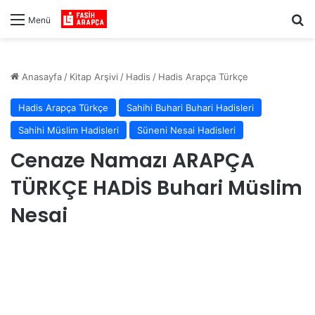
Ar
Menü
Anasayfa
/
Kitap Arşivi
/
Hadis
/
Hadis Arapça Türkçe
Hadis Arapça Türkçe
Sahihi Buhari Buhari Hadisleri
Sahihi Müslim Hadisleri
Süneni Nesai Hadisleri
Cenaze Namazı ARAPÇA
TÜRKÇE HADİS Buhari Müslim
Nesai