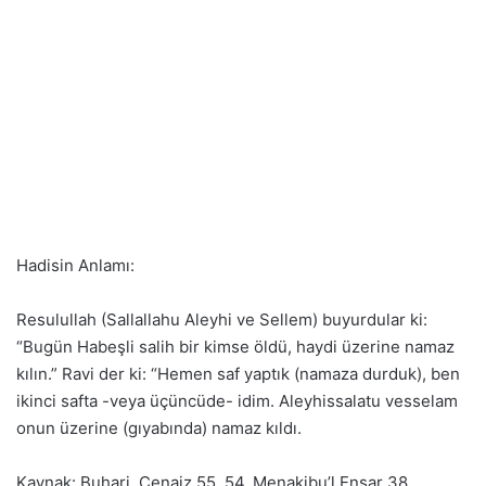
Hadisin Anlamı:
Resulullah (Sallallahu Aleyhi ve Sellem) buyurdular ki:
“Bugün Habeşli salih bir kimse öldü, haydi üzerine namaz
kılın.” Ravi der ki: “Hemen saf yaptık (namaza durduk), ben
ikinci safta -veya üçüncüde- idim. Aleyhissalatu vesselam
onun üzerine (gıyabında) namaz kıldı.
Kaynak: Buhari, Cenaiz 55, 54, Menakibu’l Ensar 38,