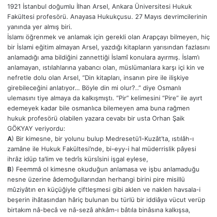
1921 İstanbul doğumlu İlhan Arsel, Ankara Üniversitesi Hukuk
Fakültesi profesörü. Anayasa Hukukçusu. 27 Mayıs devrimcilerinin
yanında yer almış biri.
İslamı öğrenmek ve anlamak için gerekli olan Arapçayı bilmeyen, hiç
bir İslami eğitim almayan Arsel, yazdığı kitapların yarısından fazlasını
anlamadığı ama bildiğini zannettiği İslamî konulara ayırmış.
İslam’ı
anlamayan, ıstılahlarına yabancı olan, müslümanlara karşı içi kin ve
nefretle dolu olan Arsel,
“Din kitapları, insanın pire ile ilişkiye
girebileceğini anlatıyor… Böyle din mi olur?..” diye Osmanlı
ulemasını tiye almaya da kalkışmıştı.
“Pir” kelimesini “Pire” ile ayırt
edemeyek kadar bile osmanlıca bilemeyen ama buna rağmen
hukuk profesörü olabilen yazara cevabı bir usta Orhan Şaik
GÖKYAY veriyordu:
A
) Bir kimesne, bir yolunu bulup Medresetü’l-Kuzât’ta, ıstılâh-ı
zamâne ile Hukuk Fakültesi’nde, bi-eyy-i hal müderrislik pâyesi
ihrâz idüp ta’lim ve tedrîs kürsîsini işgal eylese,
B
) Feemmâ ol kimesne okuduğun anlamasa ve işbu anlamaduğu
nesne üzerine âdemoğullarından herhangi birini pire misillü
mûziyâtın en küçüğiyle
çiftleşmesi gibi aklen ve naklen havsala-i
beşerin ihâtasından hâriç bulunan bu türlü bir iddiâya vücut verüp
birtakım nâ-becâ ve nâ-sezâ ahkâm-ı bâtıla binâsına kalkışsa,