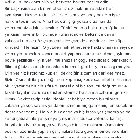
Adil olun, hakkınızı bilin ve herkese hakkını teslim edin.
Bir başkasına olan kin ve öfkeniz sizi haktan ve adaletten
ayırmasın. Hasbelkader bir jüride iseniz ve aday hak etmişse
hakkını teslim edin. Ama hak etmişliği yoksa o zaman da
vermemeniz adalet olacaktır. Çünkü yarın o hak etmediği kamu
yetkisini nâ-ehil bir biçimde kullanacak ve belki nice canlar
yakacaktır, nice göz çıkaracak nice çam devirecek ve nice küp
kıracaktır. Ne lazım. O yüzden hak etmeyene hakkı olmayan şeyi de
vermeyin. Ancak o zaman adalet yapmış olursunuz. Ama şöyle ama
böyle şeklindeki iyi niyetli mülahazalar çoğu kez aldatıcı olmaktadır.
Bilmediğiniz alanda hele ahkam kesmek gibi bir yola asla girmeyin.
İyi niyetiniz kırdığınız küpleri, devirdiğiniz çamları geri getirmez.
Bizim Osmanlı ile yazı bağımızın kopması, koskoca milletin bir anda
okur yazar debisinin sıfıra düşmesi gibi bir sonucu doğurmuş ve
fakat duyulan zorunluluk ister istemez bu alanda çabaları gerekli
kılmış. Devlet takip ettiği ideoloji sebebiyle zaten bu türden
çabaları ya suç saymış ya da en azından hiç görmemiş, en küçük bir
destek vermemiş. Haliyle bu alanda ya hiç insan yetişmemiş ya da
kendi çabaları ile yetişmeye çalışanlar oldukça yetersiz kalmış.
Bu yüzden iyi bir Arapça ve Farsça bilgisi olmaksızın Osmanlıca
eserler üzerinde yapılan çalışmalara fazla güvenmemek ve onları
tekrar gözden geçirmek ve sağlam metinlere ulaşmak gerekir.