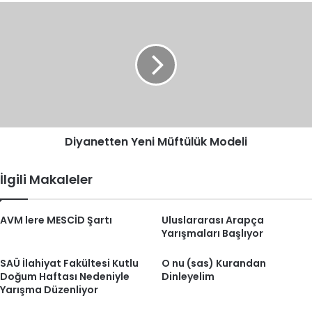
Diyanetten
Yeni
Müftülük
Modeli
Diyanetten Yeni Müftülük Modeli
İlgili Makaleler
AVM lere MESCİD Şartı
Uluslararası Arapça
Yarışmaları Başlıyor
SAÜ İlahiyat Fakültesi Kutlu
O nu (sas) Kurandan
Doğum Haftası Nedeniyle
Dinleyelim
Yarışma Düzenliyor