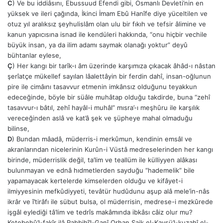
C
) Ve bu iddiâsını, Ebussuud Efendi gibi, Osmanlı Devleti’nin en
yüksek ve ileri çağında, İkinci İmam Ebû Hanîfe diye yüceltilen ve
otuz yıl aralıksız şeyhulislâm olan ulu bir fıkıh ve tefsir âlimine ve
kanun yapıcısına isnad ile kendüleri hakkında, “onu hiçbir vechile
büyük insan, ya da ilim adamı saymak olanağı yoktur” deyû
bühtanlar eylese,
Ç
) Her kangı bir tarîk-ı âm üzerinde karşımıza çıkacak âhâd-ı nâstan
şerîatçe mükellef sayılan lâalettâyin bir ferdin dahî, insan-oğlunun
pire ile cimâını tasavvur etmenin imkânsız olduğunu teyakkun
edeceğinde, böyle bir süâle muhâtap olduğu takdirde, buna “zehî
tasavvur-ı bâtıl, zehî hayâl-i muhâl” mısra’-ı meşhûru ile karşılık
vereceğinden aslâ ve kat’â şek ve şüpheye mahal olmaduğu
bilinse,
D
) Bundan mâadâ, müderris-i merkûmun, kendinin emsâl ve
akranlarından nicelerinin Kurûn-i Vüstâ medreselerinden her kangı
birinde, müderrislik değil, ta’lim ve teallüm ile külliyyen alâkası
bulunmayan ve ednâ hıdmetlerden sayduğu “hademelik” bile
yapamayacak kertelerde kimselerden olduğu ve kifâyet-i
ilmiyyesinin mefkûdiyyeti, tevâtür hudûdunu aşup alâ mele’in-nâs
ikrâr ve î’tirâfı ile sübut bulsa, ol müderrisin, medrese-i mezkûrede
işgâl eylediği tâ’lim ve tedrîs makâmında ibkâsı câiz olur mu?
Ketebehû’l-fakîr ilâ Rabbihî’l-Ganî Orhan Şaik el-Kavsü’l-kuzahî el-