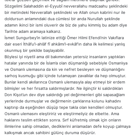
Sözgelimi Salahaddin el-Eyyubî nevverallahu madcaahu şeklindeki
bir metindeki Nevverallah şeklindeki ve Allah onun kabrini nur ile
doldursun anlamındaki dua cümlesi bir anda Nurullah şeklinde
adamın ikinci bir ismi oluverir de biz de yahu kimmiş bu adam diye
Tarihte adam aramaya kalkarız.
İsmet Sungurbey’in latinize ettiği Ömer Hilmi Efendi’nin Vakıflara
dair eseri İthâfu’l-ahlâf fî ahkâmı’l-evkâf’ın daha ilk kelimesi yanlış
okunmuş bir şekilde başlayabilir.
Böylesi iyi niyetli ama dil bakımından yetersiz insanların yaptıkları
hatalar yanında bir de İslam’a olan düşmanlığı sebebiyle Osmanlıya
ve Osmanlı ulemasına da kin ve nefret besleyen ve düşmanlığını
sarhoş kusmuğu gibi içinde tutamayan zavallılar da hep olmuştur.
Bunlar kendi akıllarınca Osmanlı ulemasıyla alay etmeyi bir erdem
bilmişler ve her fırsatta saldırmışlardır. Ne ilginçtir ki saldırdıkları
Don Kişot’un dev diye saldırdığı yel değirmenleri gibi sapasağlam
yerlerinde durmuşlar ve değirmenin çarklarına kolunu kahadını
kaptırıp da eşeğinden düşüp tepe takla olan kendileri olmuştur.
Osmanlı ulemasını eleştiririz ve eleştirmeliyiz de elbette. Ama
haklarını teslim ettikten sonra. Sırf küfretmiş olmak için onların
ilimlerine sahip olmadan, dediklerini anlamadan defe koyup çalmaya
kalkışmak ancak sahibini gülünç duruma düşürür.