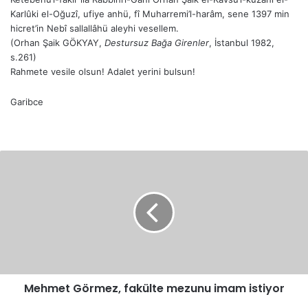
Karlûki el-Oğuzî, ufiye anhü, fî Muharremi’l-harâm, sene 1397 min
hicret’in Nebî sallallâhü aleyhi vesellem.
(Orhan Şaik GÖKYAY,
Destursuz Bağa Girenler
, İstanbul 1982,
s.261)
Rahmete vesile olsun! Adalet yerini bulsun!
Garibce
Mehmet
Görmez,
fakülte
mezunu
imam
istiyor
Mehmet Görmez, fakülte mezunu imam istiyor