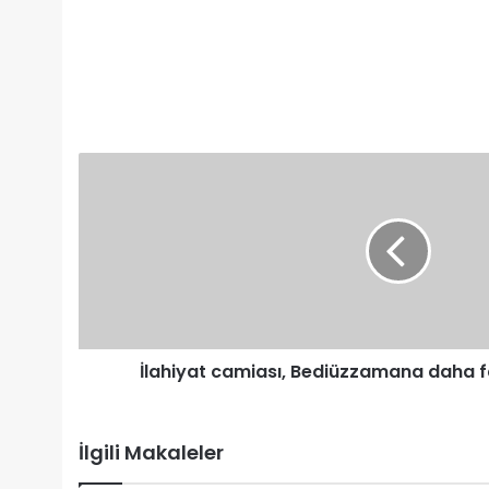
İlahiyat
camiası,
Bediüzzamana
daha
fazla
ilgi
göstermeli
İlahiyat camiası, Bediüzzamana daha fa
İlgili Makaleler