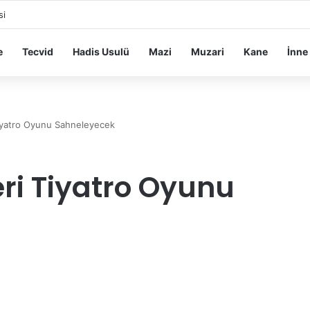
si
e
Tecvid
Hadis Usulü
Mazi
Muzari
Kane
İnne
 Tiyatro Oyunu Sahneleyecek
eri Tiyatro Oyunu