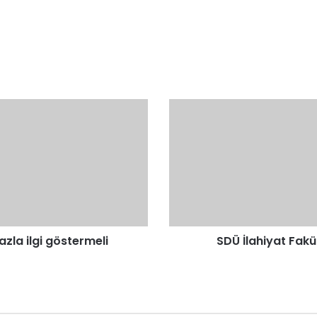
SDÜ
İlahiyat
Fakültesi
Dekanından
Eşek
Sütü
Açıklaması
zla ilgi göstermeli
SDÜ İlahiyat Fakü