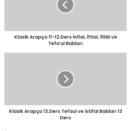
İnfial,
İftial,
İfilâl
ve
Tefa’ul
Klasik Arapça 11-12.Ders İnfial, İftial, İfilâl ve
Babları
Tefa’ul Babları
Klasik
Arapça
13.Ders
Tefaul
ve
İstifal
Babları
13
Ders
Klasik Arapça 13.Ders Tefaul ve İstifal Babları 13
Ders