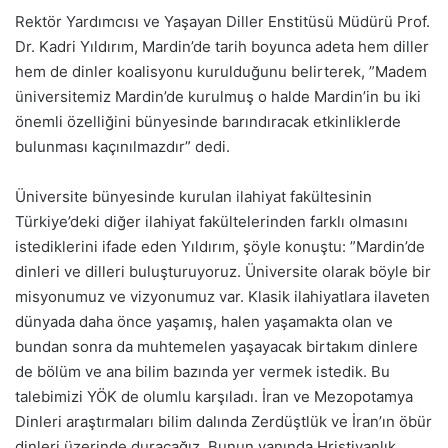
Rektör Yardımcısı ve Yaşayan Diller Enstitüsü Müdürü Prof.
Dr. Kadri Yıldırım, Mardin’de tarih boyunca adeta hem diller
hem de dinler koalisyonu kurulduğunu belirterek, ”Madem
üniversitemiz Mardin’de kurulmuş o halde Mardin’in bu iki
önemli özelliğini bünyesinde barındıracak etkinliklerde
bulunması kaçınılmazdır” dedi.
Üniversite bünyesinde kurulan ilahiyat fakültesinin
Türkiye’deki diğer ilahiyat fakültelerinden farklı olmasını
istediklerini ifade eden Yıldırım, şöyle konuştu: ”Mardin’de
dinleri ve dilleri buluşturuyoruz. Üniversite olarak böyle bir
misyonumuz ve vizyonumuz var. Klasik ilahiyatlara ilaveten
dünyada daha önce yaşamış, halen yaşamakta olan ve
bundan sonra da muhtemelen yaşayacak birtakım dinlere
de bölüm ve ana bilim bazında yer vermek istedik. Bu
talebimizi YÖK de olumlu karşıladı. İran ve Mezopotamya
Dinleri araştırmaları bilim dalında Zerdüştlük ve İran’ın öbür
dinleri üzerinde duracağız. Bunun yanında Hristiyanlık