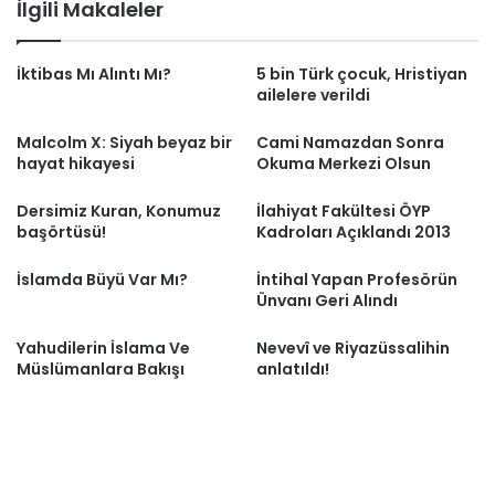
İlgili Makaleler
İktibas Mı Alıntı Mı?
5 bin Türk çocuk, Hristiyan
ailelere verildi
Malcolm X: Siyah beyaz bir
Cami Namazdan Sonra
hayat hikayesi
Okuma Merkezi Olsun
Dersimiz Kuran, Konumuz
İlahiyat Fakültesi ÖYP
başörtüsü!
Kadroları Açıklandı 2013
İslamda Büyü Var Mı?
İntihal Yapan Profesörün
Ünvanı Geri Alındı
Yahudilerin İslama Ve
Nevevî ve Riyazüssalihin
Müslümanlara Bakışı
anlatıldı!