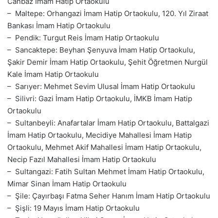
Canbaz İmam Hatip Ortaokulu
– Maltepe: Orhangazi İmam Hatip Ortaokulu, 120. Yıl Ziraat
Bankası İmam Hatip Ortaokulu
– Pendik: Turgut Reis İmam Hatip Ortaokulu
– Sancaktepe: Beyhan Şenyuva İmam Hatip Ortaokulu,
Şakir Demir İmam Hatip Ortaokulu, Şehit Öğretmen Nurgül
Kale İmam Hatip Ortaokulu
– Sarıyer: Mehmet Sevim Ulusal İmam Hatip Ortaokulu
– Silivri: Gazi İmam Hatip Ortaokulu, İMKB İmam Hatip
Ortaokulu
– Sultanbeyli: Anafartalar İmam Hatip Ortaokulu, Battalgazi
İmam Hatip Ortaokulu, Mecidiye Mahallesi İmam Hatip
Ortaokulu, Mehmet Akif Mahallesi İmam Hatip Ortaokulu,
Necip Fazıl Mahallesi İmam Hatip Ortaokulu
– Sultangazi: Fatih Sultan Mehmet İmam Hatip Ortaokulu,
Mimar Sinan İmam Hatip Ortaokulu
– Şile: Çayırbaşı Fatma Seher Hanım İmam Hatip Ortaokulu
– Şişli: 19 Mayıs İmam Hatip Ortaokulu