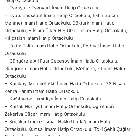
Hatip Ortaokulu
– Esenyurt: Esenyurt İmam Hatip Ortaokulu
– Eyüp: Ebussuut İmam Hatip Ortaokulu, Fatih Sultan
Mehmet İmam Hatip Ortaokulu, Göktürk İmam Hatip
Ortaokulu, H.İslam Ülker H.Ş.Ülker İmam Hatip Ortaokulu,
Kılıçaslan İmam Hatip Ortaokulu
– Fatih: Fatih İmam Hatip Ortaokulu, Fethiye İmam Hatip
Ortaokulu
– Güngören: Ali Fuat Cebesoy İmam Hatip Ortaokulu,
Güngören İmam Hatip Ortaokulu, Mehmetçik İmam Hatip
Ortaokulu
– Kadıköy: Mehmet Akif İmam Hatip Ortaokulu, 23 Nisan
Zehra Hanım İmam Hatip Ortaokulu
– Kağıthane: Hamidiye İmam Hatip Ortaokulu
– Kartal: Hürriyet İmam Hatip Ortaokulu, Öğretmen
Zekeriya Güçer İmam Hatip Ortaokulu
– Küçükçekmece: İsmail Hakkı Uludağ İmam Hatip
Ortaokulu, Kumsal İmam Hatip Ortaokulu, Toki Şehit Çağlar