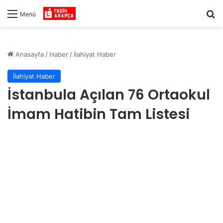
Ar
Menü
Anasayfa
/
Haber
/
İlahiyat Haber
İlahiyat Haber
İstanbula Açılan 76 Ortaokul
İmam Hatibin Tam Listesi