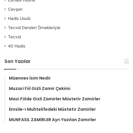
Esmaül Hüsna
Cevşen
Hadis Usulü
Tecvid Dersleri Örnekleriyle
Tecvid
40 Hadis
Son Yazılar
Müennes İsim Nedir
Muzari Fiil Gizli Zamir Çekimi
Mazi Fiilde Gizli Zamirler Müstetir Zamirler
Emsile-i Muhtelifedeki Müstetir Zamirler
MUNFASIL ZAMİRLER Ayrı Yazılan Zamirler