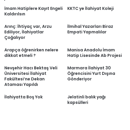
İmam Hatiplere Kayıt Engeli
KKTC ye İlahiyat Koleji
Kaldırılsın
Arınç: İhtiyaç var, Arzu
İlmihal Yazarları Biraz
Ediliyor, İlahiyatlar
Empati Yapmalılar
Çoğalıyor
Arapça öğrenirken nelere
Manisa Anadolu İmam
dikkat etmeli ?
Hatip Lisesinde Ab Projesi
Nevşehir Hacı Bektaş Veli
Marmara İlahiyat 30
Üniversitesi İlahiyat
Öğrencisini Yurt Dışına
Fakültesi’ne Dekan
Gönderiyor
Ataması Yapıldı
İlahiyatta Boş Yok
Jelatinli balık yağı
kapsülleri