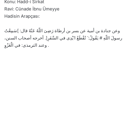
Konu: Hadd-i Sirkat
Ravi: Cünade İbnu Ümeyye
Hadisin Arapçası:
وعن جنادة بن أمية عن بسر بن أرطاة رَضِىَ اللّهُ عَنْهُ قال: ]سَمِعْتُ
رسولَ اللّهِ # يَقُولُ: َ تُقْطَعُ ا‘يْدِى في السَّفَرِ[. أخرجه أصحاب السنن،
وعند الترمذى: في الْغَزْوِ .