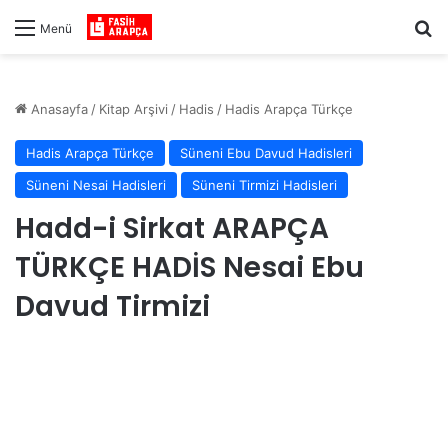
Ar
Menü
Anasayfa
/
Kitap Arşivi
/
Hadis
/
Hadis Arapça Türkçe
Hadis Arapça Türkçe
Süneni Ebu Davud Hadisleri
Süneni Nesai Hadisleri
Süneni Tirmizi Hadisleri
Hadd-i Sirkat ARAPÇA
TÜRKÇE HADİS Nesai Ebu
Davud Tirmizi