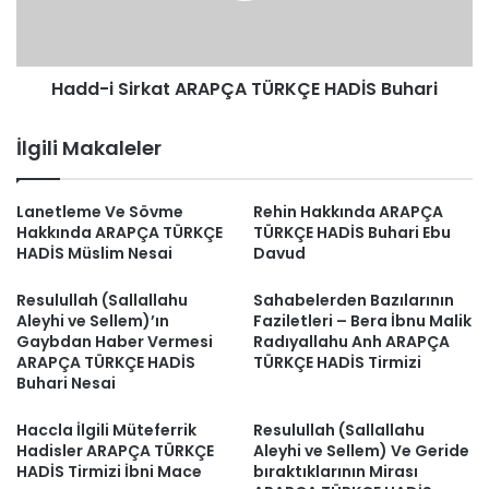
Buhari
Hadd-i Sirkat ARAPÇA TÜRKÇE HADİS Buhari
İlgili Makaleler
Lanetleme Ve Sövme
Rehin Hakkında ARAPÇA
Hakkında ARAPÇA TÜRKÇE
TÜRKÇE HADİS Buhari Ebu
HADİS Müslim Nesai
Davud
Resulullah (Sallallahu
Sahabelerden Bazılarının
Aleyhi ve Sellem)’ın
Faziletleri – Bera İbnu Malik
Gaybdan Haber Vermesi
Radıyallahu Anh ARAPÇA
ARAPÇA TÜRKÇE HADİS
TÜRKÇE HADİS Tirmizi
Buhari Nesai
Haccla İlgili Müteferrik
Resulullah (Sallallahu
Hadisler ARAPÇA TÜRKÇE
Aleyhi ve Sellem) Ve Geride
HADİS Tirmizi İbni Mace
bıraktıklarının Mirası