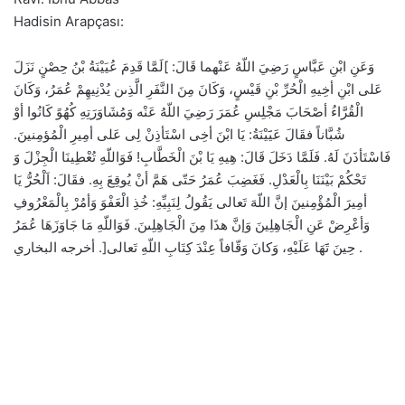
Hadisin Arapçası:
وَعَنِ ابْنِ عَبَّاسٍ رَضِيَ اللّهُ عَنْهما قَالَ: ]لَمَّا قَدِمَ عُيَيْنَةُ بْنُ حِصْنٍ نَزَلَ
عَلى ابْنِ أخِيهِ الْحُرِّ بْنِ قَيْسٍ، وَكَانَ مِنَ النَّفَرِ الَّذِىن يُدْنِيهِمْ عُمَرُ، وَكَانَ
الْقُرَّاءُ أصْحَابَ مَجْلِسِ عُمَرَ رَضِيَ اللّهُ عَنْه وَمُشَاوَرَتِهِ كُهُوً كَانُوا أوْ
شُبَّاناً فقَالَ عَيََيْنَةُ: يَا ابْنَ أخِى اسْتَأذِنْ لِى عَلى أمِيرِ الْمُؤمِنينَ.
فَاسْتَأذَنَ لَهُ. فَلَمَّا دَخَلَ قَالَ: هِيهِ يَا بْنَ الْخَطَّابِ! فَوَاللّهِ تُعْطِينَا الْجِزْلَ وََ
تَحْكُمْ بَيْنَنَا بِالْعَدْلِ. فَغَضِبَ عُمَرُ حَتّى هَمَّ أنْ يُوقِعَ بِهِ. فقَالَ: اَلْحُرُّ يَا
أمِيرَ الْمُؤْمِنينَ إنَّ اللّهَ تَعالى يَقُولُ لِنَبِيِّهِ: خُذِ الْعَفْوَ وَأمُرْ بِالْمَعْرُوفِ
وَأعْرِضْ عَنِ الْجَاهِلِينَ وَإنَّ هذَا مِنَ الْجَاهِلِىنَ. فَوَاللّهِ مَا جَاوَزَهَا عُمَرُ
حِينَ تََهَا عَلَيْهِ، وَكانَ وَقّافاً عِنْدَ كِتَابِ اللّهِ تَعالى[. أخرجه البخاري .