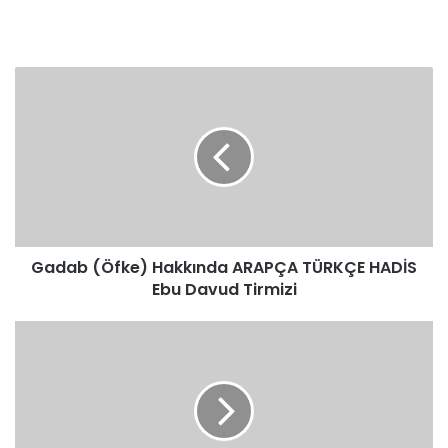
Gadab
(Öfke)
Hakkında
ARAPÇA
TÜRKÇE
HADİS
Ebu
Davud
Tirmizi
Gadab (Öfke) Hakkında ARAPÇA TÜRKÇE HADİS
Ebu Davud Tirmizi
Gasb
Hakkında
ARAPÇA
TÜRKÇE
HADİS
Buhari