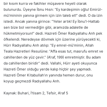
bir kısım kurra ve fakihler müşavere heyeti olarak
bulunurdu. Üyeyne İbnu Hısn: “Ey kardeşimin oğlu! Emirül-
mü’mininin yanına girmem için izin taleb et!” dedi. O da izin
istedi. Ancak yanına girince: “Yeter artık! Ey İbnu’l-Hattab
sen bize bol vermediğin gibi, aramızda adaletle de
hükmetmiyorsun!” dedi. Hazreti Ömer Radıyallahu Anh pek
öfkelendi. Neredeyse dövmek için üzerine yürüyecekti ki,
Hürr Radıyallahu Anh atılıp: “Ey emrel-mü’minin, Allah
Teala Hazretleri Resulüne: “Affa esas tut, masrufu emret ve
cahillerden de yüz çevir.” (A’raf, 199) emretmiştir. Bu adam
da cahillerden biridir” dedi. Vallahi, Hürr ayeti okuyunca
Hazreti Ömer olduğu yerde kalıp hiçbir şey yapmadı.
Hazreti Ömer Kitabullah’ın yanında hemen durur, onu
koyup geçmezdi Radıyallahu Anh.
Kaynak: Buhari, İ’tisam 2, Tefsir, A’raf 5