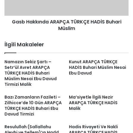
Müslim
Gasb Hakkında ARAPÇA TÜRKÇE HADİS Buhari
Müslim
İlgili Makaleler
Namazın Sekiz Şartı –
Kunut ARAPÇA TÜRKÇE
Setr’ül Avret ARAPÇA
HADİS Buhari Müslim Nesai
TÜRKÇE HADİS Buhari
Ebu Davud
Müslim Nesai Ebu Davud
Tirmizi Malik
Bazı Zamanların Fazileti –
Ma’siyetle İlgili Nezir
Zilhicce’de 10 Gün ARAPÇA
ARAPÇA TÜRKÇE HADİS
TÜRKÇE HADİS Buhari Ebu
Malik
Davud Tirmizi
Resulullah (Sallallahu
Hadis Rivayeti Ve Nakli
Aleyhi ve Sellem)’ın Hadd
ARAPÇA TÜRKÇE HADİS