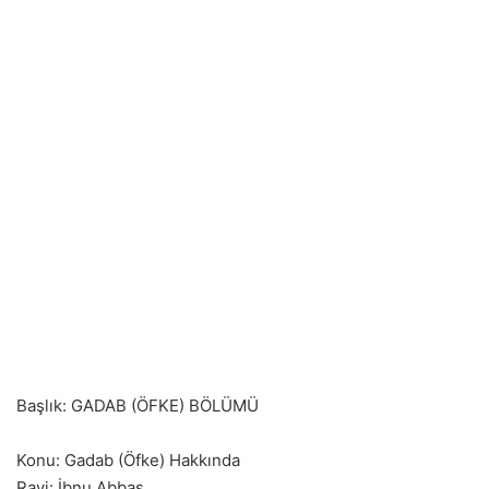
Başlık: GADAB (ÖFKE) BÖLÜMÜ
Konu: Gadab (Öfke) Hakkında
Ravi: İbnu Abbas