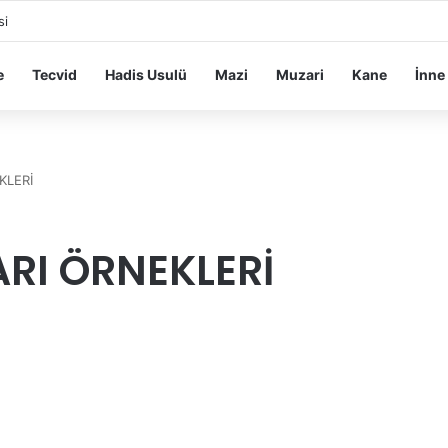
si
e
Tecvid
Hadis Usulü
Mazi
Muzari
Kane
İnne
KLERİ
RI ÖRNEKLERİ