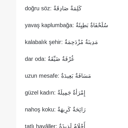
كَلِمَةٌ صَادِقَةٌ :doğru söz
سُلَحْفَاةٌ بَطِيِئَةٌ :yavaş kaplumbağa
مَدِينَةٌ مُزْدَحِمَةٌ :kalabalık şehir
غُرْفَةٌ ضَيِّقَةٌ :dar oda
مَسَافَةٌ بَعِيدَةٌ :uzun mesafe
إِمْرَأةٌ جَمِيلَةٌ :güzel kadın
رَائِحَةٌ كَرِيهَةٌ :nahoş koku
أَحْلَامٌ لَذِيذَةٌ :tatlı hayâller