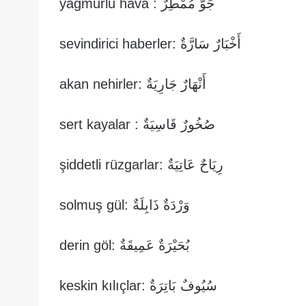
جَوٌّ مُمْطِرٌ : yağmurlu hava
أَخْبَارٌ سَارَّةٌ :sevindirici haberler
أَنْهَارٌ جَارِيَةٌ :akan nehirler
صُخُورٌ قَاسِيَةٌ : sert kayalar
رِيَاحٌ عَاتِيَةٌ :şiddetli rüzgarlar
وَرْدَةٌ ذَابِلَةٌ :solmuş gül
بُحَيْرَةٌ عَمِيقَةٌ :derin göl
سُيُوفٌ بَاتِرَةٌ :keskin kılıçlar