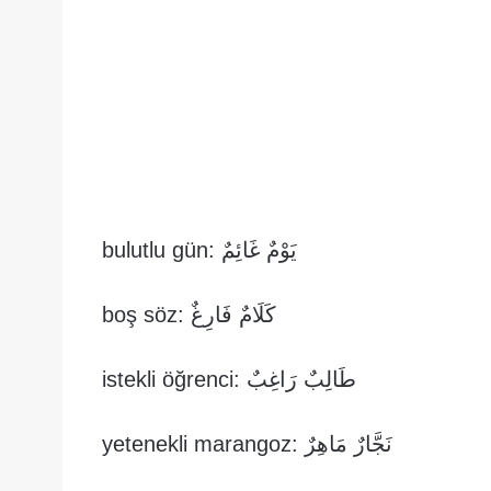
يَوْمٌ غَائِمٌ :bulutlu gün
كَلَامٌ فَارِغٌ :boş söz
طَالِبٌ رَاغِبٌ :istekli öğrenci
نَجَّارٌ مَاهِرٌ :yetenekli marangoz