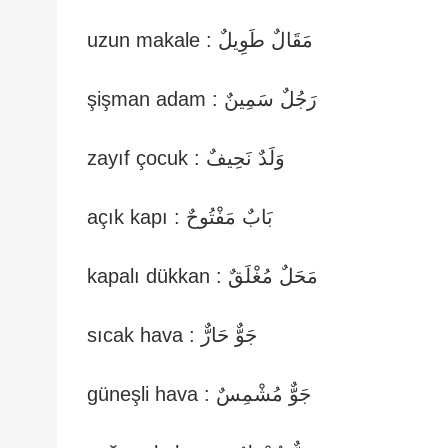
مَقَالٌ طَوِيلٌ : uzun makale
رَجُلٌ سَمِينٌ : şişman adam
وَلَدٌ نَحِيفٌ : zayıf çocuk
بَابٌ مَفْتُوحٌ : açık kapı
مَحَلٌ مُغْلَقٌ : kapalı dükkan
جَوٌّ حَارٌّ : sıcak hava
جَوٌّ مُشْمِسٌ : güneşli hava