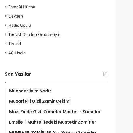
Esmaül Hüsna
Cevşen
Hadis Usulü
Tecvid Dersleri Örnekleriyle
Tecvid
40 Hadis
Son Yazılar
Müennes İsim Nedir
Muzari Fiil Gizli Zamir Çekimi
Mazi Fiilde Gizli Zamirler Müstetir Zamirler
Emsile-i Muhtelifedeki Müstetir Zamirler
MUNFASIL ZAMİRLER Ayrı Yazılan Zamirler