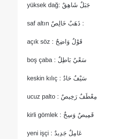
جَبَلٌ شَاهِقٌ :yüksek dağ
saf altın ذَهَبٌ خَالِصٌ :
قَوْلٌ وَاضِحٌ : açık söz
سَعْيٌ بَاطِلٌ : boş çaba
سَيْفٌ حَادٌ : keskin kılıç
مِعْطَفٌ رَخِيصٌ : ucuz palto
قَمِيصٌ وَسِخٌ : kirli gömlek
عَامِلٌ جَدِيدٌ : yeni işçi