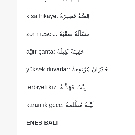
قِصَّةٌ قَصِيرَةٌ :kısa hikaye
مَسْألَةٌ صَعْبَةٌ :zor mesele
حَقِيبَةٌ ثَقِيلَةٌ :ağır çanta
جُدْرَانٌ مُرْتَفِعَةٌ :yüksek duvarlar
بِنْتٌ مُهَذَّبَةٌ :terbiyeli kız
لََيْلَةٌ مُظْلِمَةٌ :karanlık gece
ENES BALI