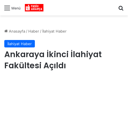
Ar
Menü
Anasayfa
/
Haber
/
İlahiyat Haber
İlahiyat Haber
Ankaraya İkinci İlahiyat
Fakültesi Açıldı