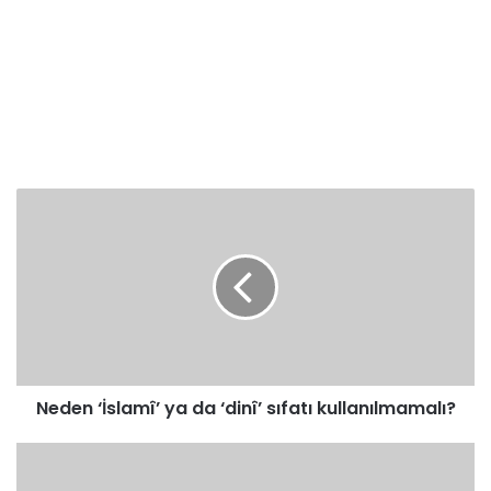
Neden
‘İslamî’
ya
da
‘dinî’
sıfatı
kullanılmamalı?
Neden ‘İslamî’ ya da ‘dinî’ sıfatı kullanılmamalı?
Hadis
Eğitiminin