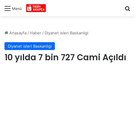
Ar
Menü
Anasayfa
/
Haber
/
Diyanet isleri Baskanligi
Diyanet isleri Baskanligi
10 yılda 7 bin 727 Cami Açıldı