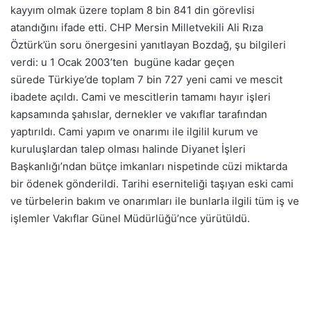
kayyım olmak üzere toplam 8 bin 841 din görevlisi
atandığını ifade etti.
CHP
Mersin
Milletvekili
Ali Rıza
Öztürk
’ün soru önergesini yanıtlayan Bozdağ, şu bilgileri
verdi: u 1 Ocak 2003’
ten
bugüne kadar geçen
sürede
Türkiye
’de toplam 7 bin 727 yeni cami ve mescit
ibadete açıldı. Cami ve mescitlerin tamamı hayır işleri
kapsamında şahıslar, dernekler ve vakıflar tarafından
yaptırıldı. Cami yapım ve onarımı ile ilgilil kurum ve
kuruluşlardan talep olması halinde
Diyanet İşleri
Başkanlığı
’ndan bütçe imkanları nispetinde cüzi miktarda
bir ödenek gönderildi.
Tarihi eser
niteliği taşıyan eski cami
ve türbelerin
bakım
ve onarımları ile bunlarla ilgili tüm iş ve
işlemler Vakıflar Günel Müdürlüğü’nce yürütüldü.