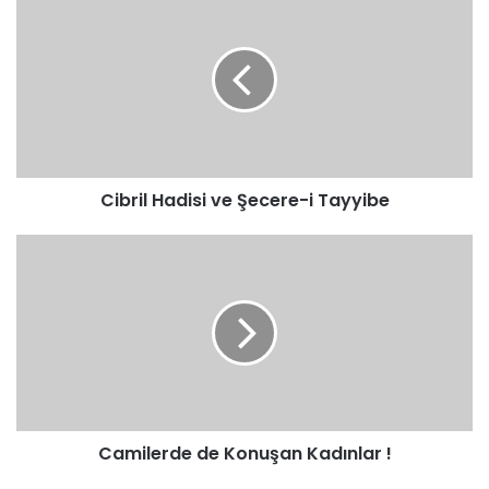
Hadisi
ve
Şecere-
i
Tayyibe
Cibril Hadisi ve Şecere-i Tayyibe
Camilerde
de
Konuşan
Kadınlar
!
Camilerde de Konuşan Kadınlar !