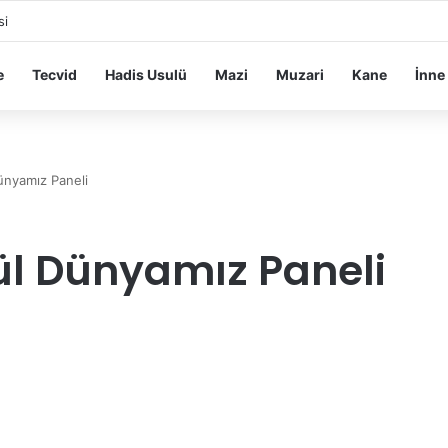
si
e
Tecvid
Hadis Usulü
Mazi
Muzari
Kane
İnne
ünyamız Paneli
ül Dünyamız Paneli