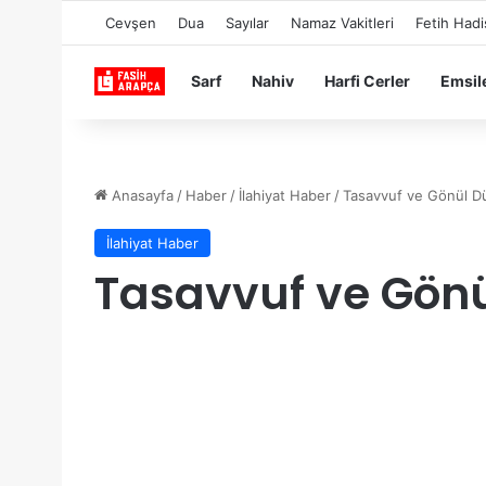
Cevşen
Dua
Sayılar
Namaz Vakitleri
Fetih Hadi
Sarf
Nahiv
Harfi Cerler
Emsil
Anasayfa
/
Haber
/
İlahiyat Haber
/
Tasavvuf ve Gönül D
İlahiyat Haber
Tasavvuf ve Gön