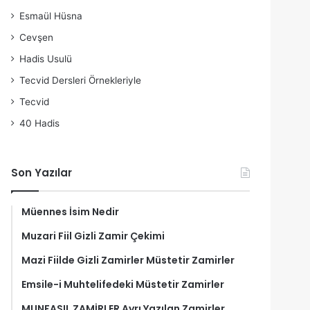
Esmaül Hüsna
Cevşen
Hadis Usulü
Tecvid Dersleri Örnekleriyle
Tecvid
40 Hadis
Son Yazılar
Müennes İsim Nedir
Muzari Fiil Gizli Zamir Çekimi
Mazi Fiilde Gizli Zamirler Müstetir Zamirler
Emsile-i Muhtelifedeki Müstetir Zamirler
MUNFASIL ZAMİRLER Ayrı Yazılan Zamirler