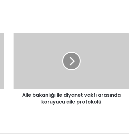
Aile
bakanlığı
ile
diyanet
vakfı
arasında
koruyucu
aile
protokolü
Aile bakanlığı ile diyanet vakfı arasında
koruyucu aile protokolü