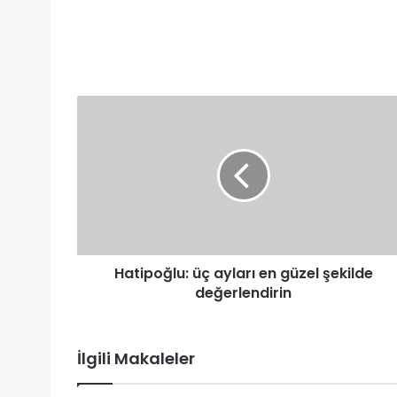
Hatipoğlu:
üç
ayları
en
güzel
şekilde
değerlendirin
Hatipoğlu: üç ayları en güzel şekilde
değerlendirin
İlgili Makaleler