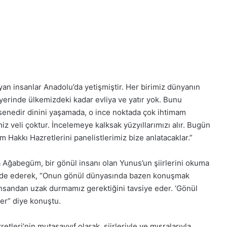
ayan insanlar Anadolu’da yetişmiştir. Her birimiz dünyanın
 yerinde ülkemizdeki kadar evliya ve yatır yok. Bunu
senedir dinini yaşamada, o ince noktada çok ihtimam
iz veli çoktur. İncelemeye kalksak yüzyıllarımızı alır. Bugün
m Hakkı Hazretlerini panelistlerimiz bize anlatacaklar.”
a Ağabegüm, bir gönül insanı olan Yunus’un şiirlerini okuma
ifade ederek, “Onun gönül dünyasında bazen konuşmak
insandan uzak durmamız gerektiğini tavsiye eder. ‘Gönül
der” diye konuştu.
tleri’nin mutasavvıf olarak, şiirleriyle ve mısralarıyla