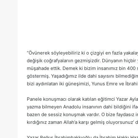
“Övünerek söyleyebiliriz ki o çizgiyi en fazla yakal
değişik coğrafyalarıın gezmişizdir. Dünyanın hiçbir
müşahade ettik. Demek ki bizim insanımız bin 400 
göstermiş. Yaşadığımız ilde dahi sayısını bilmediğim
bizi aydınlatan iki güneşimizi, Yunus Emre ve İbrahi
Panele konuşmacı olarak katılan eğitimci Yazar Ayl
yazma bilmeyen Anadolu insanının dahi bildiğini 
bazen de sessiz konuşmak vardır. O bize faydasız 
kırdığınız zaman Allah’a karşı gelmiş oluyorsunuz’ 
Yazar Belkıs İbrahimhakkıoğlu da İbrahim Hakkı Hazre