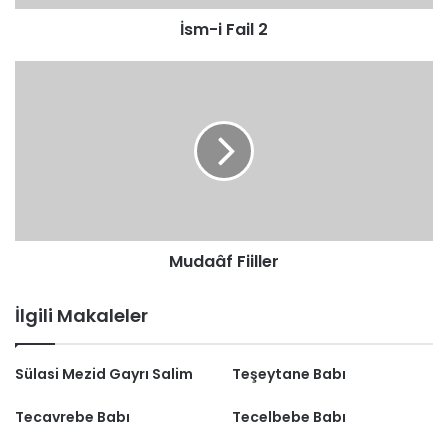
İsm-i Fail 2
Mudaâf
Fiiller
Mudaâf Fiiller
İlgili Makaleler
Sülasi Mezid Gayrı Salim
Teşeytane Babı
Tecavrebe Babı
Tecelbebe Babı