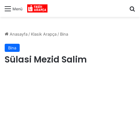
Ar
Menü
Anasayfa
/
Klasik Arapça
/
Bina
Bina
Sülasi Mezid Salim