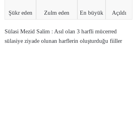
Şükr eden
Zulm eden
En büyük
Açıldı
Sülasi Mezid Salim : Asıl olan 3 harfli mücerred
sülasiye ziyade olunan harflerin oluşturduğu fiiller