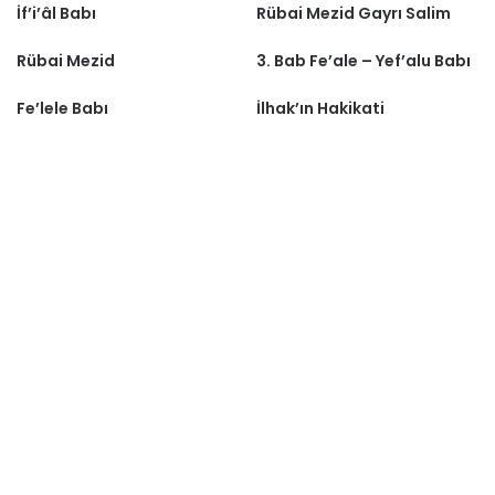
İf’i’âl Babı
Rübai Mezid Gayrı Salim
Rübai Mezid
3. Bab Fe’ale – Yef’alu Babı
Fe’lele Babı
İlhak’ın Hakikati