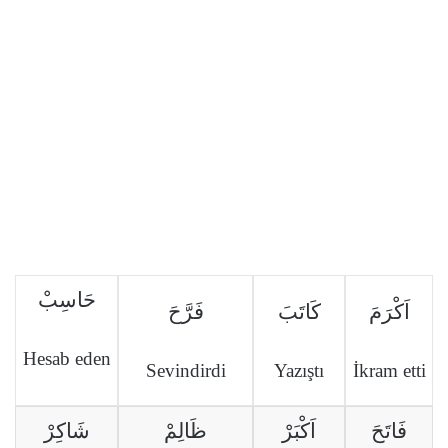
حَاسِبْ
اَكْرَمَ
كَاتَبَ
فَرَّحَ
Hesab eden
Sevindirdi
Yazıştı
İkram etti
فَاتَحَ
اَكْبَرْ
ظَالِمْ
شَاكِرْ