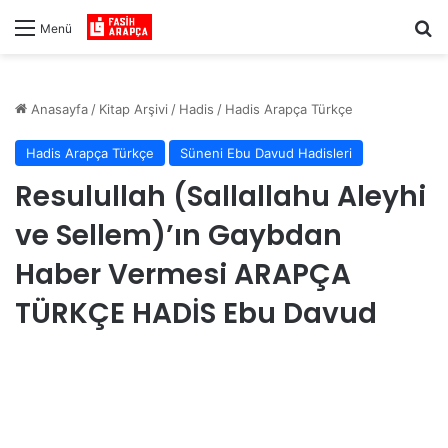
Ar
Menü
Anasayfa
/
Kitap Arşivi
/
Hadis
/
Hadis Arapça Türkçe
Hadis Arapça Türkçe
Süneni Ebu Davud Hadisleri
Resulullah (Sallallahu Aleyhi
ve Sellem)’ın Gaybdan
Haber Vermesi ARAPÇA
TÜRKÇE HADİS Ebu Davud