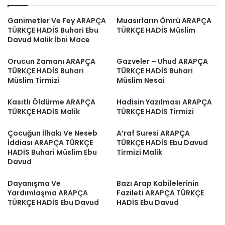
Ganimetler Ve Fey ARAPÇA
Muasırların Ömrü ARAPÇA
TÜRKÇE HADİS Buhari Ebu
TÜRKÇE HADİS Müslim
Davud Malik İbni Mace
Orucun Zamanı ARAPÇA
Gazveler – Uhud ARAPÇA
TÜRKÇE HADİS Buhari
TÜRKÇE HADİS Buhari
Müslim Tirmizi
Müslim Nesai
Kasıtlı Öldürme ARAPÇA
Hadisin Yazılması ARAPÇA
TÜRKÇE HADİS Malik
TÜRKÇE HADİS Tirmizi
Çocuğun İlhakı Ve Neseb
A’raf Suresi ARAPÇA
İddiası ARAPÇA TÜRKÇE
TÜRKÇE HADİS Ebu Davud
HADİS Buhari Müslim Ebu
Tirmizi Malik
Davud
Dayanışma Ve
Bazı Arap Kabilelerinin
Yardımlaşma ARAPÇA
Fazileti ARAPÇA TÜRKÇE
TÜRKÇE HADİS Ebu Davud
HADİS Ebu Davud