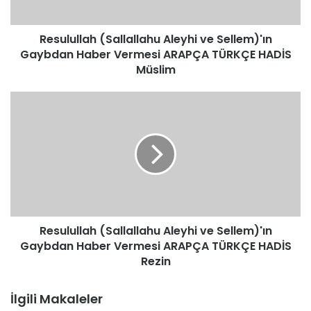
Vermesi
ARAPÇA
Resulullah (Sallallahu Aleyhi ve Sellem)'ın
TÜRKÇE
HADİS
Gaybdan Haber Vermesi ARAPÇA TÜRKÇE HADİS
Müslim
Müslim
Resulullah
(Sallallahu
Aleyhi
ve
Sellem)'ın
Gaybdan
Haber
Vermesi
ARAPÇA
Resulullah (Sallallahu Aleyhi ve Sellem)'ın
TÜRKÇE
HADİS
Gaybdan Haber Vermesi ARAPÇA TÜRKÇE HADİS
Rezin
Rezin
İlgili Makaleler