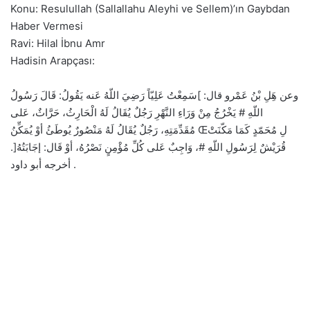
Konu: Resulullah (Sallallahu Aleyhi ve Sellem)’ın Gaybdan
Haber Vermesi
Ravi: Hilal İbnu Amr
Hadisin Arapçası:
وعن هَِلِ بْنُ عَمْرو قال: ]سَمِعْتُ عَلِيّاً رَضِيَ اللّهُ عَنه يَقُولُ: قَالَ رَسُولُ
اللّهِ # يَخْرُجُ مِنْ وَرَاءِ النَّهْرِ رَجُلٌ يُقَالُ لَهُ الْحَارِثُ، حَرَّاثٌ، عَلى
مُقَدِّمَتِهِ، رَجُلٌ يُقَالُ لَهُ مَنْصُورٌ يُوطَئُ أوْ يُمَكِّنُ Œلِ مُحَمّدٍ كَمَا مَكّنَتْ
قُرَيْشٌ لِرَسُولِ اللّهِ #، وَاجِبٌ عَلى كُلِّ مُؤْمِنٍ نَصْرُهُ، أوْ قَال: إجَابَتُهُ[.
أخرجه أبو داود .