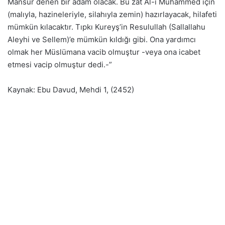
Mansur denen bir adam olacak. Bu zat Al-i Muhammed için
(malıyla, hazineleriyle, silahıyla zemin) hazırlayacak, hilafeti
mümkün kılacaktır. Tıpkı Kureyş’in Resulullah (Sallallahu
Aleyhi ve Sellem)’e mümkün kıldığı gibi. Ona yardımcı
olmak her Müslümana vacib olmuştur -veya ona icabet
etmesi vacip olmuştur dedi.-”
Kaynak: Ebu Davud, Mehdi 1, (2452)