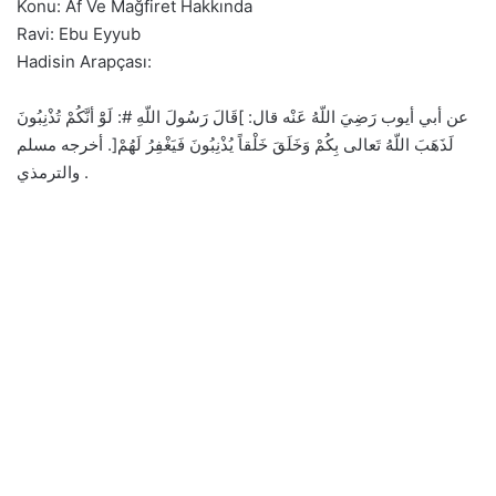
Konu: Af Ve Mağfiret Hakkında
Ravi: Ebu Eyyub
Hadisin Arapçası:
عن أبي أيوب رَضِيَ اللّهُ عَنْه قال: ]قَالَ رَسُولَ اللّهِ #: لَوَْ أنَّكُمْ تُذْنِبُونَ
لَذَهَبَ اللّهُ تَعالى بِكُمْ وَخَلَقَ خَلْقاً يُذْنِبُونَ فَيَغْفِرُ لَهُمْ[. أخرجه مسلم
والترمذي .