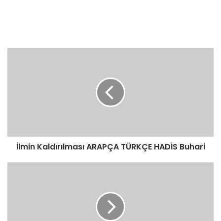
İlmin
Kaldırılması
ARAPÇA
TÜRKÇE
HADİS
Buhari
İlmin Kaldırılması ARAPÇA TÜRKÇE HADİS Buhari
Af
Ve
Mağfiret
Hakkında
ARAPÇA
TÜRKÇE