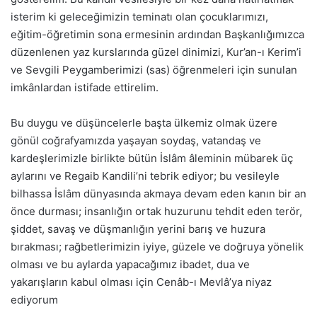
isterim ki geleceğimizin teminatı olan çocuklarımızı,
eğitim-öğretimin sona ermesinin ardından Başkanlığımızca
düzenlenen yaz kurslarında güzel dinimizi, Kur’an-ı Kerim’i
ve Sevgili Peygamberimizi (sas) öğrenmeleri için sunulan
imkânlardan istifade ettirelim.
Bu duygu ve düşüncelerle başta ülkemiz olmak üzere
gönül coğrafyamızda yaşayan soydaş, vatandaş ve
kardeşlerimizle birlikte bütün İslâm âleminin mübarek üç
aylarını ve Regaib Kandili’ni tebrik ediyor; bu vesileyle
bilhassa İslâm dünyasında akmaya devam eden kanın bir an
önce durması; insanlığın ortak huzurunu tehdit eden terör,
şiddet, savaş ve düşmanlığın yerini barış ve huzura
bırakması; rağbetlerimizin iyiye, güzele ve doğruya yönelik
olması ve bu aylarda yapacağımız ibadet, dua ve
yakarışların kabul olması için Cenâb-ı Mevlâ’ya niyaz
ediyorum