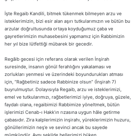
İşte Regaib Kandili, bitmek tükenmek bilmeyen arzu ve
isteklerimizin, bizi esir alan aşırı tutkularımızın ve bütün bu
arzular doğrultusunda ortaya koyduğumuz çaba ve
gayretlerimizin muhasebesini yapmamız için Rabbimizin
her yıl bize lütfettiği mübarek bir gecedir.
Regâib gecesi için referans olarak verilen İnşirah
suresinde, insanın gönül ferahlığını yakalaması ve
zorlukları yenmesi ve üzerindeki boyundurukları atması
için, “Rağbetiniz sadece Rabbinize olsun” (İnşirah 7)
buyrulmuştur. Dolayısıyla Regaib, arzu ve isteklerimizi,
emel ve tutkularımızı, rağbetlerimizi iyiye, doğruya, güzele,
faydalı olana, regaibimizi Rabbimize yöneltmek, bütün
işlerimizi Cenab-ı Hakk’ın rızasına uygun hâle getirme
çabasıdır. Zira kalplerimizin inşirahı, yüreklerimizin huzuru,
gönüllerimizin neş’e ve sevinci ancak bu sayede
mümkündür. Aynı şekilde bellerimizi büken