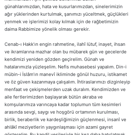
günahlarımızdan, hata ve kusurlarımızdan, sinelerimizin
ağır yüklerinden kurtulmak, şanımızı yüceltmek, güçlükleri
yenmek ve işlerimizi kolay kılmak için de rağbetimizin
daima Rabbimize yönelik olması gerekir.
Cenab-ı Hakk’ın engin rahmetine, ilahî lütuf, inayet, ihsan
ve ikramlarına mazhar olan bu mübarek gün ve gecelerde
kendimizi yeniden gözden geçirelim. Günah ve
hatalarımızla yüzleşelim. Nefis muhasebesi yapalım. Din-i
mübin-i İslâm’ın manevî ikliminde gönül huzuru, istikamet
ve öz güven kazanmaya çalışalım. İhtiraslarımızı dizginleyip
menfaat ve çekişmelerden uzak duralım. Kendimizden ve
aile fertlerimizden başlayarak bütün akraba ve
komşularımıza varıncaya kadar toplumun tüm kesimleri
arasında sevgi, saygı ve hoşgörü ortamının kurulması,
birlik, beraberlik ve kardeşliğimizin güçlenmesi, insanî ve
ahlâkî meziyetlerin yaygınlaşması için azami gayret
gösterelim. Bu kandil vesilesiyle bir kez daha hatırlatmak