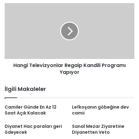
Hangi
Televizyonlar
Regaip
Kandili
Programı
Yapıyor
Hangi Televizyonlar Regaip Kandili Programı
Yapıyor
İlgili Makaleler
Camiler Günde En Az 12
Lefkoşanın göbeğine dev
Saat Açık Kalacak
camii
Diyanet Hac paraları geri
Sanal Mezar Ziyaretine
ödeyecek
Diyanetten Veto