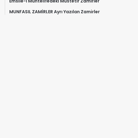
Emsile-i Muhtelifedeki Müstetir Zamirler
MUNFASIL ZAMİRLER Ayrı Yazılan Zamirler