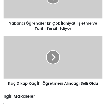
İşletme
ve
Tarihi
Tercih
Yabancı Öğrenciler En Çok İlahiyat, İşletme ve
Ediyor
Tarihi Tercih Ediyor
Kaç
Dikap
Kaç
İhl
Öğretmeni
Alıncağı
Belli
Oldu
Kaç Dikap Kaç İhl Öğretmeni Alıncağı Belli Oldu
İlgili Makaleler