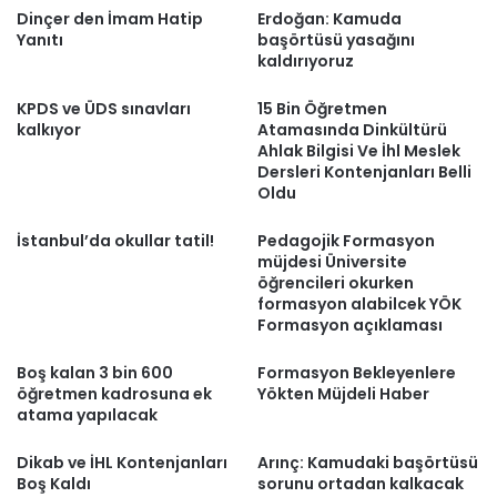
Dinçer den İmam Hatip
Erdoğan: Kamuda
Yanıtı
başörtüsü yasağını
kaldırıyoruz
KPDS ve ÜDS sınavları
15 Bin Öğretmen
kalkıyor
Atamasında Dinkültürü
Ahlak Bilgisi Ve İhl Meslek
Dersleri Kontenjanları Belli
Oldu
İstanbul’da okullar tatil!
Pedagojik Formasyon
müjdesi Üniversite
öğrencileri okurken
formasyon alabilcek YÖK
Formasyon açıklaması
Boş kalan 3 bin 600
Formasyon Bekleyenlere
öğretmen kadrosuna ek
Yökten Müjdeli Haber
atama yapılacak
Dikab ve İHL Kontenjanları
Arınç: Kamudaki başörtüsü
Boş Kaldı
sorunu ortadan kalkacak