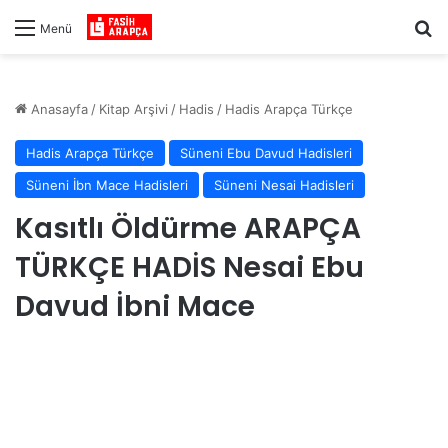
Ar
Menü
Anasayfa
/
Kitap Arşivi
/
Hadis
/
Hadis Arapça Türkçe
Hadis Arapça Türkçe
Süneni Ebu Davud Hadisleri
Süneni İbn Mace Hadisleri
Süneni Nesai Hadisleri
Kasıtlı Öldürme ARAPÇA
TÜRKÇE HADİS Nesai Ebu
Davud İbni Mace