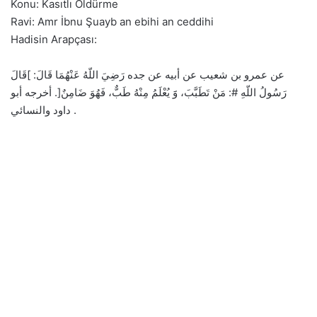
Konu: Kasıtlı Öldürme
Ravi: Amr İbnu Şuayb an ebihi an ceddihi
Hadisin Arapçası:
عن عمرو بن شعيب عن أبيه عن جده رَضِيَ اللّهُ عَنْهُمَا قَالَ: ]قَالَ
رَسُولُ اللّهِ #: مَنْ تَطَبَّبَ، وََ يُعْلَمُ مِنْهُ طَبٌّ، فَهُوَ ضَامِنٌ[. أخرجه أبو
داود والنسائي .