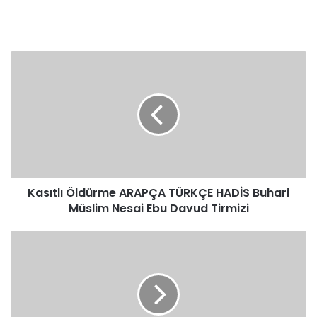
Kasıtlı
Öldürme
ARAPÇA
TÜRKÇE
HADİS
Buhari
Müslim
Nesai
Ebu
Kasıtlı Öldürme ARAPÇA TÜRKÇE HADİS Buhari
Davud
Tirmizi
Müslim Nesai Ebu Davud Tirmizi
Kasıtlı
Öldürme
ARAPÇA
TÜRKÇE
HADİS
Ebu