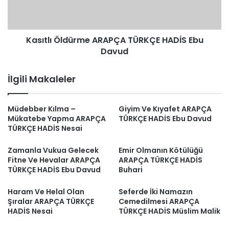
Davud
Kasıtlı Öldürme ARAPÇA TÜRKÇE HADİS Ebu
Davud
İlgili Makaleler
Müdebber Kılma –
Giyim Ve Kıyafet ARAPÇA
Mükatebe Yapma ARAPÇA
TÜRKÇE HADİS Ebu Davud
TÜRKÇE HADİS Nesai
Zamanla Vukua Gelecek
Emir Olmanın Kötülüğü
Fitne Ve Hevalar ARAPÇA
ARAPÇA TÜRKÇE HADİS
TÜRKÇE HADİS Ebu Davud
Buhari
Haram Ve Helal Olan
Seferde İki Namazın
Şıralar ARAPÇA TÜRKÇE
Cemedilmesi ARAPÇA
HADİS Nesai
TÜRKÇE HADİS Müslim Malik