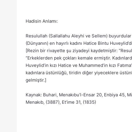
Hadisin Anlamı:
Resulullah (Sallallahu Aleyhi ve Sellem) buyurdular k
(Dünyanın) en hayırlı kadını Hatice Bintu Huveylid’di
[Rezin bir rivayette şu ziyadeyi kaydetmiştir: “Resul
“Erkeklerden pek çokları kemale ermiştir. Kadınlard
Huveylid’in kızı Hatice ve Muhammed’in kızı Fatıma
kadınlara üstünlüğü, tiridin diğer yiyeceklere üstün
gelmiştir.]
Kaynak: Buhari, Menakıbu’l-Ensar 20, Enbiya 45, Mü
Menakıb, (3887), Et’ime 31, (1835)