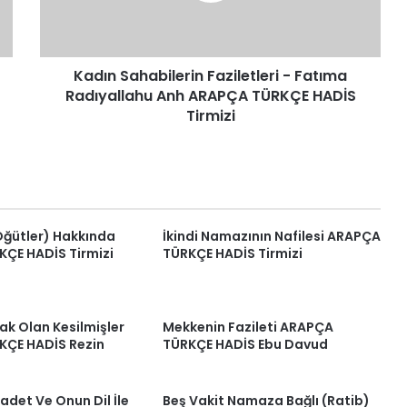
Anh
ARAPÇA
TÜRKÇE
Kadın Sahabilerin Faziletleri - Fatıma
HADİS
Tirmizi
Radıyallahu Anh ARAPÇA TÜRKÇE HADİS
Tirmizi
Öğütler) Hakkında
İkindi Namazının Nafilesi ARAPÇA
ÇE HADİS Tirmizi
TÜRKÇE HADİS Tirmizi
ak Olan Kesilmişler
Mekkenin Fazileti ARAPÇA
ÇE HADİS Rezin
TÜRKÇE HADİS Ebu Davud
adet Ve Onun Dil İle
Beş Vakit Namaza Bağlı (Ratib)