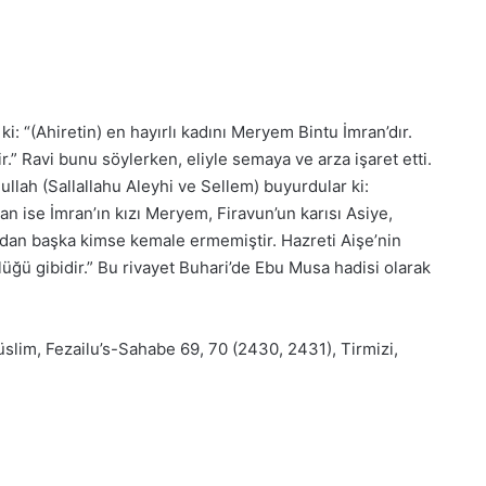
i: “(Ahiretin) en hayırlı kadını Meryem Bintu İmran’dır.
r.” Ravi bunu söylerken, eliyle semaya ve arza işaret etti.
ullah (Sallallahu Aleyhi ve Sellem) buyurdular ki:
an ise İmran’ın kızı Meryem, Firavun’un karısı Asiye,
’dan başka kimse kemale ermemiştir. Hazreti Aişe’nin
lüğü gibidir.” Bu rivayet Buhari’de Ebu Musa hadisi olarak
slim, Fezailu’s-Sahabe 69, 70 (2430, 2431), Tirmizi,