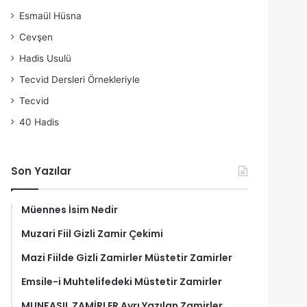
Esmaül Hüsna
Cevşen
Hadis Usulü
Tecvid Dersleri Örnekleriyle
Tecvid
40 Hadis
Son Yazılar
Müennes İsim Nedir
Muzari Fiil Gizli Zamir Çekimi
Mazi Fiilde Gizli Zamirler Müstetir Zamirler
Emsile-i Muhtelifedeki Müstetir Zamirler
MUNFASIL ZAMİRLER Ayrı Yazılan Zamirler