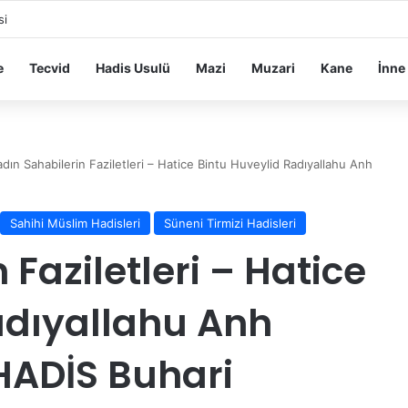
si
e
Tecvid
Hadis Usulü
Mazi
Muzari
Kane
İnne
adın Sahabilerin Faziletleri – Hatice Bintu Huveylid Radıyallahu Anh
Sahihi Müslim Hadisleri
Süneni Tirmizi Hadisleri
 Faziletleri – Hatice
adıyallahu Anh
ADİS Buhari