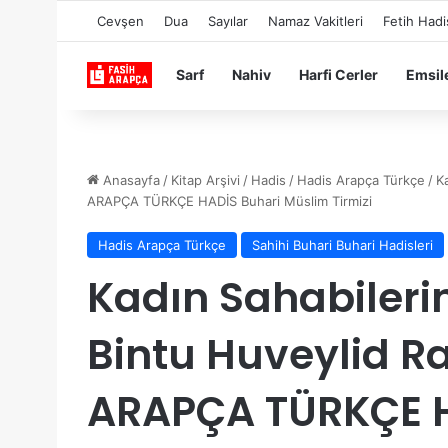
Cevşen
Dua
Sayılar
Namaz Vakitleri
Fetih Hadi
Sarf
Nahiv
Harfi Cerler
Emsil
Anasayfa
/
Kitap Arşivi
/
Hadis
/
Hadis Arapça Türkçe
/
K
ARAPÇA TÜRKÇE HADİS Buhari Müslim Tirmizi
Hadis Arapça Türkçe
Sahihi Buhari Buhari Hadisleri
Kadın Sahabilerin
Bintu Huveylid R
ARAPÇA TÜRKÇE H