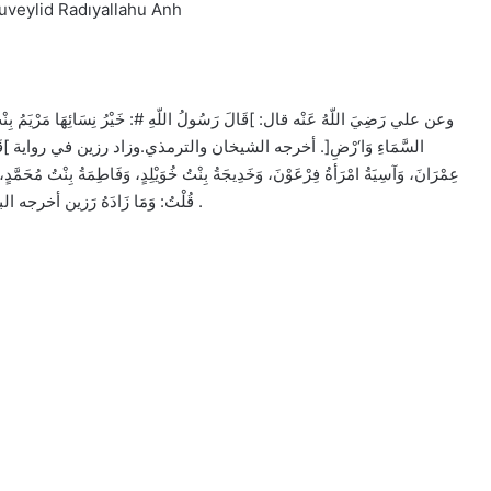
Huveylid Radıyallahu Anh
وعن علي رَضِيَ اللّهُ عَنْه قال: ]قَالَ رَسُولُ اللّهِ #: خَيْرُ نِسَائِهَا مَرْيَمُ بِنْتُ ع
السَّمَاءِ وَا‘رْضِ[. أخرجه الشيخان والترمذي.وزاد رزين في رواية ]قَالَ #: كَمُلَ م
عِمْرَانَ، وَآسِيَةُ امْرَأةُ فِرْعَوْنَ، وَخَدِيجَةُ بِنْتُ خُوَيْلِدٍ، وَفَاطِمَةُ بِنْتُ مُحَم[.
قُلْتُ: وَمَا زَادَهُ رَزين أخرجه البخاري بدون ذكر خديجة وفاطمة رَضِيَ اللّهُ عَنْهما. واللّه أعلم .