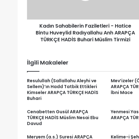
Huveylid
Radıyallahu
Anh
Kadın Sahabilerin Faziletleri - Hatice
ARAPÇA
TÜRKÇE
Bintu Huveylid Radıyallahu Anh ARAPÇA
HADİS
TÜRKÇE HADİS Buhari Müslim Tirmizi
Buhari
Müslim
Tirmizi
İlgili Makaleler
Resulullah (Sallallahu Aleyhi ve
Mev’izeler (
Sellem)’ın Hadd Tatbik Ettikleri
ARAPÇA TÜRK
Kimseler ARAPÇA TÜRKÇE HADİS
İbni Mace
Buhari
Cenabetten Gusül ARAPÇA
Yenmesi Yas
TÜRKÇE HADİS Müslim Nesai Ebu
ARAPÇA TÜRK
Davud
Meryem (a.s.) Suresi ARAPÇA
Kelime-i Şeh