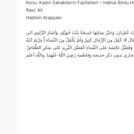
Konu: Kadın Sahabilerin Faziletleri – Hatice Bintu 
Ravi: Ali
Hadisin Arapçası:
ُمْرَانَ، وَخَيْرُ نِسَائِهَا خَدِيجَةُ بِنْتُ خُوَيْلِدٍ، وَأشَارَ الرَّاوى الى
ِنَ الرِّجَالِ كَثِيرٌ وَلَمْ يَكْمُلْ مِنَ النِّسَاءِ إَّ مَرْيَمُ ابْنَةُ
َّدٍ، وَفَضْلُ عَائِشَةَ عَلى النِّسَاءِ كَفَضْلِ الثَّرِيدِ عَلى سَائِرِ الطَّعَامِ