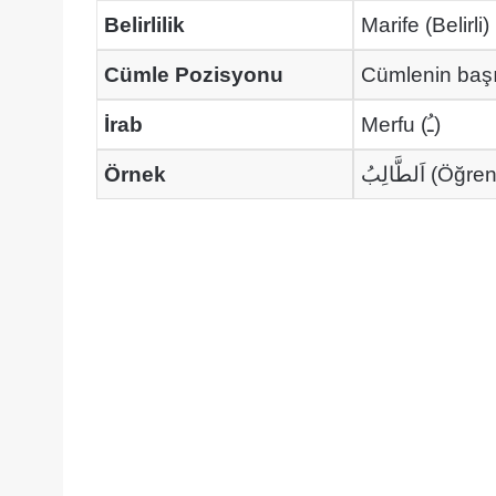
Belirlilik
Marife (Belirli)
Cümle Pozisyonu
Cümlenin baş
İrab
Merfu (ـُ)
Örnek
اَلطَّالِبُ (Öğ