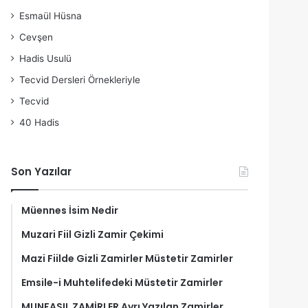
Esmaül Hüsna
Cevşen
Hadis Usulü
Tecvid Dersleri Örnekleriyle
Tecvid
40 Hadis
Son Yazılar
Müennes İsim Nedir
Muzari Fiil Gizli Zamir Çekimi
Mazi Fiilde Gizli Zamirler Müstetir Zamirler
Emsile-i Muhtelifedeki Müstetir Zamirler
MUNFASIL ZAMİRLER Ayrı Yazılan Zamirler