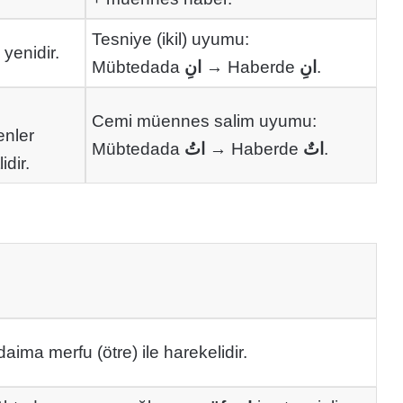
Tesniye (ikil) uyumu:
p yenidir.
Mübtedada
انِ
→ Haberde
انِ
.
Cemi müennes salim uyumu:
enler
Mübtedada
اتُ
→ Haberde
اتٌ
.
idir.
ima merfu (ötre) ile harekelidir.