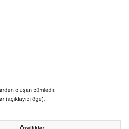
er
den oluşan cümledir.
er
(açıklayıcı öge).
Özellikler