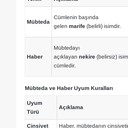
Cümlenin başında
Mübteda
gelen
marife
(belirli) isimdir.
Mübtedayı
Haber
açıklayan
nekire
(belirsiz) isi
cümledir.
Mübteda ve Haber Uyum Kuralları
Uyum
Açıklama
Türü
Cinsiyet
Haber, mübtedanın cinsiyet