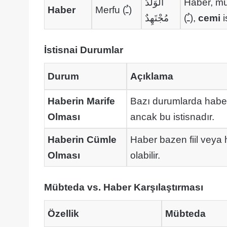
اَلْوَلَدُ
Haber, m
Haber
Merfu (ـٌ)
مُجْتَهِدٌ
(ـٌ),
cemi
İstisnai Durumlar
Durum
Açıklama
Haberin Marife
Bazı durumlarda haber 
Olması
ancak bu istisnadır.
Haberin Cümle
Haber bazen fiil veya 
Olması
olabilir.
Mübteda vs. Haber Karşılaştırması
Özellik
Mübteda