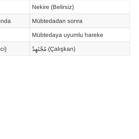
Nekire (Belirsiz)
ında
Mübtedadan sonra
Mübtedaya uyumlu hareke
مُجْتَهِدٌ (Çalışkan)
renci)