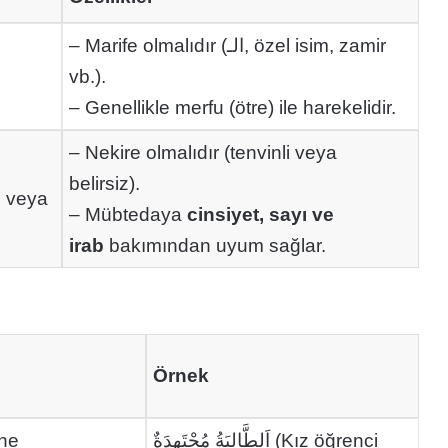
– Marife olmalıdır (الـ, özel isim, zamir
vb.).
– Genellikle merfu (ötre) ile harekelidir.
– Nekire olmalıdır (tenvinli veya
belirsiz).
m veya
– Mübtedaya
cinsiyet, sayı ve
irab
bakımından uyum sağlar.
Örnek
ine
اَلطَّالِبَةُ مُجْتَهِدَةٌ (Kız öğrenci