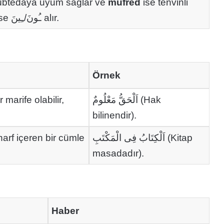
übtedaya uyum sağlar ve
müfred
ise tenvinli
ise ـُونَ/ـِينَ alır.
Örnek
marife olabilir,
اَلْحَقُّ مَعْلُومٌ (Hak
bilinendir).
harf içeren bir cümle
اَلْكِتَابُ فِى الْمَكْتَبِ (Kitap
masadadır).
Haber