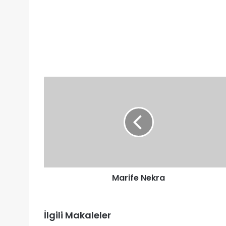
Marife
Nekra
Marife Nekra
İlgili Makaleler