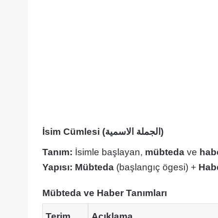
İsim Cümlesi (الجملة الاسمية)
Tanım:
İsimle başlayan,
mübteda
ve
hab
Yapısı:
Mübteda
(başlangıç ögesi) +
Hab
Mübteda ve Haber Tanımları
Terim
Açıklama