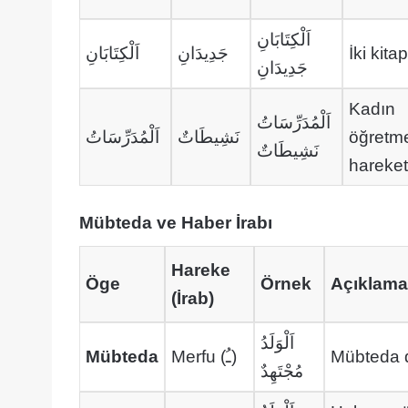
اَلْكِتَابَانِ
اَلْكِتَابَانِ
جَدِيدَانِ
İki kita
جَدِيدَانِ
Kadın
اَلْمُدَرِّسَاتُ
اَلْمُدَرِّسَاتُ
نَشِيطَاتٌ
öğretm
نَشِيطَاتٌ
hareketl
Mübteda ve Haber İrabı
Hareke
Öge
Örnek
Açıklama
(İrab)
اَلْوَلَدُ
Mübteda
Merfu (ـُ)
Mübteda da
مُجْتَهِدٌ