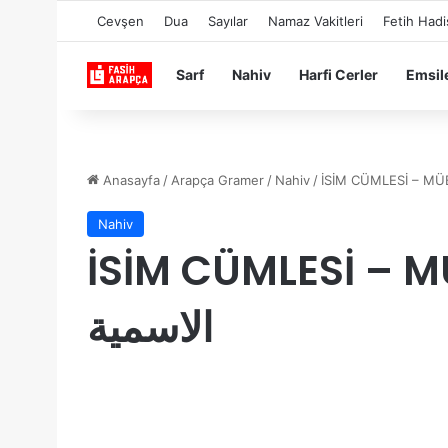
Cevşen
Dua
Sayılar
Namaz Vakitleri
Fetih Hadi
Sarf
Nahiv
Harfi Cerler
Emsil
Anasayfa
/
Arapça Gramer
/
Nahiv
/
Nahiv
İSİM CÜMLESİ – MÜB
الاسمية