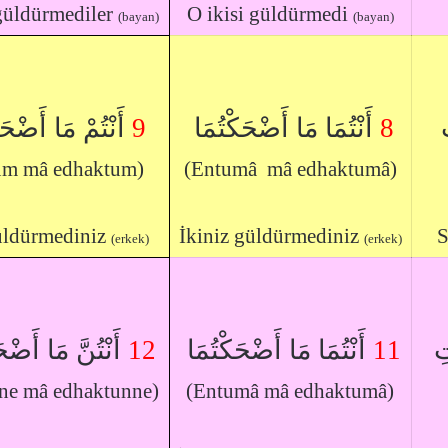
güldürmediler
O ikisi güldürmedi
(bayan)
(bayan)
أَنْتُمْ مَا أَضْح
9
أَنْتُمَا مَا أَضْحَكْتُمَا
8
َ
um mâ edhaktum)
(Entumâ mâ edhaktumâ)
üldürmediniz
İkiniz güldürmediniz
S
(erkek)
(erkek)
أَنْتُنَّ مَا أَضْح
12
أَنْتُمَا مَا أَضْحَكْتُمَا
11
تِ
ne mâ edhaktunne)
(Entumâ mâ edhaktumâ)