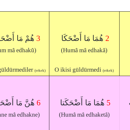
هُمْ مَا أَضْحَ
3
هُمَا مَا أَضْحَكَا
2
um mâ edhakû)
(Humâ mâ edhakâ)
güldürmediler
O ikisi güldürmedi
(erkek)
(erkek)
هُنَّ مَا أَضْح
6
هُمَا مَا أَضْحَكَتا
5
ْ
ne mâ edhakne)
(Humâ mâ edhaketâ)