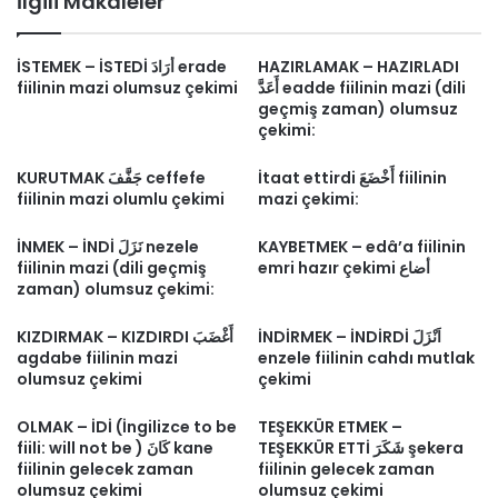
İlgili Makaleler
İSTEMEK – İSTEDİ أَرَادَ erade
HAZIRLAMAK – HAZIRLADI
fiilinin mazi olumsuz çekimi
أَعَدَّ eadde fiilinin mazi (dili
geçmiş zaman) olumsuz
çekimi:
İtaat ettirdi أَخْضَعَ fiilinin
KURUTMAK جَفَّفَ ceffefe
fiilinin mazi olumlu çekimi
mazi çekimi:
İNMEK – İNDİ نَزَلَ nezele
KAYBETMEK – edâ’a fiilinin
fiilinin mazi (dili geçmiş
emri hazır çekimi أضاع
zaman) olumsuz çekimi:
İNDİRMEK – İNDİRDİ اَنْزَلَ
KIZDIRMAK – KIZDIRDI أَغْضَبَ
agdabe fiilinin mazi
enzele fiilinin cahdı mutlak
olumsuz çekimi
çekimi
OLMAK – İDİ (İngilizce to be
TEŞEKKÜR ETMEK –
TEŞEKKÜR ETTİ شَكَرَ şekera
fiili: will not be ) كَانَ kane
fiilinin gelecek zaman
fiilinin gelecek zaman
olumsuz çekimi
olumsuz çekimi