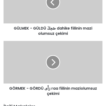
dahike
fiilinin
mazi
olumsuz
çekimi
GÜLMEK - GÜLDÜ ضَحِكَ dahike fiilinin mazi
olumsuz çekimi
GÖRMEK
-
GÖRDÜ
رَأَى
raa
fiilinin
maziolumsuz
çekimi
GÖRMEK - GÖRDÜ رَأَى raa fiilinin maziolumsuz
çekimi