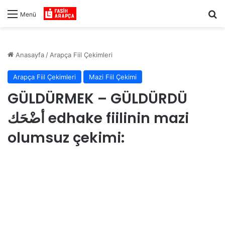
Ar
Menü
Anasayfa
/
Arapça Fiil Çekimleri
Arapça Fiil Çekimleri
Mazi Fiil Çekimi
GÜLDÜRMEK – GÜLDÜRDÜ
أضْحَك edhake fiilinin mazi
olumsuz çekimi: