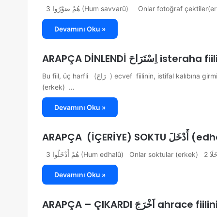
Devamını Oku »
ARAPÇA DİNLENDİ ْتَرَاحَ
Bu fiil, üç harfli (رَاحَ ) ecvef fiilinin, istifal kalıbına girmiş şeklidir. هُمْ اِسْتَرَاحُوا 3 (Hum isterâhû) Onlar dinlendiler
(erkek) …
Devamını Oku »
ARAPÇA (İÇER
Devamını Oku »
ARAPÇA – ÇIKARDI اَخْرَجَ