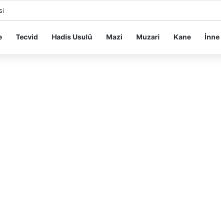
si
e
Tecvid
Hadis Usulü
Mazi
Muzari
Kane
İnne