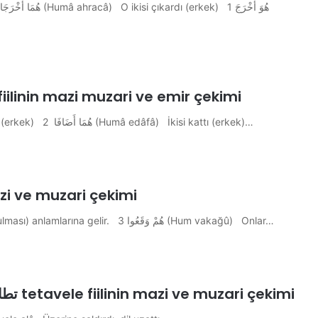
 / EKLEDİ اَضَافَ edafe fiilinin mazi muzari ve emir çekimi
Mazi çekimi : هُمْ أَضَافُـوا 3 (Hum edâfû) Onlar kattılar (erkek) هُمَا أَضَافَا 2 (Humâ edâfâ) İkisi kattı (erkek)…
ilinin mazi ve muzari çekimi
Bu fiil hem (düşmek), hem de (bir olayın olması, vuku bulması) anlamlarına gelir. هُمْ وَقَعُوا 3 (Hum vakağû) Onlar…
ARPÇA Üzerine saldırdı, dil uzattı تطاول tetavele fiilinin mazi ve muzari çekimi