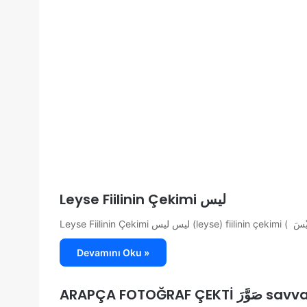
Leyse Fiilinin Çekimi ليس
Devamını Oku »
ARAPÇA FOTOĞR