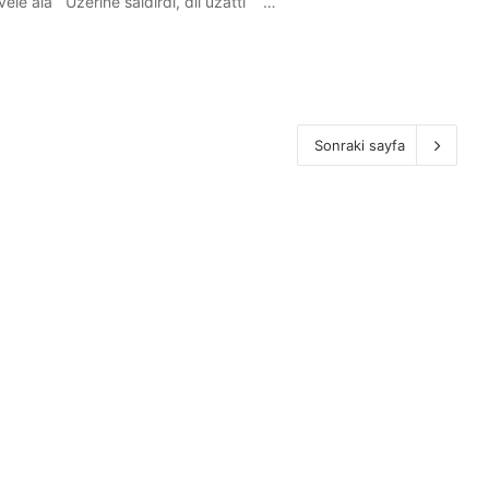
rdı, dil uzattı) kalıbı: تَطَاوَلَ عَلَى Tetâvele alâ Üzerine saldırdı, dil uzattı …
Sonraki sayfa