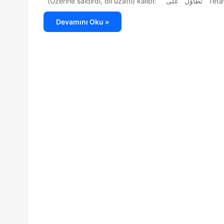
(Üzerine saldı
Devamını Oku »