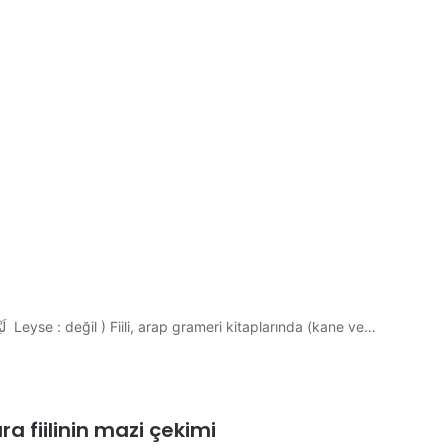
Leyse Fiilinin Çekimi ليس ليس (leyse) fiilinin çekimi ( لَيْسَ Leyse : değil ) Fiili, arap grameri kitaplarında (kane ve…
AF ÇEKTİ صَوَّرَ savvara fiilinin mazi çekimi