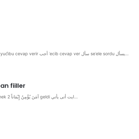
Mudari Mâzi Muzâri Emir أجاب ʾecābe cevap verdi يجيب yucı̇̄bu cevap verir أجب‎ ʾecib cevap ver سأل seʾele sordu يسأل…
n fiiller
Mazi Muzâri Emir veya İsim Hali 1 İnanmak- imanetmek آمَنَ يُؤْمِنُ إِيْمَاناً 2 geldi أتى يأتي‎‎ ايت‎…