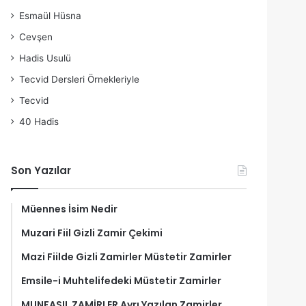
Esmaül Hüsna
Cevşen
Hadis Usulü
Tecvid Dersleri Örnekleriyle
Tecvid
40 Hadis
Son Yazılar
Müennes İsim Nedir
Muzari Fiil Gizli Zamir Çekimi
Mazi Fiilde Gizli Zamirler Müstetir Zamirler
Emsile-i Muhtelifedeki Müstetir Zamirler
MUNFASIL ZAMİRLER Ayrı Yazılan Zamirler