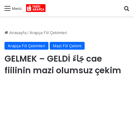
Ar
Menü
Anasayfa
/
Arapça Fiil Çekimleri
Arapça Fiil Çekimleri
Mazi Fiil Çekimi
GELMEK – GELDİ جَاءَ cae
fiilinin mazi olumsuz çekim