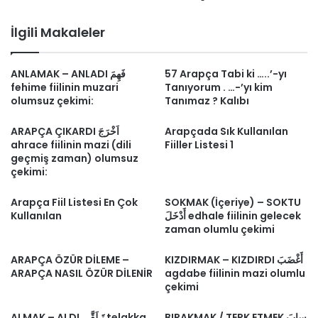
İlgili Makaleler
ANLAMAK – ANLADI فَهِمَ
57 Arapça Tabi ki …..’-yı
fehime fiilinin muzari
Tanıyorum . …-’yı kim
olumsuz çekimi:
Tanımaz ? Kalıbı
ARAPÇA ÇIKARDI اَخْرَجَ
Arapçada Sık Kullanılan
ahrace fiilinin mazi (dili
Fiiller Listesi 1
geçmiş zaman) olumsuz
çekimi:
Arapça Fiil Listesi En Çok
SOKMAK (İçeriye) – SOKTU
Kullanılan
أَدْخَلَ edhale fiilinin gelecek
zaman olumlu çekimi
ARAPÇA ÖZÜR DİLEME –
KIZDIRMAK – KIZDIRDI أَغْضَبَ
ARAPÇA NASIL ÖZÜR DİLENİR
agdabe fiilinin mazi olumlu
çekimi
BIRAKMAK / TERK ETMEK سابَ
ALMAK – ALDI تَـلَقَّى telakka