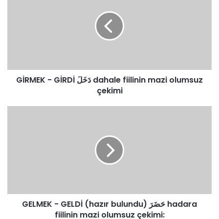
GİRDİ
دَخَلَ
dahale
fiilinin
mazi
olumsuz
çekimi
GİRMEK - GİRDİ دَخَلَ dahale fiilinin mazi olumsuz
çekimi
GELMEK
-
GELDİ
(hazır
bulundu)
حَضَرَ
hadara
fiilinin
mazi
GELMEK - GELDİ (hazır bulundu) حَضَرَ hadara
olumsuz
çekimi:
fiilinin mazi olumsuz çekimi: