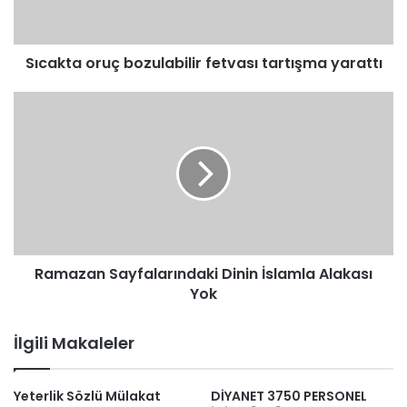
Sıcakta oruç bozulabilir fetvası tartışma yarattı
Ramazan
Sayfalarındaki
Dinin
İslamla
Alakası
Yok
Ramazan Sayfalarındaki Dinin İslamla Alakası
Yok
İlgili Makaleler
Yeterlik Sözlü Mülakat
DİYANET 3750 PERSONEL