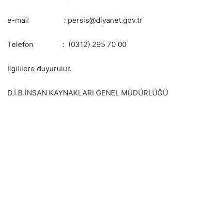
e-mail : persis@diyanet.gov.tr
Telefon : (0312) 295 70 00
İlgililere duyurulur.
D.İ.B.İNSAN KAYNAKLARI GENEL MÜDÜRLÜĞÜ