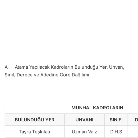
A- Atama Yapılacak Kadroların Bulunduğu Yer, Unvan,
Sınıf, Derece ve Adedine Göre Dağılımı
MÜNHAL KADROLARIN
BULUNDUĞU YER
UNVANI
SINIFI
D
Taşra Teşkilatı
Uzman Vaiz
D.H.S