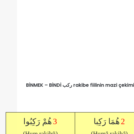
BİNMEK – BİNDİ ركب rakibe fiilinin mazi çekim
هُمْ رَكِبُوا
3
هُمَا رَكِبا
2
(Hum rakibû)
(Humâ rakibâ)