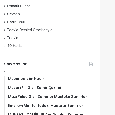
Esmaül Hüsna
Cevşen
Hadis Usulü
Tecvid Dersleri Örnekleriyle
Tecvid
40 Hadis
Son Yazılar
Müennes İsim Nedir
Muzari Fiil Gizli Zamir Çekimi
Mazi Fiilde Gizli Zamirler Müstetir Zamirler
Emsile-i Muhtelifedeki Müstetir Zamirler
MUNFASIL ZAMİRLER Ayrı Yazılan Zamirler