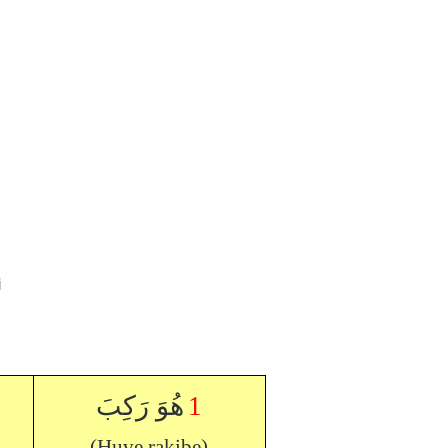
i
هُوَ رَكِبَ
1
(Huve rakibe)