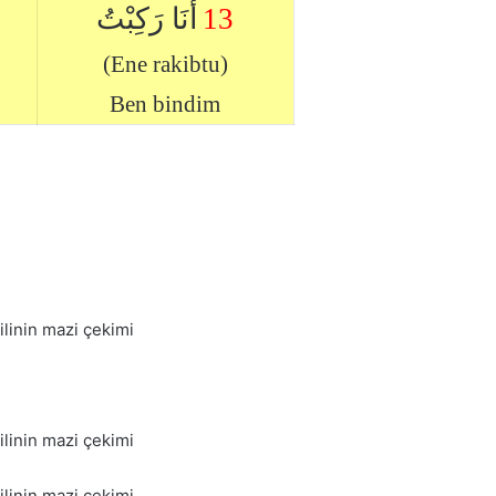
أَنَا رَكِبْتُ
13
(Ene rakibtu)
Ben bindim
BİNMEK – BİNDİ ركب rakibe fiilinin mazi çekimi
BİNMEK – BİNDİ ركب rakibe fiilinin mazi çekimi
BİNMEK – BİNDİ ركب rakibe fiilinin mazi çekimi