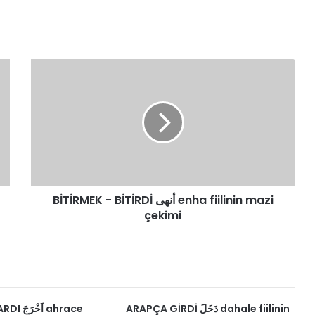
BİTİRMEK
-
BİTİRDİ
أنهى
enha
fiilinin
mazi
çekimi
BİTİRMEK - BİTİRDİ أنهى enha fiilinin mazi
çekimi
ARAPÇA GİRDİ دَخَلَ dahale fiilinin
ا ahrace