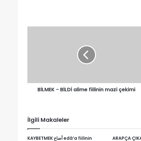
BİLMEK
-
BİLDİ
alime
fiilinin
mazi
çekimi
BİLMEK - BİLDİ alime fiilinin mazi çekimi
İlgili Makaleler
ARAPÇA ÇIKARDI َخْرَجَ
KAYBETMEK أضاع edâ’a fiilinin