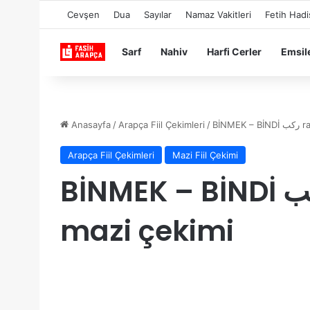
Cevşen
Dua
Sayılar
Namaz Vakitleri
Fetih Hadi
Sarf
Nahiv
Harfi Cerler
Emsil
Anasayfa
/
Arapça Fiil Çekimleri
/
BİNM
Arapça Fiil Çekimleri
Mazi Fiil Çekimi
BİNMEK – BİNDİ ركب rakibe fiilinin
mazi çekimi