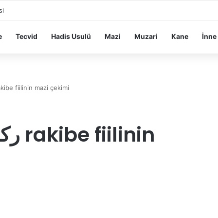
si
e
Tecvid
Hadis Usulü
Mazi
Muzari
Kane
İnne
EK – BİNDİ ركب rakibe fiilinin mazi çekimi