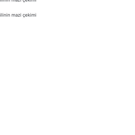
BİNMEK – BİNDİ ركب rakibe fiilinin mazi çekimi