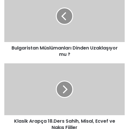
Dinden
Uzaklaşıyor
mu
?
Bulgaristan Müslümanları Dinden Uzaklaşıyor
mu ?
Klasik
Arapça
18.Ders
Sahih,
Misal,
Ecvef
ve
Nakıs
Fiiller
Klasik Arapça 18.Ders Sahih, Misal, Ecvef ve
Nakıs Fiiller