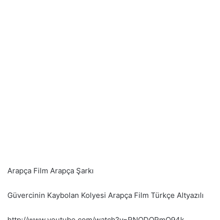
Arapça Film Arapça Şarkı
Güvercinin Kaybolan Kolyesi Arapça Film Türkçe Altyazılı
http://www.youtube.com/watch?v=RNQDQRmO94k