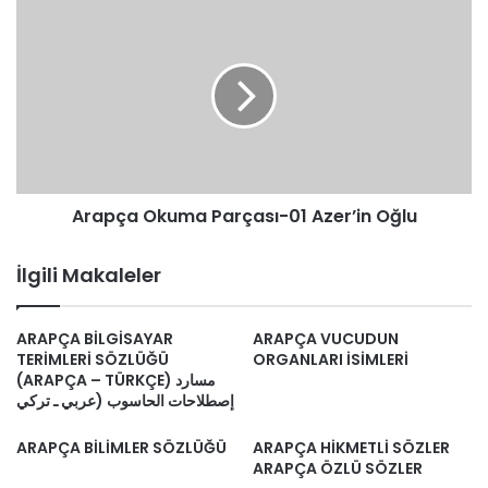
Arapça
Okuma
Parçası-01
Azer’in
Oğlu
Arapça Okuma Parçası-01 Azer’in Oğlu
İlgili Makaleler
ARAPÇA BİLGİSAYAR
ARAPÇA VUCUDUN
TERİMLERİ SÖZLÜĞÜ
ORGANLARI İSİMLERİ
(ARAPÇA – TÜRKÇE) مسارد
إصطلاحات الحاسوب (عربي ـ تركي
ARAPÇA BİLİMLER SÖZLÜĞÜ
ARAPÇA HİKMETLİ SÖZLER
ARAPÇA ÖZLÜ SÖZLER