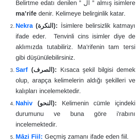
Belirtme edatı denilen ” ال ” almış isimlere
ma’rife
denir. Kelimeye belirginlik katar.
Nekra
(النكرة):
İsimlere belirsizlik katmayı
ifade eder. Tenvinli cins isimler diye de
aklımızda tutabiliriz. Ma’rifenin tam tersi
gibi düşünülebilirsiniz.
Sarf
(الصرف):
Kısaca şekil bilgisi demek
olup, arapça kelimelerin aldığı şekilleri ve
kalıpları incelemektedir.
Nahiv
(النحو):
Kelimenin cümle içindeki
durumunu ve buna göre i’rabını
incelemektedir.
Mâzi Fiil:
Geçmiş zamanı ifade eden fiil.