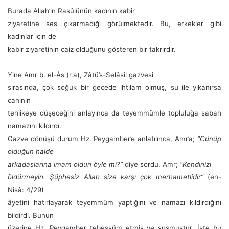
Burada Allah’ın Rasûlünün kadının kabir
ziyaretine ses çıkarmadığı görülmektedir. Bu, erkekler gibi
kadınlar için de
kabir ziyaretinin caiz olduğunu gösteren bir takrirdir.
Yine Amr b. el-Âs (r.a), Zâtü’s-Selâsil gazvesi
sırasında, çok soğuk bir gecede ihtilam olmuş, su ile yıkanırsa
canının
tehlikeye düşeceğini anlayınca da teyemmümle topluluğa sabah
namazını kıldırdı.
Gazve dönüşü durum Hz. Peygamber’e anlatılınca, Amr’a;
“Cünüp
olduğun halde
arkadaşlarına imam oldun öyle mi?”
diye sordu. Amr;
“Kendinizi
öldürmeyin. Şüphesiz Allah size karşı çok merhametlidir”
(en-
Nisâ: 4/29)
âyetini hatırlayarak teyemmüm yaptığını ve namazı kıldırdığını
bildirdi. Bunun
üzerine Hz. Peygamber tebessüm etmiş ve susmuştur. İşte bu