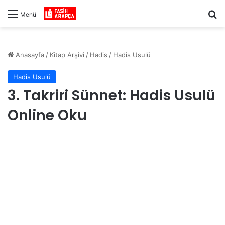
Ar
Menü
Anasayfa
/
Kitap Arşivi
/
Hadis
/
Hadis Usulü
Hadis Usulü
3. Takriri Sünnet: Hadis Usulü
Online Oku