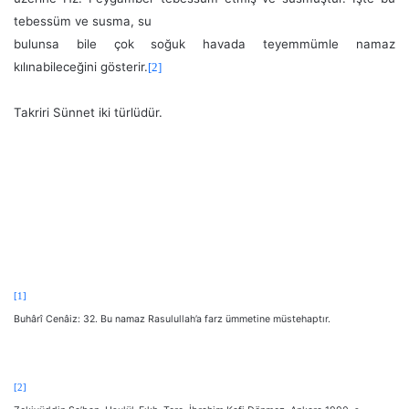
tebessüm ve susma, su
bulunsa bile çok soğuk havada teyemmümle namaz
kılınabileceğini gösterir.
[2]
Takriri Sünnet iki türlüdür.
[1]
Buhârî Cenâiz: 32. Bu namaz Rasulullah’a farz ümmetine müstehaptır.
[2]