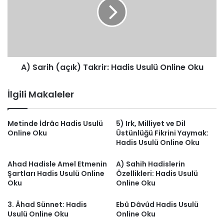
Takrir:
Hadis
Usulü
Online
Oku
A) Sarih (açık) Takrir: Hadis Usulü Online Oku
İlgili Makaleler
Metinde İdrâc Hadis Usulü
5) Irk, Milliyet ve Dil
Online Oku
Üstünlüğü Fikrini Yaymak:
Hadis Usulü Online Oku
Ahad Hadisle Amel Etmenin
A) Sahih Hadislerin
Şartları Hadis Usulü Online
Özellikleri: Hadis Usulü
Oku
Online Oku
3. Âhad Sünnet: Hadis
Ebû Dâvûd Hadis Usulü
Usulü Online Oku
Online Oku