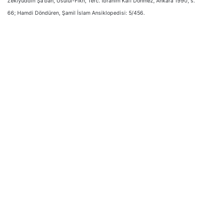
Zekiyüddin Şa’ban, Usulül-Fıkh, Terc. İbrahim Kafi Dönmez, Ankara 1990, s.
66; Hamdi Döndüren, Şamil İslam Ansiklopedisi: 5/456.