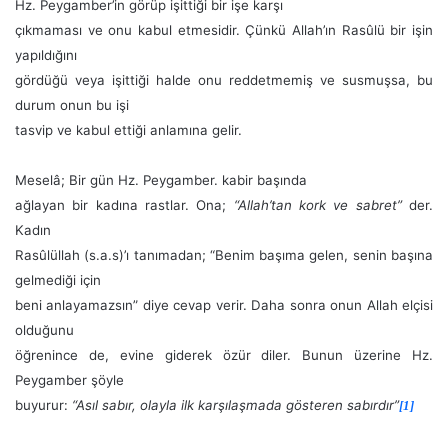
Hz. Peygamber’in görüp işittiği bir işe karşı
çıkmaması ve onu kabul etmesidir. Çünkü Allah’ın Rasûlü bir işin
yapıldığını
gördüğü veya işittiği halde onu reddetmemiş ve susmuşsa, bu
durum onun bu işi
tasvip ve kabul ettiği anlamına gelir.
Meselâ; Bir gün Hz. Peygamber. kabir başında
ağlayan bir kadına rastlar. Ona;
“Allah’tan kork ve sabret”
der.
Kadın
Rasûlüllah (s.a.s)’ı tanımadan; “Benim başıma gelen, senin başına
gelmediği için
beni anlayamazsın” diye cevap verir. Daha sonra onun Allah elçisi
olduğunu
öğrenince de, evine giderek özür diler. Bunun üzerine Hz.
Peygamber şöyle
buyurur:
“Asıl sabır, olayla ilk karşılaşmada gösteren sabırdır”
[1]