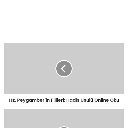
Hz.
Peygamber'in
Fiilleri:
Hadis
Usulü
Online
Oku
Hz. Peygamber'in Fiilleri: Hadis Usulü Online Oku
A)
Sarih
(açık)